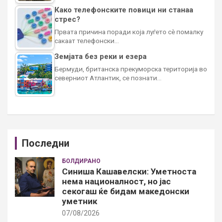
Како телефонските повици ни станаа
стрес?
Првата причина поради која луѓето сè помалку
сакаат телефонски…
Земјата без реки и езера
Бермуди, британска прекуморска територија во
северниот Атлантик, се познати…
Последни
БОЛДИРАНО
Синиша Кашавелски: Уметноста
нема националност, но јас
секогаш ќе бидам македонски
уметник
07/08/2026