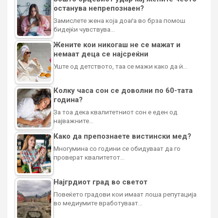
останува непрепознаен?
Замислете жена која доаѓа во брза помош
бидејќи чувствува…
Жените кои никогаш не се мажат и
немаат деца се најсреќни
Уште од детството, таа се мажи како да ѝ…
Колку часа сон се доволни по 60-тата
година?
За тоа дека квалитетниот сон е еден од
најважните…
Како да препознаете вистински мед?
Многумина со години се обидуваат да го
проверат квалитетот…
Најгрдиот град во светот
Повеќето градови кои имаат лоша репутација
во медиумите вработуваат…