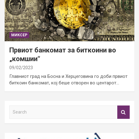
МИКСЕР
Првиот банкомат за биткоини во
„комшии“
09/02/2023
Главниот град на Босна и Херцеговина го доби првиот
биткоин банкомат, кој беше отворен во центарот…
S
e
a
r
c