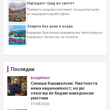
Најгрдиот град во светот
Повеќето градови кои имаат лоша репутација
во медиумите вработуваат…
Земјата без реки и езера
Бермуди, британска прекуморска територија во
северниот Атлантик, се познати…
Последни
БОЛДИРАНО
Синиша Кашавелски: Уметноста
нема националност, но јас
секогаш ќе бидам македонски
уметник
07/08/2026