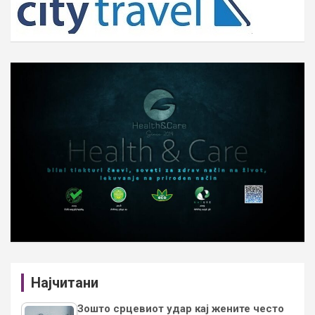
Најчитани
Зошто срцевиот удар кај жените често