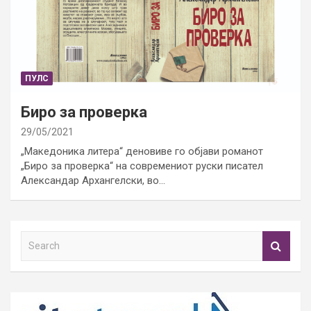
ПУЛС
Биро за проверка
29/05/2021
„Македоника литера“ деновиве го објави романот
„Биро за проверка“ на современиот руски писател
Александар Архангелски, во…
S
e
a
r
c
h