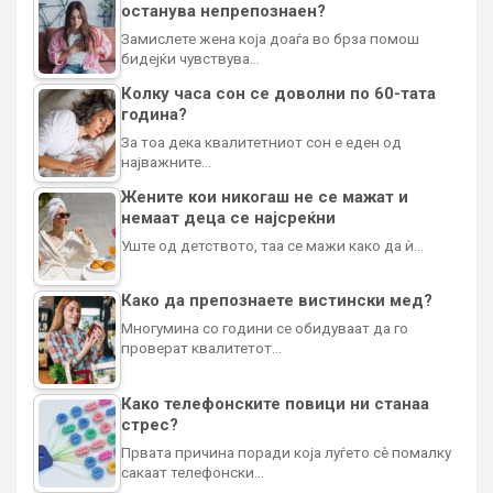
останува непрепознаен?
Замислете жена која доаѓа во брза помош
бидејќи чувствува…
Колку часа сон се доволни по 60-тата
година?
За тоа дека квалитетниот сон е еден од
најважните…
Жените кои никогаш не се мажат и
немаат деца се најсреќни
Уште од детството, таа се мажи како да ѝ…
Како да препознаете вистински мед?
Многумина со години се обидуваат да го
проверат квалитетот…
Како телефонските повици ни станаа
стрес?
Првата причина поради која луѓето сè помалку
сакаат телефонски…