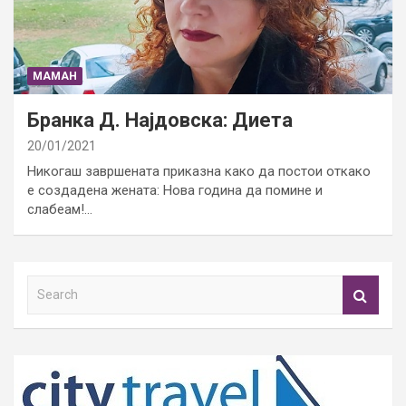
МАМАН
Бранка Д. Најдовска: Диета
20/01/2021
Никогаш завршената приказна како да постои откако
е создадена жената: Нова година да помине и
слабеам!…
S
e
a
r
c
h