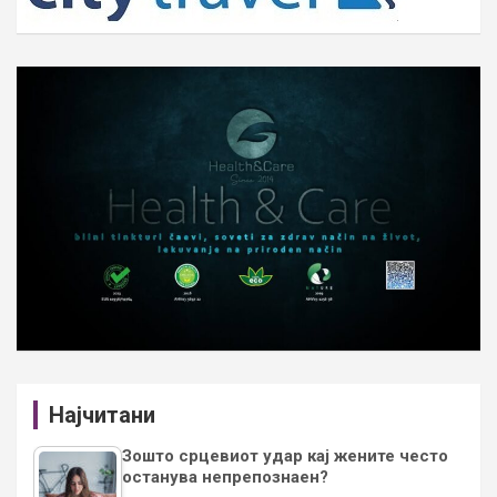
Најчитани
Зошто срцевиот удар кај жените често
останува непрепознаен?