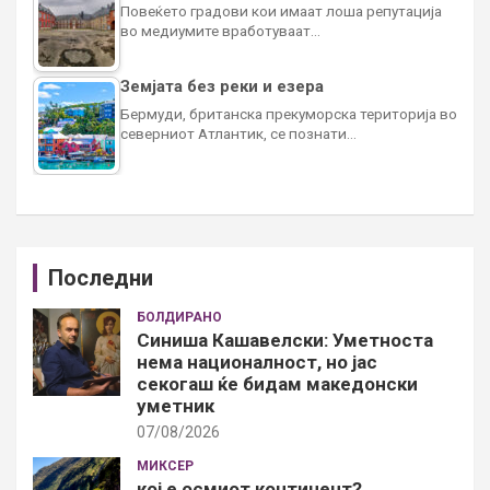
Повеќето градови кои имаат лоша репутација
во медиумите вработуваат…
Земјата без реки и езера
Бермуди, британска прекуморска територија во
северниот Атлантик, се познати…
Последни
БОЛДИРАНО
Синиша Кашавелски: Уметноста
нема националност, но јас
секогаш ќе бидам македонски
уметник
07/08/2026
МИКСЕР
кој е осмиот континент?