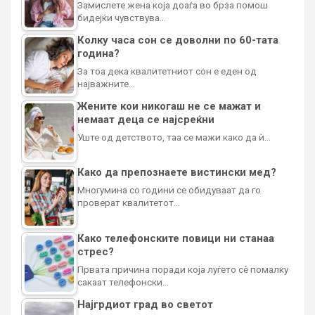
Замислете жена која доаѓа во брза помош
бидејќи чувствува…
Колку часа сон се доволни по 60-тата
година?
За тоа дека квалитетниот сон е еден од
најважните…
Жените кои никогаш не се мажат и
немаат деца се најсреќни
Уште од детството, таа се мажи како да ѝ…
Како да препознаете вистински мед?
Многумина со години се обидуваат да го
проверат квалитетот…
Како телефонските повици ни станаа
стрес?
Првата причина поради која луѓето сè помалку
сакаат телефонски…
Најгрдиот град во светот