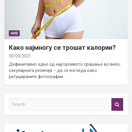
НИЕ
Како најмногу се трошат калории?
30/03/2021
Дефинитивно едно од најгорливото прашање во веќе,
секуларната религија – да се изгледа како
ретушираните фотографии…
S
e
a
r
c
h