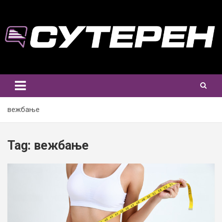
Skip
to
content
вежбање
Tag:
вежбање