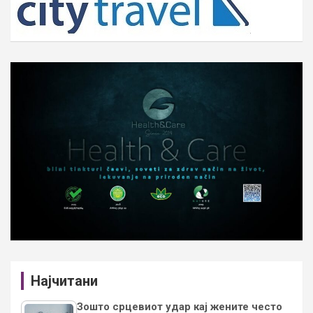
Најчитани
Зошто срцевиот удар кај жените често