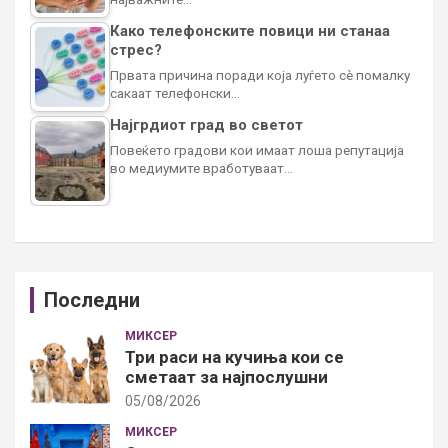
Како телефонските повици ни станаа
стрес?
Првата причина поради која луѓето сè помалку
сакаат телефонски…
Најгрдиот град во светот
Повеќето градови кои имаат лоша репутација
во медиумите вработуваат…
Последни
МИКСЕР
Три раси на кучиња кои се
сметаат за најпослушни
05/08/2026
МИКСЕР