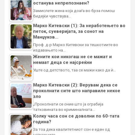
останува непрепознаен?
Замислете жена која доаѓа во брза помош
бидејќи чувствува…
Марко Китевски (1): За неработењето во
петок, суеверијата, за сонот на
Манџуков…
Проф. д-р Марко Китевски за тешкотиите во
издавањето на…
Жените кои никогаш не се мажат и
немаат деца се најсреќни
Уште од детството, таа се мажи како да ѝ…
Марко Китевски (2): Верувам дека се
проколнати сите што направиле некое
зло
„Проколнати се оние што ја ограбија
татковината во криминалната…
Колку часа сон се доволни по 60-тата
година?
За тоа дека квалитетниот сон е еден од
најважните…