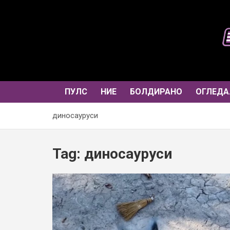
Skip
to
content
ПУЛС
НИЕ
БОЛДИРАНО
ОГЛЕДА
диносауруси
Tag:
диносауруси