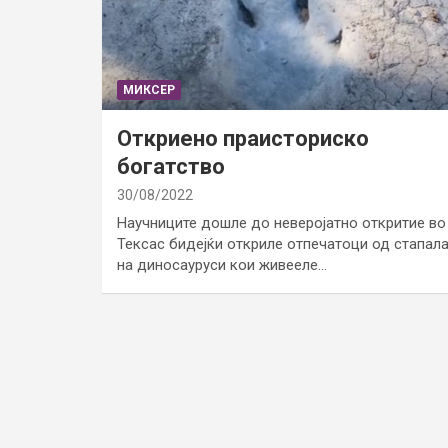
МИКСЕР
Откриено праисториско
богатство
30/08/2022
Научниците дошле до неверојатно откритие во
Тексас бидејќи откриле отпечатоци од стапал
на диносауруси кои живееле…