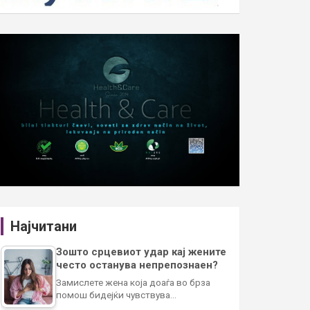
Најчитани
Зошто срцевиот удар кај жените
често останува непрепознаен?
Замислете жена која доаѓа во брза
помош бидејќи чувствува…