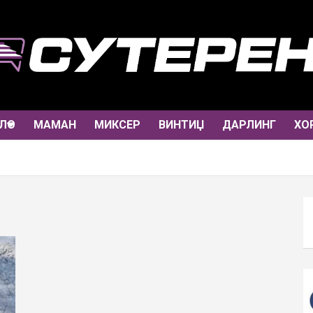
ЛО
МАМАН
МИКСЕР
ВИНТИЏ
ДАРЛИНГ
ХО