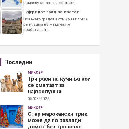
помалку сакаат телефонски…
Најгрдиот град во светот
Повеќето градови кои имаат лоша
репутација во медиумите
вработуваат…
Последни
МИКСЕР
Три раси на кучиња кои
се сметаат за
најпослушни
05/08/2026
МИКСЕР
Стар марокански трик
може да го разлади
домот без трошење