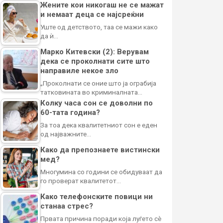
Жените кои никогаш не се мажат
и немаат деца се најсреќни
Уште од детството, таа се мажи како
да ѝ…
Марко Китевски (2): Верувам
дека се проколнати сите што
направиле некое зло
„Проколнати се оние што ја ограбија
татковината во криминалната…
Колку часа сон се доволни по
60-тата година?
За тоа дека квалитетниот сон е еден
од најважните…
Како да препознаете вистински
мед?
Многумина со години се обидуваат да
го проверат квалитетот…
Како телефонските повици ни
станаа стрес?
Првата причина поради која луѓето сè