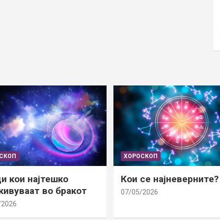
СКОП
ХОРОСКОП
и кои најтешко
Кои се најневерните?
ивуваат во бракот
07/05/2026
/2026