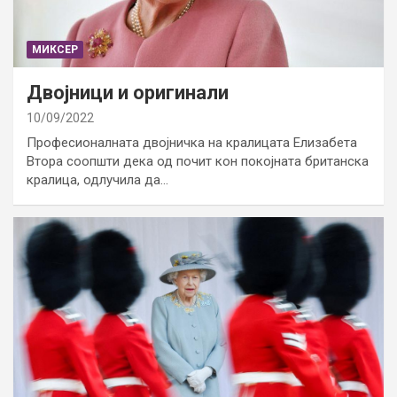
МИКСЕР
Двојници и оригинали
10/09/2022
Професионалната двојничка на кралицата Елизабета
Втора соопшти дека од почит кон покојната британска
кралица, одлучила да…