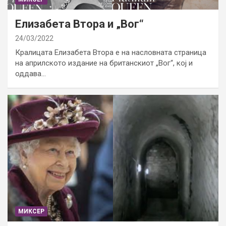
Елизабета Втора и „Вог“
24/03/2022
Кралицата Елизабета Втора е на насловната страница
на априлското издание на британскиот „Вог“, кој и
оддава…
МИКСЕР