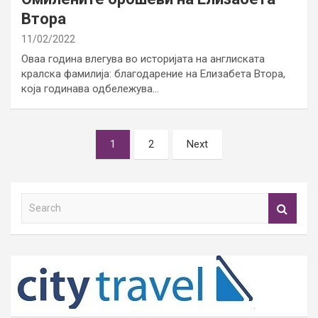
Втора
11/02/2022
Оваа година влегува во историјата на англиската
кралска фамилија: благодарение на Елизабета Втора,
која годинава одбележува…
Posts
1
2
Next
pagination
S
e
a
r
c
h