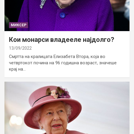
МИКСЕР
Кои монарси владееле најдолго?
13/09/2022
Смртта на кралицата Елизабета Втора, која во
четвртокот почина на 96 годишна возраст, значеше
крај на…