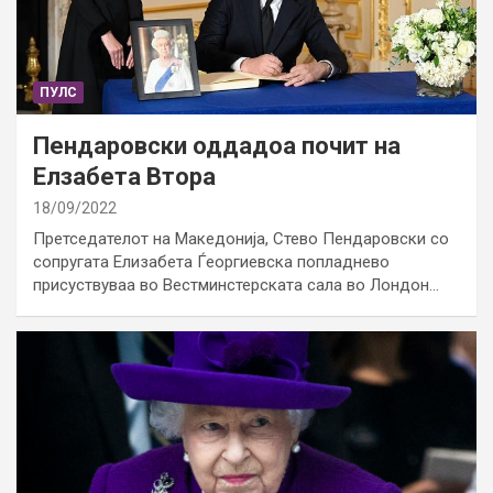
ПУЛС
Пендаровски оддадоа почит на
Елзабета Втора
18/09/2022
Претседателот на Македонија, Стево Пендаровски со
сопругата Елизабета Ѓеоргиевска попладнево
присуствуваа во Вестминстерската сала во Лондон…