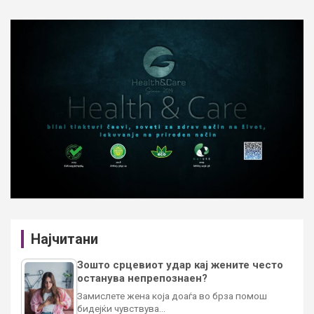
Најчитани
Зошто срцевиот удар кај жените често
останува непрепознаен?
Замислете жена која доаѓа во брза помош
бидејќи чувствува…