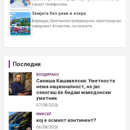
сакаат телефонски…
Земјата без реки и езера
Бермуди, британска прекуморска територија во
северниот Атлантик, се познати…
Последни
БОЛДИРАНО
Синиша Кашавелски: Уметноста
нема националност, но јас
секогаш ќе бидам македонски
уметник
07/08/2026
МИКСЕР
кој е осмиот континент?
06/08/2026