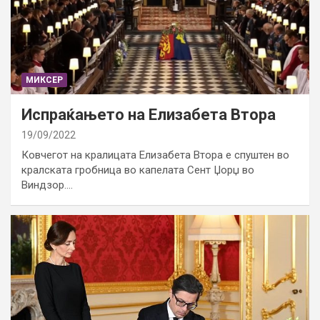
МИКСЕР
Испраќањето на Елизабета Втора
19/09/2022
Ковчегот на кралицата Елизабета Втора е спуштен во
кралската гробница во капелата Сент Џорџ во
Виндзор.…