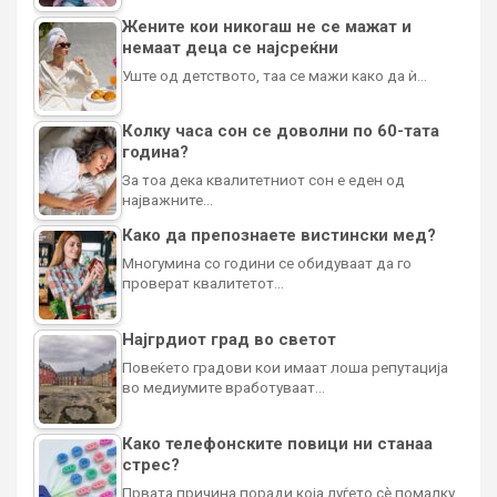
Жените кои никогаш не се мажат и
немаат деца се најсреќни
Уште од детството, таа се мажи како да ѝ…
Колку часа сон се доволни по 60-тата
година?
За тоа дека квалитетниот сон е еден од
најважните…
Како да препознаете вистински мед?
Многумина со години се обидуваат да го
проверат квалитетот…
Најгрдиот град во светот
Повеќето градови кои имаат лоша репутација
во медиумите вработуваат…
Како телефонските повици ни станаа
стрес?
Првата причина поради која луѓето сè помалку