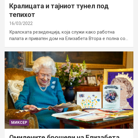
Кралицата и тајниот тунел под
тепихот
16/03/2022
Кралската резиденција, која служи како работна
палата и приватен дом на Елизабета Втора е полна со…
МИКСЕР
Омилените брошеви на Елизабета