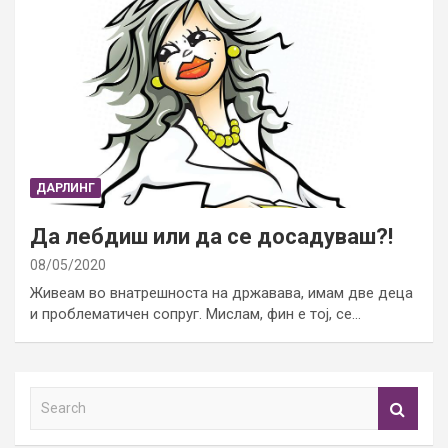
ДАРЛИНГ
Да лебдиш или да се досадуваш?!
08/05/2020
Живеам во внатрешноста на државава, имам две деца
и проблематичен сопруг. Мислам, фин е тој, се…
S
e
a