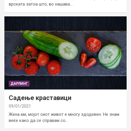
врската затоа што, во нашава…
ДАРЛИНГ
Садење краставици
09/01/2021
Жена ми, мојот сиот живот е многу здодевен. Не знам
веќе како да се справам со…