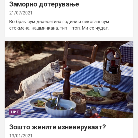
Заморно дотерување
21/07/2021
Во брак сум дваесетина години и секогаш сум
стокмена, нашминкана, тип – топ. Ми се чудат…
НИЕ
Зошто жените изневеруваат?
13/01/2021