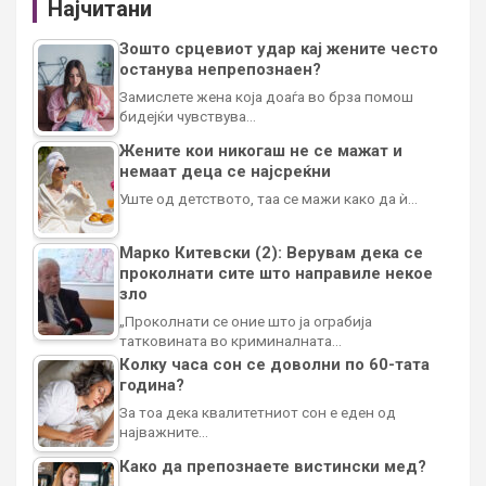
Најчитани
Зошто срцевиот удар кај жените често
останува непрепознаен?
Замислете жена која доаѓа во брза помош
бидејќи чувствува…
Жените кои никогаш не се мажат и
немаат деца се најсреќни
Уште од детството, таа се мажи како да ѝ…
Марко Китевски (2): Верувам дека се
проколнати сите што направиле некое
зло
„Проколнати се оние што ја ограбија
татковината во криминалната…
Колку часа сон се доволни по 60-тата
година?
За тоа дека квалитетниот сон е еден од
најважните…
Како да препознаете вистински мед?