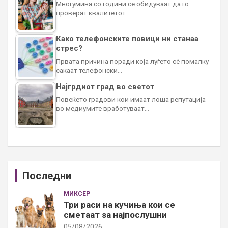
Многумина со години се обидуваат да го
проверат квалитетот…
Како телефонските повици ни станаа
стрес?
Првата причина поради која луѓето сè помалку
сакаат телефонски…
Најгрдиот град во светот
Повеќето градови кои имаат лоша репутација
во медиумите вработуваат…
Последни
МИКСЕР
Три раси на кучиња кои се
сметаат за најпослушни
05/08/2026