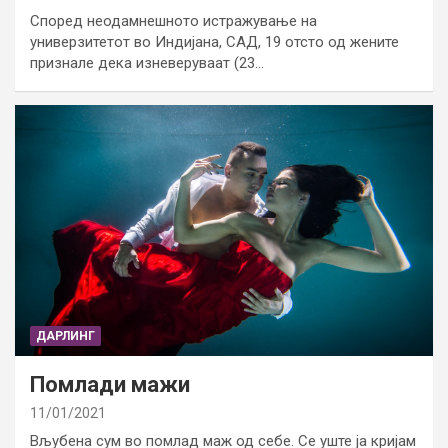
Според неодамнешното истражување на
универзитетот во Индијана, САД, 19 отсто од жените
признале дека изневеруваат (23…
ДАРЛИНГ
Помлади мажи
11/01/2021
Вљубена сум во помлад маж од себе. Се уште ја кријам