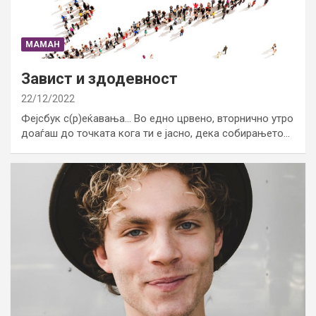
МАМАН
Завист и здодевност
22/12/2022
Фејсбук с(р)еќавања… Во едно црвено, вторнично утро
доаѓаш до точката кога ти е јасно, дека собирањето…