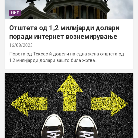
НИЕ
Отштета од 1,2 милијарди долари
поради интернет вознемирување
16/08/2023
Порота од Тексас ѝ додели на една жена отштета од
1,2 милијарди долари зашто била жртва…