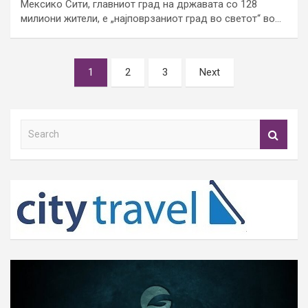
Мексико Сити, главниот град на државата со 128
милиони жители, е „најповрзаниот град во светот“ во…
Posts
1
2
3
Next
pagination
S
e
a
r
c
h