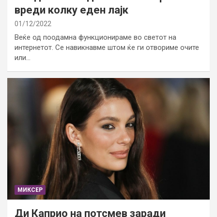
вреди колку еден лајк
01/12/2022
Веќе од поодамна функционираме во светот на
интернетот. Се навикнавме штом ќе ги отвориме очите
или…
МИКСЕР
Ди Каприо на потсмев заради