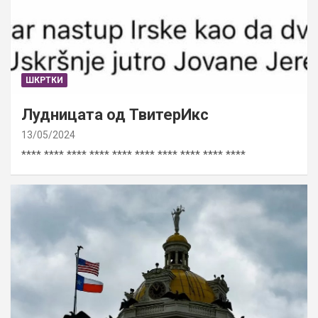
ШКРТКИ
Лудницата од ТвитерИкс
13/05/2024
**** **** **** **** **** **** **** **** **** ****