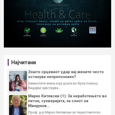
Најчитани
Зошто срцевиот удар кај жените често
останува непрепознаен?
Замислете жена која доаѓа во брза помош
бидејќи чувствува…
Марко Китевски (1): За неработењето во
петок, суеверијата, за сонот на
Манџуков…
Проф. д-р Марко Китевски за тешкотиите во