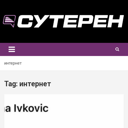
Skip
to
content
интернет
Tag:
интернет