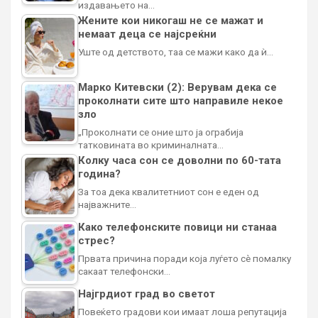
издавањето на…
Жените кои никогаш не се мажат и
немаат деца се најсреќни
Уште од детството, таа се мажи како да ѝ…
Марко Китевски (2): Верувам дека се
проколнати сите што направиле некое
зло
„Проколнати се оние што ја ограбија
татковината во криминалната…
Колку часа сон се доволни по 60-тата
година?
За тоа дека квалитетниот сон е еден од
најважните…
Како телефонските повици ни станаа
стрес?
Првата причина поради која луѓето сè помалку
сакаат телефонски…
Најгрдиот град во светот
Повеќето градови кои имаат лоша репутација