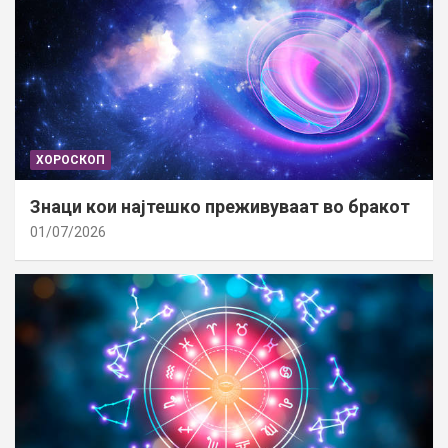
ХОРОСКОП
Знаци кои најтешко преживуваат во бракот
01/07/2026