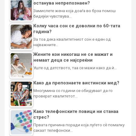
останува непрепознаен?
Замислете жена која доаѓа во брза помош
бидејќи чувствува…
Колку часа сон се доволни по 60-тата
година?
За тоа дека квалитетниот сон е еден од
најважните…
Жените кои никогаш не се мажат и
немаат деца се најсреќни
Уште од детството, таа се мажи како да ѝ…
Како да препознаете вистински мед?
Многумина со години се обидуваат да го
проверат квалитетот…
Како телефонските повици ни станаа
стрес?
Првата причина поради која луѓето сè помалку
сакаат телефонски…