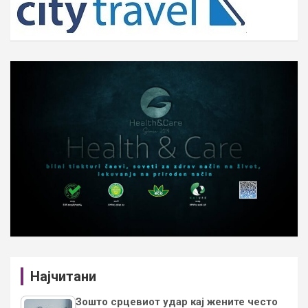
Најчитани
Зошто срцевиот удар кај жените често