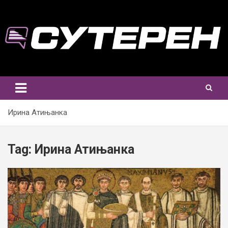
Skip
to
content
Ирина Атињанка
Tag:
Ирина Атињанка