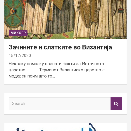
МИКСЕР
Зачините и слатките во Византија
15/12/2020
Неколку помалку познати факти за Источното
царство: Терминот Византиско царство е
модерен поим што го…
S
e
a
r
c
h