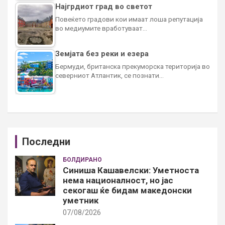
Најгрдиот град во светот
Повеќето градови кои имаат лоша репутација
во медиумите вработуваат…
Земјата без реки и езера
Бермуди, британска прекуморска територија во
северниот Атлантик, се познати…
Последни
БОЛДИРАНО
Синиша Кашавелски: Уметноста
нема националност, но јас
секогаш ќе бидам македонски
уметник
07/08/2026