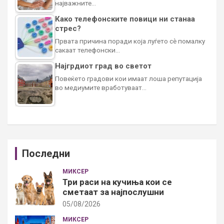
најважните…
Како телефонските повици ни станаа
стрес?
Првата причина поради која луѓето сè помалку
сакаат телефонски…
Најгрдиот град во светот
Повеќето градови кои имаат лоша репутација
во медиумите вработуваат…
Последни
МИКСЕР
Три раси на кучиња кои се
сметаат за најпослушни
05/08/2026
МИКСЕР