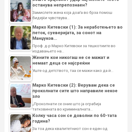
останува непрепознаен?
Замислете жена која доаѓа во брза помош
бидејќи чувствува…
Марко Китевски (1): За неработењето во
петок, суеверијата, за сонот на
Манџуков…
Проф. д-р Марко Китевски за тешкотиите во
издавањето на…
Жените кои никогаш не се мажат и
немаат деца се најсреќни
Уште од детството, таа се мажи како да ѝ…
Марко Китевски (2): Верувам дека се
проколнати сите што направиле некое
зло
„Проколнати се оние што ја ограбија
татковината во криминалната…
Колку часа сон се доволни по 60-тата
година?
За тоа дека квалитетниот сон е еден од