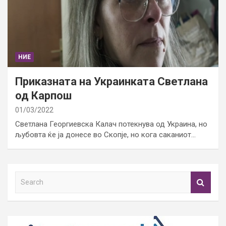
НИЕ
Приказната на Украинката Светлана
од Карпош
01/03/2022
Светлана Георгиевска Калач потекнува од Украина, но
љубовта ќе ја донесе во Скопје, но кога саканиот…
S
e
a
r
c