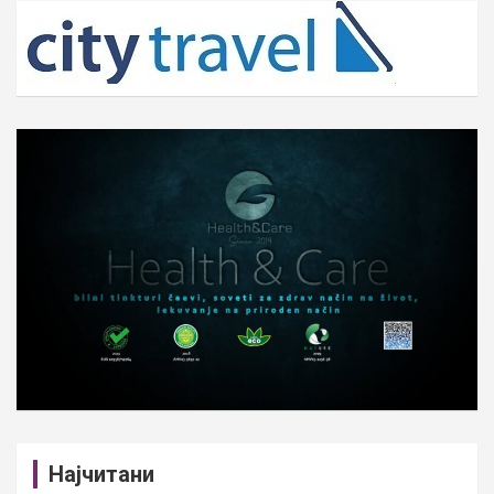
c
h
Најчитани