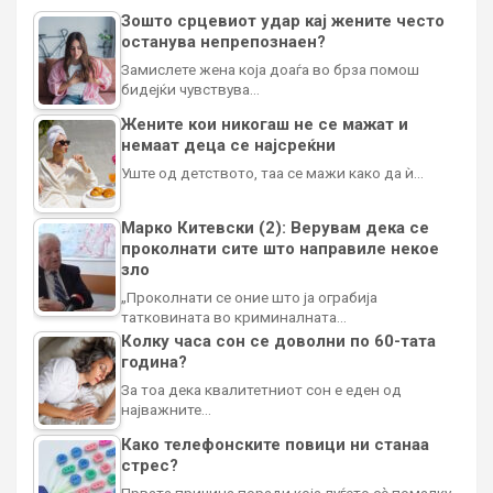
Зошто срцевиот удар кај жените често
останува непрепознаен?
Замислете жена која доаѓа во брза помош
бидејќи чувствува…
Жените кои никогаш не се мажат и
немаат деца се најсреќни
Уште од детството, таа се мажи како да ѝ…
Марко Китевски (2): Верувам дека се
проколнати сите што направиле некое
зло
„Проколнати се оние што ја ограбија
татковината во криминалната…
Колку часа сон се доволни по 60-тата
година?
За тоа дека квалитетниот сон е еден од
најважните…
Како телефонските повици ни станаа
стрес?
Првата причина поради која луѓето сè помалку