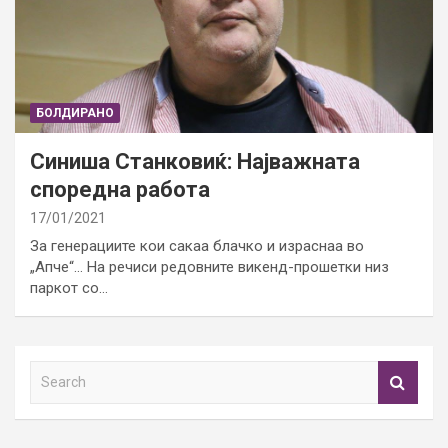
БОЛДИРАНО
Синиша Станковиќ: Најважната
споредна работа
17/01/2021
За генерациите кои сакаа блачко и израснаа во
„Апче“… На речиси редовните викенд-прошетки низ
паркот со…
S
e
a
r