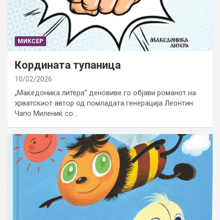
МИКСЕР
Кордината тупаница
10/02/2026
„Македоника литера“ деновиве го објави романот на
хрватскиот автор од помладата генерација Леонтин
Чапо Милениќ со…