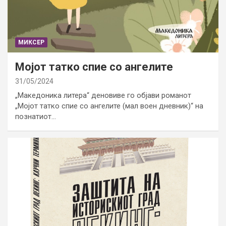
МИКСЕР
Мојот татко спие со ангелите
31/05/2024
„Македоника литера“ деновиве го објави романот
„Мојот татко спие со ангелите (мал воен дневник)“ на
познатиот…