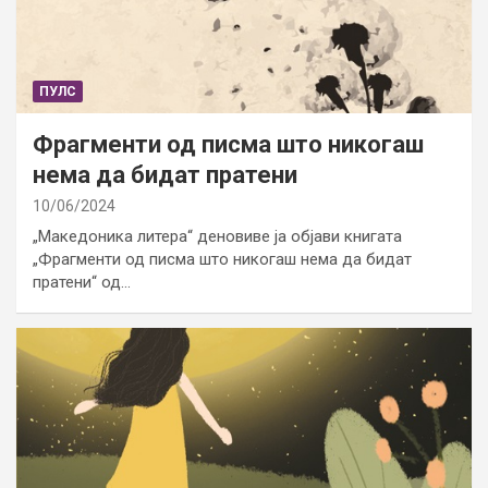
ПУЛС
Фрагменти од писма што никогаш
нема да бидат пратени
10/06/2024
„Македоника литера“ деновиве ја објави книгата
„Фрагменти од писма што никогаш нема да бидат
пратени“ од…