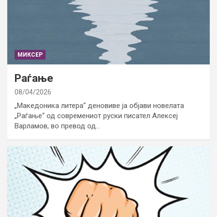
МИКСЕР
Раѓање
08/04/2026
„Македоника литера“ деновиве ја објави новелата
„Раѓање“ од современиот руски писател Алексеј
Варламов, во превод од…