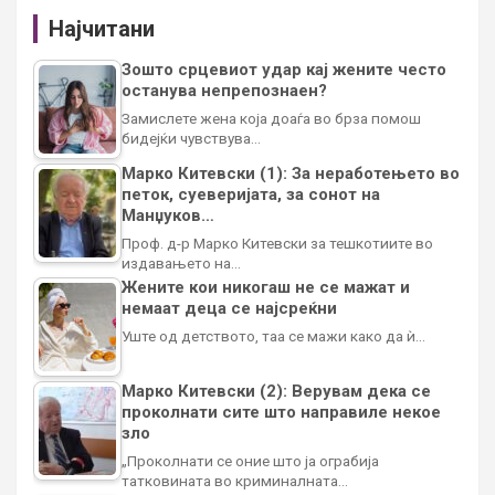
Најчитани
Зошто срцевиот удар кај жените често
останува непрепознаен?
Замислете жена која доаѓа во брза помош
бидејќи чувствува…
Марко Китевски (1): За неработењето во
петок, суеверијата, за сонот на
Манџуков…
Проф. д-р Марко Китевски за тешкотиите во
издавањето на…
Жените кои никогаш не се мажат и
немаат деца се најсреќни
Уште од детството, таа се мажи како да ѝ…
Марко Китевски (2): Верувам дека се
проколнати сите што направиле некое
зло
„Проколнати се оние што ја ограбија
татковината во криминалната…