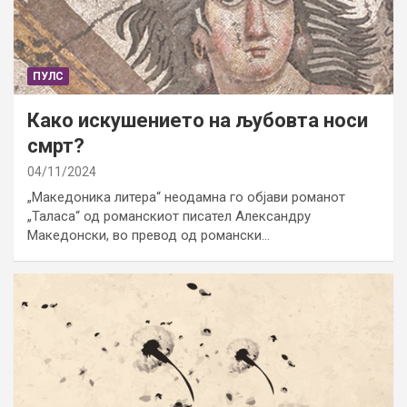
ПУЛС
Како искушението на љубовта носи
смрт?
04/11/2024
„Македоника литера“ неодамна го објави романот
„Таласа“ од романскиот писател Александру
Македонски, во превод од романски…