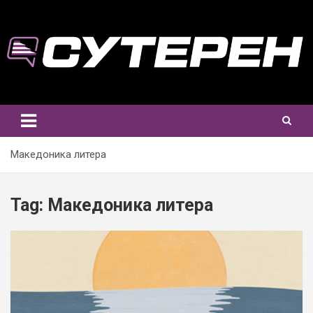
Skip
to
content
Македоника литера
Tag:
Македоника литера