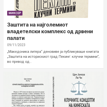
МИКСЕР
Заштита на најголемиот
владетелски комплекс од дрвени
палати
09/11/2023
„Македоника литера“ деновиве ја публикуваше книгата
„Заштита на историскиот град Пекинг: клучни термини“,
во превод од…