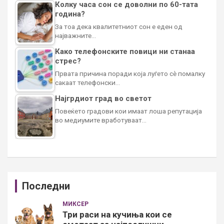
Колку часа сон се доволни по 60-тата
година?
За тоа дека квалитетниот сон е еден од
најважните…
Како телефонските повици ни станаа
стрес?
Првата причина поради која луѓето сè помалку
сакаат телефонски…
Најгрдиот град во светот
Повеќето градови кои имаат лоша репутација
во медиумите вработуваат…
Последни
МИКСЕР
Три раси на кучиња кои се