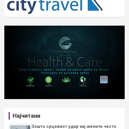
Најчитани
Зошто срцевиот удар кај жените често