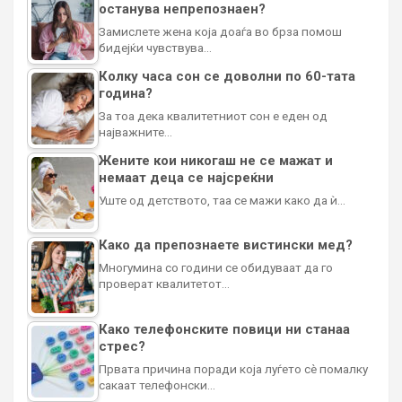
останува непрепознаен?
Замислете жена која доаѓа во брза помош
бидејќи чувствува…
Колку часа сон се доволни по 60-тата
година?
За тоа дека квалитетниот сон е еден од
најважните…
Жените кои никогаш не се мажат и
немаат деца се најсреќни
Уште од детството, таа се мажи како да ѝ…
Како да препознаете вистински мед?
Многумина со години се обидуваат да го
проверат квалитетот…
Како телефонските повици ни станаа
стрес?
Првата причина поради која луѓето сè помалку
сакаат телефонски…