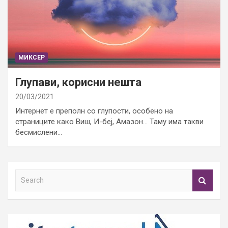
МИКСЕР
Глупави, корисни нешта
20/03/2021
Интернет е преполн со глупости, особено на
страниците како Виш, И-беј, Амазон… Таму има такви
бесмислени…
S
e
a
r
c
h