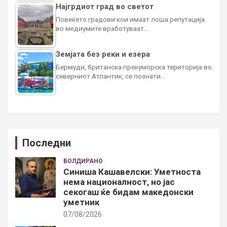
Најгрдиот град во светот
Повеќето градови кои имаат лоша репутација
во медиумите вработуваат…
Земјата без реки и езера
Бермуди, британска прекуморска територија во
северниот Атлантик, се познати…
Последни
БОЛДИРАНО
Синиша Кашавелски: Уметноста
нема националност, но јас
секогаш ќе бидам македонски
уметник
07/08/2026