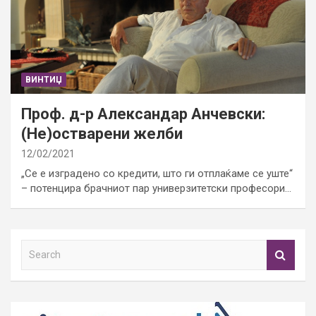
ВИНТИЏ
Проф. д-р Александар Анчевски:
(Не)остварени желби
12/02/2021
„Се е изградено со кредити, што ги отплаќаме се уште“
– потенцира брачниот пар универзитетски професори…
S
e
a
r
c