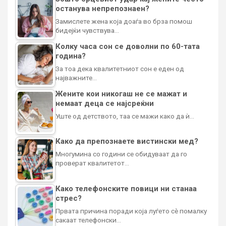
останува непрепознаен?
Замислете жена која доаѓа во брза помош
бидејќи чувствува…
Колку часа сон се доволни по 60-тата
година?
За тоа дека квалитетниот сон е еден од
најважните…
Жените кои никогаш не се мажат и
немаат деца се најсреќни
Уште од детството, таа се мажи како да ѝ…
Како да препознаете вистински мед?
Многумина со години се обидуваат да го
проверат квалитетот…
Како телефонските повици ни станаа
стрес?
Првата причина поради која луѓето сè помалку
сакаат телефонски…