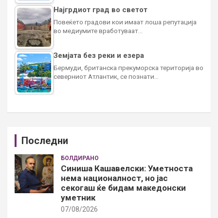
Најгрдиот град во светот
Повеќето градови кои имаат лоша репутација
во медиумите вработуваат…
Земјата без реки и езера
Бермуди, британска прекуморска територија во
северниот Атлантик, се познати…
Последни
БОЛДИРАНО
Синиша Кашавелски: Уметноста
нема националност, но јас
секогаш ќе бидам македонски
уметник
07/08/2026