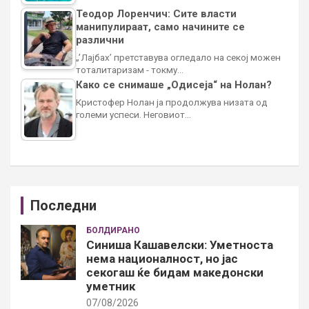
Теодор Лоренчич: Сите власти
манипулираат, само начините се
различни
„’Лајбах’ претставува огледало на секој можен
тоталитаризам - токму…
Како се снимаше „Одисеја“ на Нолан?
Кристофер Нолан ја продолжува низата од
големи успеси. Неговиот…
Последни
БОЛДИРАНО
Синиша Кашавелски: Уметноста
нема националност, но јас
секогаш ќе бидам македонски
уметник
07/08/2026