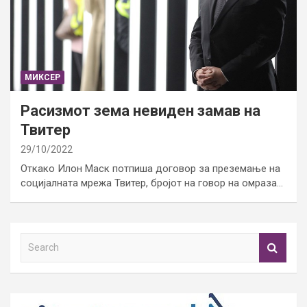
МИКСЕР
Расизмот зема невиден замав на
Твитер
29/10/2022
Откако Илон Маск потпиша договор за преземање на
социјалната мрежа Твитер, бројот на говор на омраза…
S
e
a
r
c