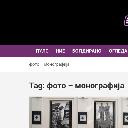
Skip
to
content
ПУЛС
НИЕ
БОЛДИРАНО
ОГЛЕДА
фото – монографија
Tag:
фото – монографија