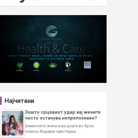
Најчитани
Зошто срцевиот удар кај жените
често останува непрепознаен?
Замислете жена која доаѓа во брза
помош бидејќи чувствува…