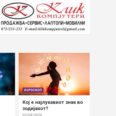
ХОРОСКОП
Кој е најлукавиот знак во
зодијакот?
02/04/2026