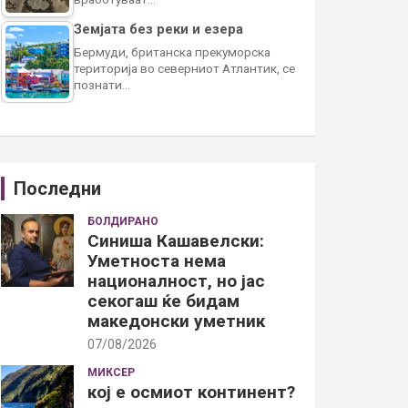
Земјата без реки и езера
Бермуди, британска прекуморска
територија во северниот Атлантик, се
познати…
Последни
БОЛДИРАНО
Синиша Кашавелски:
Уметноста нема
националност, но јас
секогаш ќе бидам
македонски уметник
07/08/2026
МИКСЕР
кој е осмиот континент?