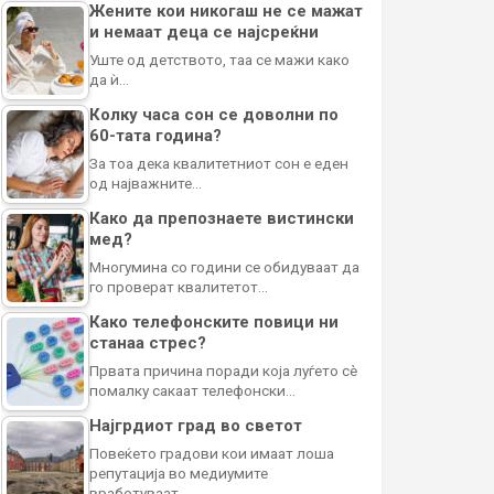
Жените кои никогаш не се мажат
и немаат деца се најсреќни
Уште од детството, таа се мажи како
да ѝ…
Колку часа сон се доволни по
60-тата година?
За тоа дека квалитетниот сон е еден
од најважните…
Како да препознаете вистински
мед?
Многумина со години се обидуваат да
го проверат квалитетот…
Како телефонските повици ни
станаа стрес?
Првата причина поради која луѓето сè
помалку сакаат телефонски…
Најгрдиот град во светот
Повеќето градови кои имаат лоша
репутација во медиумите
вработуваат…