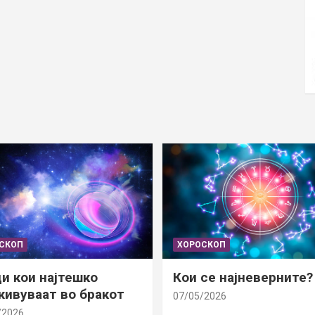
СКОП
ХОРОСКОП
и кои најтешко
Кои се најневерните?
ивуваат во бракот
07/05/2026
/2026