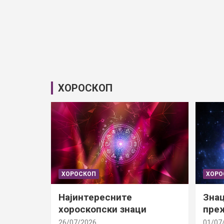
ХОРОСКОП
ХОРОСКОП
ХОРО
Најинтересните
Знац
хороскопски знаци
преж
26/07/2026
01/07