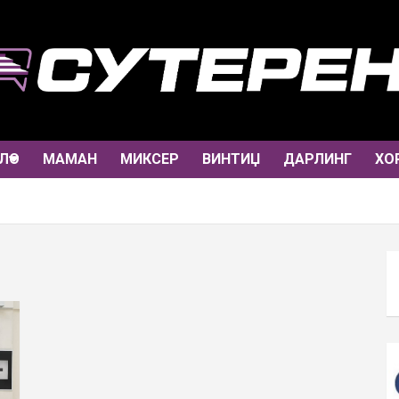
ЛО
МАМАН
МИКСЕР
ВИНТИЏ
ДАРЛИНГ
ХО