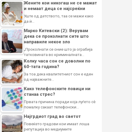
Жените кои никогаш не се мажат
и немаат деца се најсреќни
Уште од детството, таа се мажи како
да ѝ…
Марко Китевски (2): Верувам
дека се проколнати сите што
направиле некое зло
„Проколнати се оние што ја ограбија
татковината во криминалната…
Колку часа сон се доволни по
60-тата година?
За тоа дека квалитетниот сон е еден
од најважните…
Како телефонските повици ни
станаа стрес?
Првата причина поради која луѓето сè
помалку сакаат телефонски…
Најгрдиот град во светот
Повеќето градови кои имаат лоша
репутација во медиумите