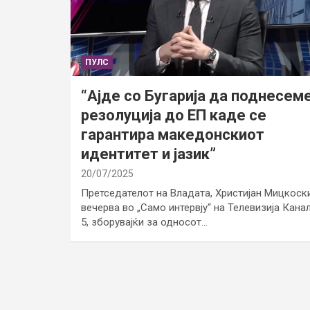
ПУЛС
“Ајде со Бугарија да поднесем
резолуција до ЕП каде се
гарантира македонскиот
идентитет и јазик”
20/07/2025
Претседателот на Владата, Христијан Мицкоски
вечерва во „Само интервју“ на Телевизија Кана
5, зборувајќи за односот…