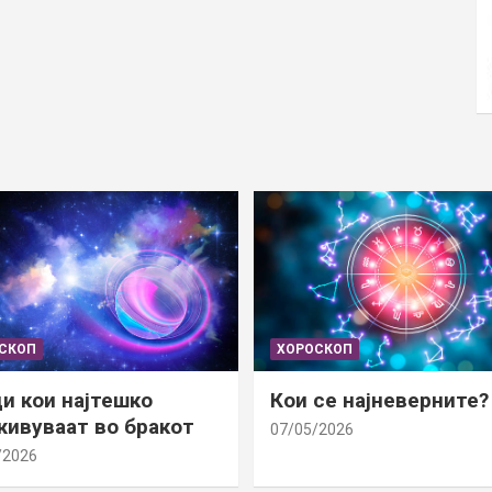
СКОП
ХОРОСКОП
и кои најтешко
Кои се најневерните?
ивуваат во бракот
07/05/2026
/2026