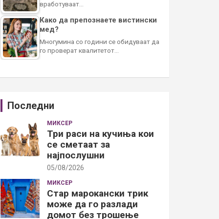
вработуваат…
Како да препознаете вистински
мед?
Многумина со години се обидуваат да
го проверат квалитетот…
Последни
МИКСЕР
Три раси на кучиња кои
се сметаат за
најпослушни
05/08/2026
МИКСЕР
Стар марокански трик
може да го разлади
домот без трошење