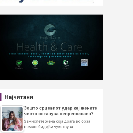
Најчитани
Зошто срцевиот удар кај жените
често останува непрепознаен?
Замислете жена која доаѓа во брза
помош бидејќи чувствува…