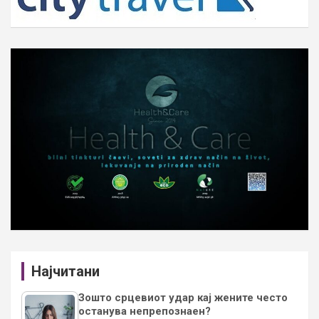
Најчитани
Зошто срцевиот удар кај жените често
останува непрепознаен?