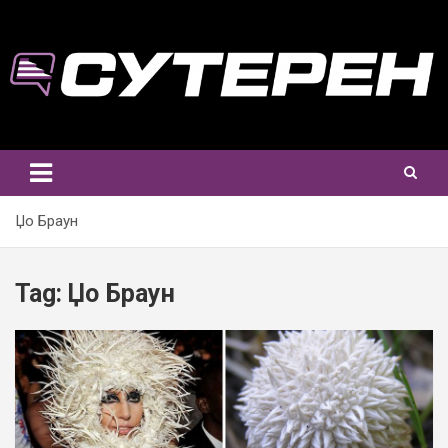
Skip
to
content
Џо Браун
Tag:
Џо Браун