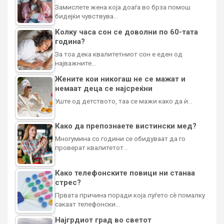
Замислете жена која доаѓа во брза помош
бидејќи чувствува…
Колку часа сон се доволни по 60-тата
година?
За тоа дека квалитетниот сон е еден од
најважните…
Жените кои никогаш не се мажат и
немаат деца се најсреќни
Уште од детството, таа се мажи како да ѝ…
Како да препознаете вистински мед?
Многумина со години се обидуваат да го
проверат квалитетот…
Како телефонските повици ни станаа
стрес?
Првата причина поради која луѓето сè помалку
сакаат телефонски…
Најгрдиот град во светот