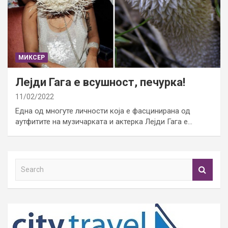
МИКСЕР
Лејди Гага е всушност, печурка!
11/02/2022
Една од многуте личности која е фасцинирана од
аутфитите на музичарката и актерка Лејди Гага е…
S
e
a
r
c
h