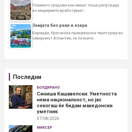
Повеќето градови кои имаат лоша репутација
во медиумите вработуваат…
Земјата без реки и езера
Бермуди, британска прекуморска територија во
северниот Атлантик, се познати…
Последни
БОЛДИРАНО
Синиша Кашавелски: Уметноста
нема националност, но јас
секогаш ќе бидам македонски
уметник
07/08/2026
МИКСЕР