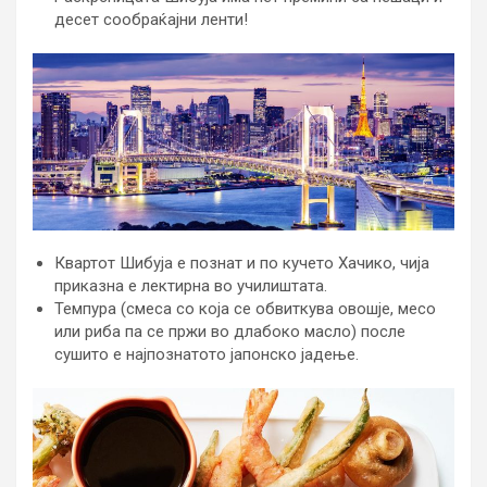
десет сообраќајни ленти!
Квартот Шибуја е познат и по кучето Хачико, чија
приказна е лектирна во училиштата.
Темпура (смеса со која се обвиткува овошје, месо
или риба па се пржи во длабоко масло) после
сушито е најпознатото јапонско јадење.