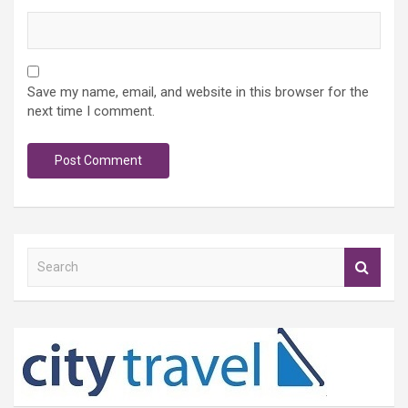
Save my name, email, and website in this browser for the
next time I comment.
S
e
a
r
c
h