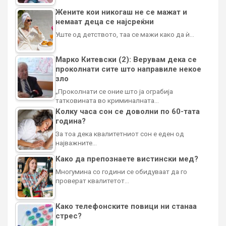
Жените кои никогаш не се мажат и
немаат деца се најсреќни
Уште од детството, таа се мажи како да ѝ…
Марко Китевски (2): Верувам дека се
проколнати сите што направиле некое
зло
„Проколнати се оние што ја ограбија
татковината во криминалната…
Колку часа сон се доволни по 60-тата
година?
За тоа дека квалитетниот сон е еден од
најважните…
Како да препознаете вистински мед?
Многумина со години се обидуваат да го
проверат квалитетот…
Како телефонските повици ни станаа
стрес?