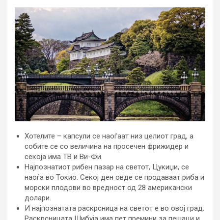
Хотелите – капсули се наоѓаат низ целиот град, а
собите се со величина на просечен фрижидер и
секоја има ТВ и Ви-Фи.
Најпознатиот рибен пазар на светот, Цукиџи, се
наоѓа во Токио. Секој ден овде се продаваат риба и
морски плодови во вредност од 28 американски
долари.
И најпознатата раскрсница на светот е во овој град.
Раскрсницата Шибуја има пет премини за пешаци и