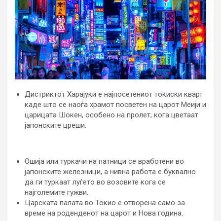
Дистриктот Харајуки е најпосетениот токиски кварт
каде што се наоѓа храмот посветен на царот Меији и
царицата Шокен, особено на пролет, кога цветаат
јапонските цреши.
Ошија или туркачи на патници се вработени во
јапонските железници, а нивна работа е буквално
да ги туркаат луѓето во возовите кога се
најголемите гужви.
Царската палата во Токио е отворена само за
време на роденденот на царот и Нова година.