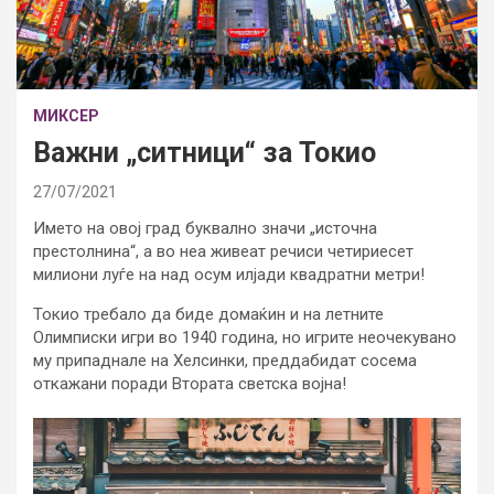
МИКСЕР
Важни „ситници“ за Токио
27/07/2021
Името на овој град буквално значи „источна
престолнина“, а во неа живеат речиси четириесет
милиони луѓе на над осум илјади квадратни метри!
Токио требало да биде домаќин и на летните
Олимписки игри во 1940 година, но игрите неочекувано
му припаднале на Хелсинки, преддабидат сосема
откажани поради Втората светска војна!