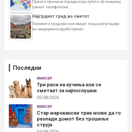
Првата причина поради која луѓето сè помалку
сакаат телефонски…
Најгрдиот град во светот
Повеќето градови кои имаат лоша репутација
во медиумите вработуваат…
Последни
МИКСЕР
Три раси на кучиња кои се
сметаат за најпослушни
05/08/2026
МИКСЕР
Стар марокански трик може да го
разлади домот без трошење
струја
04/08/2026