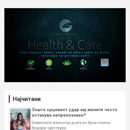
Најчитани
Зошто срцевиот удар кај жените често
останува непрепознаен?
Замислете жена која доаѓа во брза помош
бидејќи чувствува…