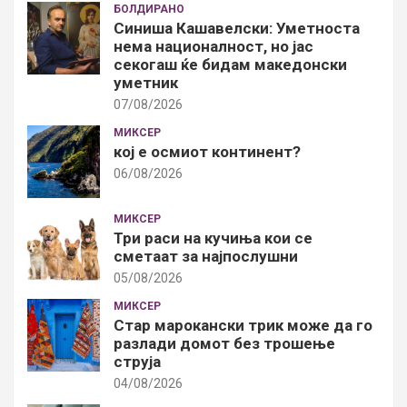
БОЛДИРАНО
Синиша Кашавелски: Уметноста
нема националност, но јас
секогаш ќе бидам македонски
уметник
07/08/2026
МИКСЕР
кој е осмиот континент?
06/08/2026
МИКСЕР
Три раси на кучиња кои се
сметаат за најпослушни
05/08/2026
МИКСЕР
Стар марокански трик може да го
разлади домот без трошење
струја
04/08/2026