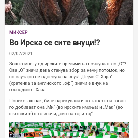
МИКСЕР
Во Ирска се сите внуци!?
02/02/2021
Зошто многу од ирските презимиња почнуваат со „О“?
Ова „О“ значи дека станува збор за нечиј потомок, но
во случајов се однесува на внук! „Џејмс О’ Хара“
(кратенка за англиското „оф“) значи е внук на
господинот Хара.
Понекогаш пак, биле нарекувани и по таткото и тогаш
го добиваат она „Мк“ (во ирските имиња) и „Мак“ (во
шкотските) што значи, „син на тој и тој“.