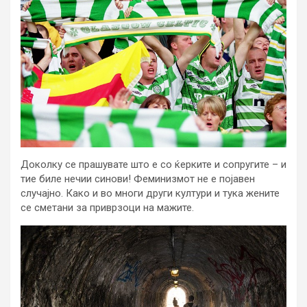
Доколку се прашувате што е со ќерките и сопругите – и
тие биле нечии синови! Феминизмот не е појавен
случајно. Како и во многи други култури и тука жените
се сметани за приврзоци на мажите.