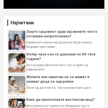
Најчитани
Зошто срцевиот удар кај жените често
останува непрепознаен?
Замислете жена која доаѓа во брза помош
бидејќи чувствува…
Колку часа сон се доволни по 60-тата
година?
За тоа дека квалитетниот сон е еден од
најважните…
Жените кои никогаш не се мажат и
немаат деца се најсреќни
Уште од детството, таа се мажи како да ѝ…
Како да препознаете вистински мед?
Многумина со години се обидуваат да го