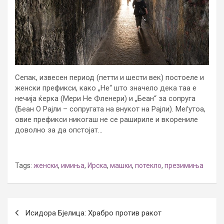
Сепак, извесен период (петти и шести век) постоеле и
женски префикси, како „Не“ што значело дека таа е
нечија ќерка (Мери Не Фленери) и „Беан“ за сопруга
(Беан О Рајли – сопругата на внукот на Рајли). Меѓутоа,
овие префикси никогаш не се рашириле и вкорениле
доволно за да опстојат…
Tags:
женски
,
имиња
,
Ирска
,
машки
,
потекло
,
презимиња
Post
Исидора Бјелица: Храбро против ракот
navigation