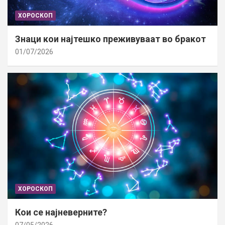
ХОРОСКОП
Знаци кои најтешко преживуваат во бракот
01/07/2026
ХОРОСКОП
Кои се најневерните?