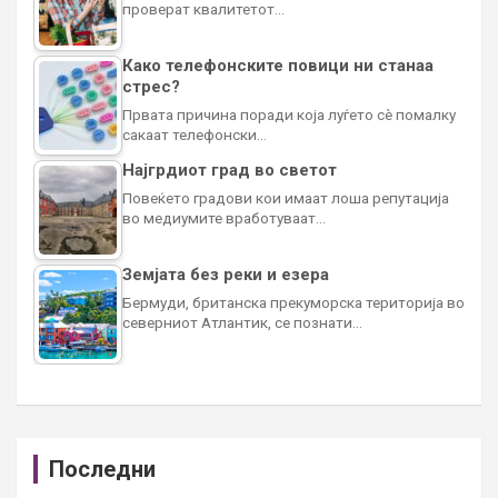
проверат квалитетот…
Како телефонските повици ни станаа
стрес?
Првата причина поради која луѓето сè помалку
сакаат телефонски…
Најгрдиот град во светот
Повеќето градови кои имаат лоша репутација
во медиумите вработуваат…
Земјата без реки и езера
Бермуди, британска прекуморска територија во
северниот Атлантик, се познати…
Последни