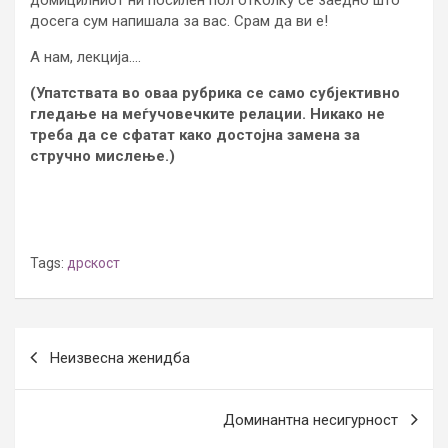
досега сум напишала за вас. Срам да ви е!
А нам, лекција….
(Упатствата во оваа рубрика се само субјективно
гледање на меѓучовечките релации. Никако не
треба да се сфатат како достојна замена за
стручно мислење.)
Tags:
дрскост
Post
Неизвесна женидба
navigation
Доминантна несигурност