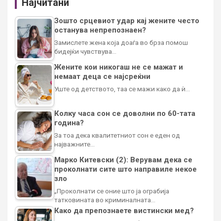
Најчитани
Зошто срцевиот удар кај жените често
останува непрепознаен?
Замислете жена која доаѓа во брза помош
бидејќи чувствува…
Жените кои никогаш не се мажат и
немаат деца се најсреќни
Уште од детството, таа се мажи како да ѝ…
Колку часа сон се доволни по 60-тата
година?
За тоа дека квалитетниот сон е еден од
најважните…
Марко Китевски (2): Верувам дека се
проколнати сите што направиле некое
зло
„Проколнати се оние што ја ограбија
татковината во криминалната…
Како да препознаете вистински мед?