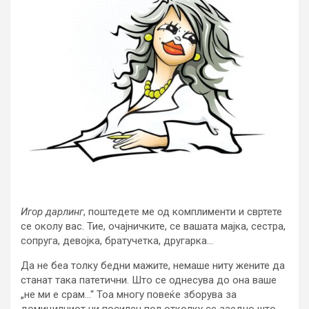
Игор дарлинг
, поштедете ме од комплименти и свртете
се околу вас. Тие, очајничките, се вашата мајка, сестра,
сопруга, девојка, братучетка, другарка…
Да не беа толку бедни мажите, немаше ниту жените да
станат така патетични. Што се однесува до она ваше
„не ми е срам…“ Тоа многу повеќе зборува за
домицилниот ни посилен пол отколку се заедно што