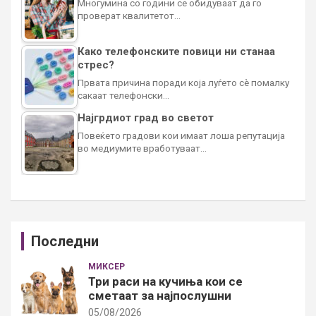
Многумина со години се обидуваат да го
проверат квалитетот…
Како телефонските повици ни станаа
стрес?
Првата причина поради која луѓето сè помалку
сакаат телефонски…
Најгрдиот град во светот
Повеќето градови кои имаат лоша репутација
во медиумите вработуваат…
Последни
МИКСЕР
Три раси на кучиња кои се
сметаат за најпослушни
05/08/2026