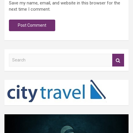
Save my name, email, and website in this browser for the
next time I comment.
S
e
a
r
c
h