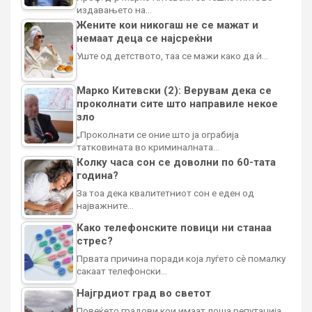
издавањето на…
Жените кои никогаш не се мажат и
немаат деца се најсреќни
Уште од детството, таа се мажи како да ѝ…
Марко Китевски (2): Верувам дека се
проколнати сите што направиле некое
зло
„Проколнати се оние што ја ограбија
татковината во криминалната…
Колку часа сон се доволни по 60-тата
година?
За тоа дека квалитетниот сон е еден од
најважните…
Како телефонските повици ни станаа
стрес?
Првата причина поради која луѓето сè помалку
сакаат телефонски…
Најгрдиот град во светот
Повеќето градови кои имаат лоша репутација