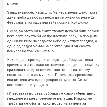
момче.
Завиден просек, нема што. Меѓутоа, велат, денот кога
жена треба да побара некој да се ожени со неа е 29
февруари, а тој оддамна веќе помина. Конфузно.
Е сега, 54 отсто од мажите тврдат дека би биле среќни
кога партнерката би им предложила брак, 16 проценти
од нив би биле на седмото небо од истиот предлог, а
едно од седум момчиња се ужаснува и од самата
помисла на тоа. Утешително.
Како и да е, претходните податоци зборуваат дека
времињата и тоа како се променети и дека се помалку
припаднички од понежниот пол чекаат на некому,
некогаш, нешто да му текне. Патем, кога превземаш
иницијатива има едно прекрасно чувство. Се вика
контрола на ситуацијата…
(Упатствата во оваа рубрика се само субјективно
гледање на меѓучовечките релации. Никако не
треба да се сфатат како достојна замена за