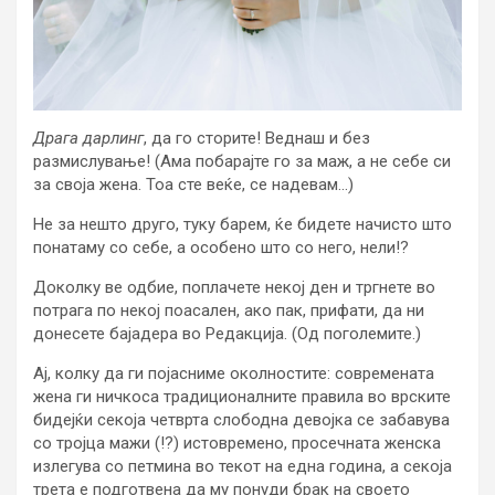
Драга дарлинг
, да го сторите! Веднаш и без
размислување! (Ама побарајте го за маж, а не себе си
за своја жена. Тоа сте веќе, се надевам…)
Не за нешто друго, туку барем, ќе бидете начисто што
понатаму со себе, а особено што со него, нели!?
Доколку ве одбие, поплачете некој ден и тргнете во
потрага по некој поасален, ако пак, прифати, да ни
донесете бајадера во Редакција. (Од поголемите.)
Ај, колку да ги појасниме околностите: современата
жена ги ничкоса традиционалните правила во врските
бидејќи секоја четврта слободна девојка се забавува
со тројца мажи (!?) истовремено, просечната женска
излегува со петмина во текот на една година, а секоја
трета е подготвена да му понуди брак на своето