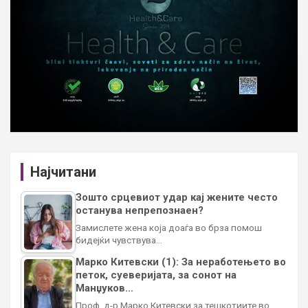
Најчитани
Зошто срцевиот удар кај жените често
останува непрепознаен?
Замислете жена која доаѓа во брза помош
бидејќи чувствува…
Марко Китевски (1): За неработењето во
петок, суеверијата, за сонот на
Манџуков…
Проф. д-р Марко Китевски за тешкотиите во