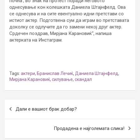
почна’, во знак на протест поради неговото
однесување кон колешката Даниела Штајнфелд. Ова
се однесува и на сите евентуално идни претстави со
истиот актер. Подготвена сум да играм во претставата
доколку се одлучите да го замени некој друг актер.
Срдечен поздрав, Мирјана Карановиќ“, напиша
актерката на Инстаграм.
Tags:
актери
,
Бранислав Лечиќ
,
Даниела Штајнфелд
,
Мирјана Карановиќ
,
силување
,
скандал
Post
Дали е вашиот брак добар?
navigation
Продадена е најголемата слика!