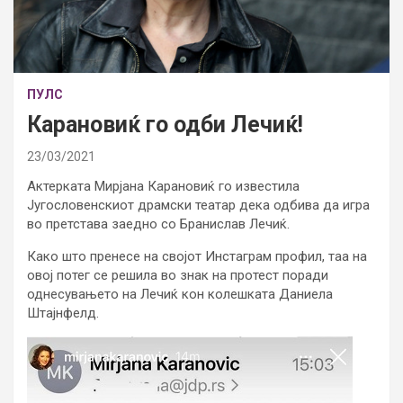
ПУЛС
Карановиќ го одби Лечиќ!
23/03/2021
Актерката Мирјана Карановиќ го известила
Југословенскиот драмски театар дека одбива да игра
во претстава заедно со Бранислав Лечиќ.
Како што пренесе на својот Инстаграм профил, таа на
овој потег се решила во знак на протест поради
однесувањето на Лечиќ кон колешката Даниела
Штајнфелд.