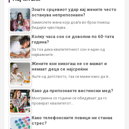
Зошто срцевиот удар кај жените често
останува непрепознаен?
Замислете жена која доаѓа во брза помош
бидејќи чувствува…
Колку часа сон се доволни по 60-тата
година?
За тоа дека квалитетниот сон е еден од
најважните…
Жените кои никогаш не се мажат и
немаат деца се најсреќни
Уште од детството, таа се мажи како да ѝ…
Како да препознаете вистински мед?
Многумина со години се обидуваат да го
проверат квалитетот…
Како телефонските повици ни станаа
стрес?