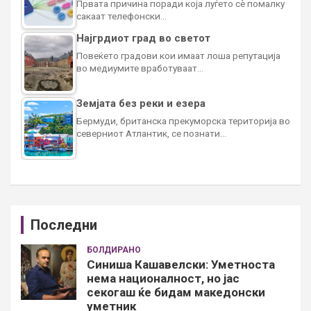
Првата причина поради која луѓето сè помалку
сакаат телефонски…
Најгрдиот град во светот
Повеќето градови кои имаат лоша репутација
во медиумите вработуваат…
Земјата без реки и езера
Бермуди, британска прекуморска територија во
северниот Атлантик, се познати…
Последни
БОЛДИРАНО
Синиша Кашавелски: Уметноста
нема националност, но јас
секогаш ќе бидам македонски
уметник