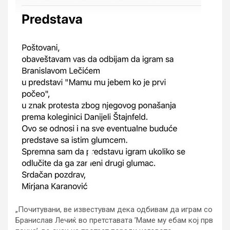
„Почитувани, ве известувам дека одбивам да играм со
Бранислав Лечиќ во претставата ’Маме му ебам кој прв