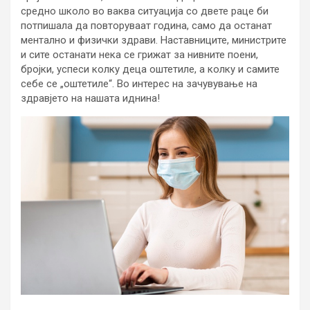
средно школо во ваква ситуација со двете раце би
потпишала да повторуваат година, само да останат
ментално и физички здрави. Наставниците, министрите
и сите останати нека се грижат за нивните поени,
бројки, успеси колку деца оштетиле, а колку и самите
себе се „оштетиле“. Во интерес на зачувување на
здравјето на нашата иднина!