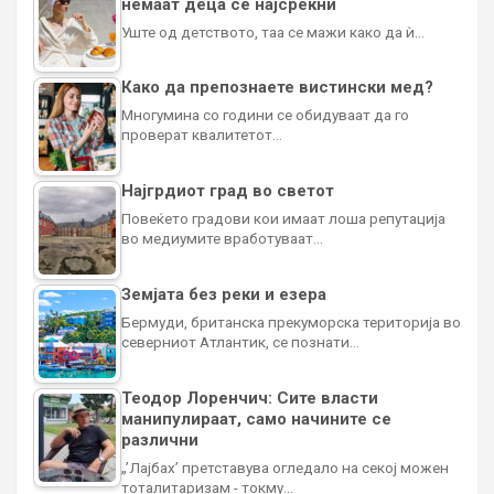
немаат деца се најсреќни
Уште од детството, таа се мажи како да ѝ…
Како да препознаете вистински мед?
Многумина со години се обидуваат да го
проверат квалитетот…
Најгрдиот град во светот
Повеќето градови кои имаат лоша репутација
во медиумите вработуваат…
Земјата без реки и езера
Бермуди, британска прекуморска територија во
северниот Атлантик, се познати…
Теодор Лоренчич: Сите власти
манипулираат, само начините се
различни
„’Лајбах’ претставува огледало на секој можен
тоталитаризам - токму…