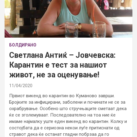
БОЛДИРАНО
Светлана Антиќ – Јовчевска:
Карантин е тест за нашиот
живот, не за оценување!
11/04/2020
Првиот викенд во карантин во Куманово заврши.
Бројките за инфицирани, заболени и починати не се за
охрабрување. Особено што стручњаците сметаат дека
ќе се зголемуваат. Последователно на тоа ние ќе
имаме најмалку уште еден викенд во карантин. Колку и
состојбата да е сериозна некои луѓе притиснати од
стравот дека ќе останат гладни побрзаа да го