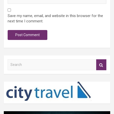
Save my name, email, and website in this browser for the
next time I comment.
S
e
a
r
c
h