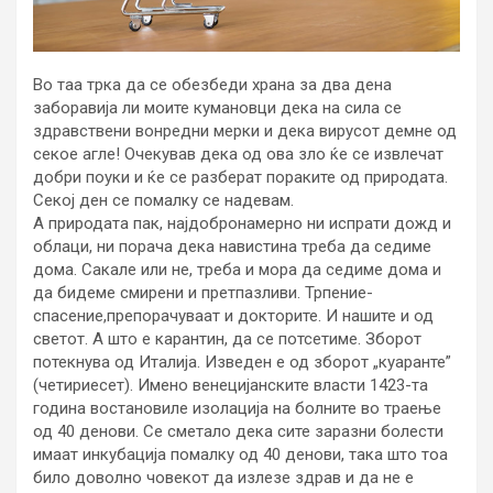
Во таа трка да се обезбеди храна за два дена
заборавија ли моите кумановци дека на сила се
здравствени вонредни мерки и дека вирусот демне од
секое агле! Очекував дека од ова зло ќе се извлечат
добри поуки и ќе се разберат пораките од природата.
Секој ден се помалку се надевам.
А природата пак, најдобронамерно ни испрати дожд и
облаци, ни порача дека навистина треба да седиме
дома. Сакале или не, треба и мора да седиме дома и
да бидеме смирени и претпазливи. Трпение-
спасение,препорачуваат и докторите. И нашите и од
светот. А што е карантин, да се потсетиме. Зборот
потекнува од Италија. Изведен е од зборот „куаранте”
(четириесет). Имено венецијанските власти 1423-та
година востановиле изолација на болните во траење
од 40 денови. Се сметало дека сите заразни болести
имаат инкубација помалку од 40 денови, така што тоа
било доволно човекот да излезе здрав и да не е