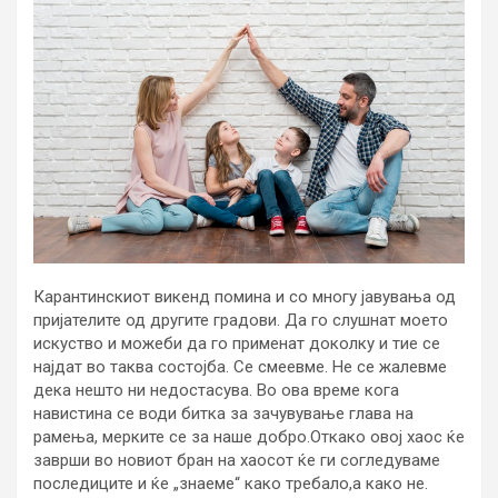
Карантинскиот викенд помина и со многу јавувања од
пријателите од другите градови. Да го слушнат моето
искуство и можеби да го применат доколку и тие се
најдат во таква состојба. Се смеевме. Не се жалевме
дека нешто ни недостасува. Во ова време кога
навистина се води битка за зачувување глава на
рамења, мерките се за наше добро.Откако овој хаос ќе
заврши во новиот бран на хаосот ќе ги согледуваме
последиците и ќе „знаеме“ како требало,а како не.