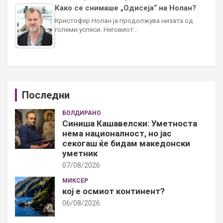
Како се снимаше „Одисеја“ на Нолан?
Кристофер Нолан ја продолжува низата од
големи успеси. Неговиот…
Последни
БОЛДИРАНО
Синиша Кашавелски: Уметноста
нема националност, но јас
секогаш ќе бидам македонски
уметник
07/08/2026
МИКСЕР
кој е осмиот континент?
06/08/2026