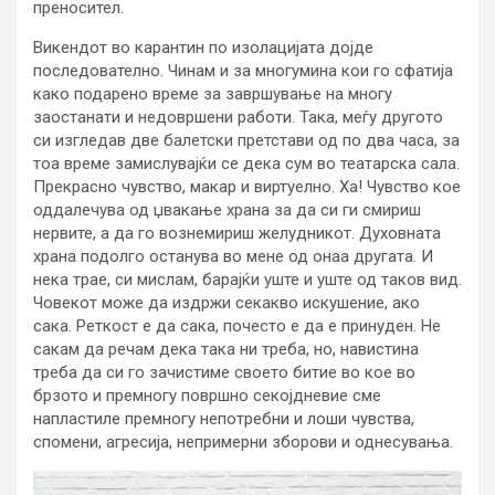
преносител.
Викендот во карантин по изолацијата дојде
последователно. Чинам и за многумина кои го сфатија
како подарено време за завршување на многу
заостанати и недовршени работи. Така, меѓу другото
си изгледав две балетски претстави од по два часа, за
тоа време замислувајќи се дека сум во театарска сала.
Прекрасно чувство, макар и виртуелно. Ха! Чувство кое
оддалечува од џвакање храна за да си ги смириш
нервите, а да го вознемириш желудникот. Духовната
храна подолго останува во мене од онаа другата. И
нека трае, си мислам, барајќи уште и уште од таков вид.
Човекот може да издржи секакво искушение, ако
сака. Реткост е да сака, почесто е да е принуден. Не
сакам да речам дека така ни треба, но, навистина
треба да си го зачистиме своето битие во кое во
брзото и премногу површно секојдневие сме
напластиле премногу непотребни и лоши чувства,
спомени, агресија, непримерни зборови и однесувања.