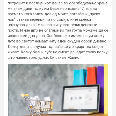
потрошат и последниот денар во обезбедување храна.
Не знам дали толку им беше неопходна! И тоа во
времето кога голем дел од моите сограѓани „преку
ноќ“ станаа верници, та по социјалните мрежи
најавуваа дека ќе ги практикуваат велигденските
пости. И ние што не спаѓаме во таа група можеме да се
испосниме два дена. Особено ако имаме на ум колку
луѓе во светот немаат ниту еден скуден оброк дневно.
Колку деца гладуваат од раѓање до крајот на својот
живот. Колку болни луѓе не смеат да јадат толку колку
што нивниот желудник би сакал. Жално!