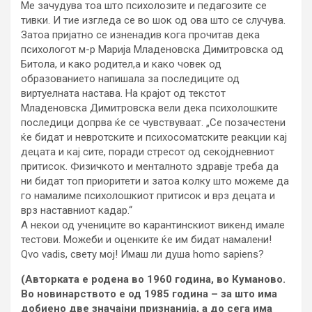
Ме зачудува тоа што психолозите и педагозите се
тивки. И тие изгледа се во шок од ова што се случува.
Затоа пријатно се изненадив кога прочитав дека
психологот м-р Марија Младеновска Димитровска од
Битола, и како родител,а и како човек од
образованието напишала за последиците од
виртуелната настава. На крајот од текстот
Младеновска Димитровска вели дека психолошките
последици допрва ќе се чувствуваат. „Се позачестени
ќе бидат и невротските и психосоматските реакции кај
децата и кај сите, поради стресот од секојдневниот
притисок. Физичкото и менталното здравје треба да
ни бидат топ приоритети и затоа колку што можеме да
го намалиме психолошкиот притисок и врз децата и
врз наставниот кадар.“
А некои од учениците во карантинскиот викенд имале
тестови. Можеби и оценките ќе им бидат намалени!
Qvo vadis, свету мој! Имаш ли душа homo sapiens?
(Авторката е родена во 1960 година, во Куманово.
Во новинарството е од 1985 година – за што има
добиено две значајни признанија, а до сега има