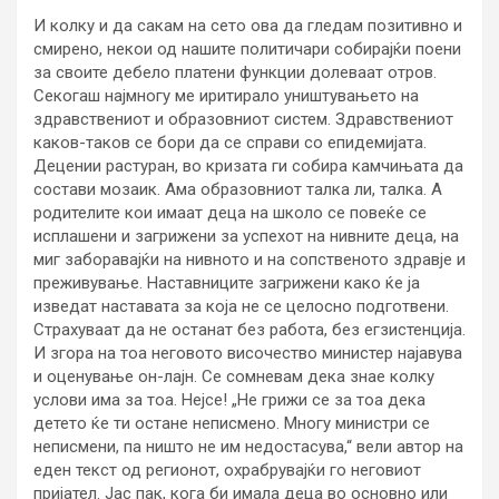
И колку и да сакам на сето ова да гледам позитивно и
смирено, некои од нашите политичари собирајќи поени
за своите дебело платени функции долеваат отров.
Секогаш најмногу ме иритирало уништувањето на
здравствениот и образовниот систем. Здравствениот
каков-таков се бори да се справи со епидемијата.
Децении растуран, во кризата ги собира камчињата да
состави мозаик. Ама образовниот талка ли, талка. А
родителите кои имаат деца на школо се повеќе се
исплашени и загрижени за успехот на нивните деца, на
миг заборавајќи на нивното и на сопственото здравје и
преживување. Наставниците загрижени како ќе ја
изведат наставата за која не се целосно подготвени.
Страхуваат да не останат без работа, без егзистенција.
И згора на тоа неговото височество министер најавува
и оценување он-лајн. Се сомневам дека знае колку
услови има за тоа. Нејсе! „Не грижи се за тоа дека
детето ќе ти остане неписмено. Многу министри се
неписмени, па ништо не им недостасува,“ вели автор на
еден текст од регионот, охрабрувајќи го неговиот
пријател. Јас пак, кога би имала деца во основно или