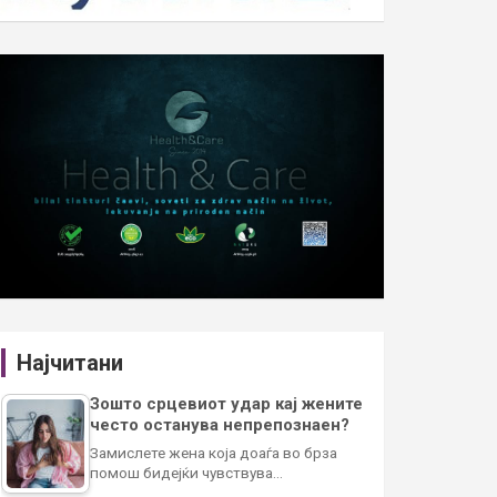
Најчитани
Зошто срцевиот удар кај жените
често останува непрепознаен?
Замислете жена која доаѓа во брза
помош бидејќи чувствува…