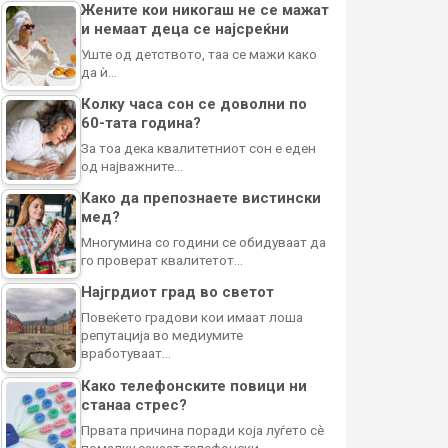
Жените кои никогаш не се мажат
и немаат деца се најсреќни
Уште од детството, таа се мажи како
да ѝ…
Колку часа сон се доволни по
60-тата година?
За тоа дека квалитетниот сон е еден
од најважните…
Како да препознаете вистински
мед?
Многумина со години се обидуваат да
го проверат квалитетот…
Најгрдиот град во светот
Повеќето градови кои имаат лоша
репутација во медиумите
вработуваат…
Како телефонските повици ни
станаа стрес?
Првата причина поради која луѓето сè
помалку сакаат телефонски…