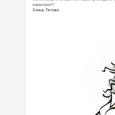
израснала?!
Соња, Тетово