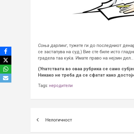
Соња дарлинг
, тужете ги до последниот дена
се застапува на суд.) Вие сте биле исто глад
градела таа куќа. Имате право на нејзин дел…
(Упатствата во оваа рубрика се само субј
Никако не треба да се сфатат како достој
Tags:
неродители
Post
Нелогичност
navigation