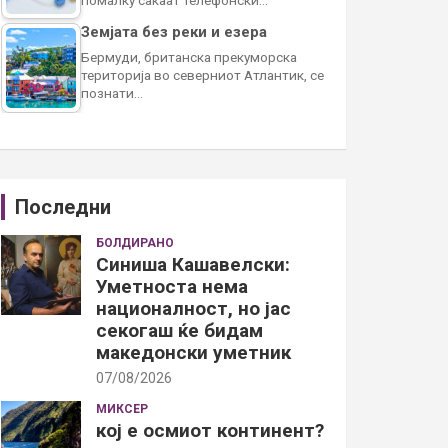
Земјата без реки и езера
Бермуди, британска прекуморска
територија во северниот Атлантик, се
познати…
Последни
БОЛДИРАНО
Синиша Кашавелски:
Уметноста нема
националност, но јас
секогаш ќе бидам
македонски уметник
07/08/2026
МИКСЕР
кој е осмиот континент?