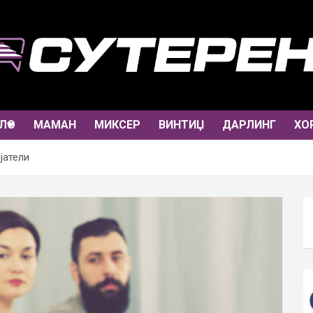
ЛО
МАМАН
МИКСЕР
ВИНТИЏ
ДАРЛИНГ
ХО
јатели