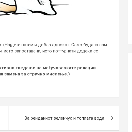
р. (Најдете патем и добар адвокат. Само будала сам
ни, исто запоставени, исто поттурнати додека се
ективно гледање на меѓучовечките релации.
на замена за стручно мислење.)
За ренданиот зеленчук и топлата вода