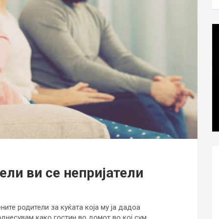
ели ви се непријатели
ните родители за куќата која му ја дадоа
однесувам како гостин во домот во кој сум