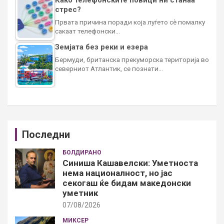
стрес?
Првата причина поради која луѓето сè помалку
сакаат телефонски…
Земјата без реки и езера
Бермуди, британска прекуморска територија во
северниот Атлантик, се познати…
Последни
БОЛДИРАНО
Синиша Кашавелски: Уметноста
нема националност, но јас
секогаш ќе бидам македонски
уметник
07/08/2026
МИКСЕР