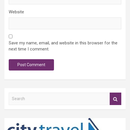
Website
Save my name, email, and website in this browser for the
next time I comment.
S
e
a
r
c
h