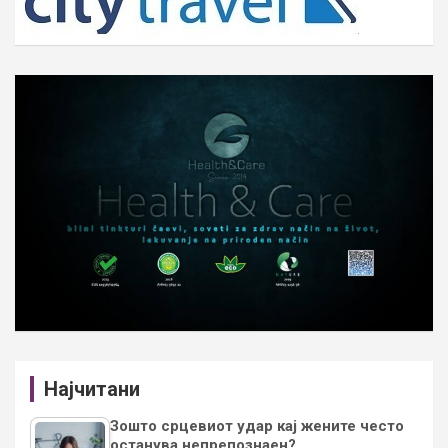
Најчитани
Зошто срцевиот удар кај жените често
останува непрепознаен?