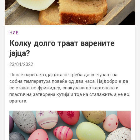
НИЕ
Колку долго траат варените
јајца?
23/04/2022
После варењето, јајцата не треба да се чуваат на
собна температура повеќе од два часа, Најдобро е да
се стават во фрижидер, спакувани во картонска и
пластична затворена кутија и тоа на сталажите, а не во
вратата.