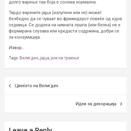
долго варење таа боја е сосема нормална.
Тврдо варените јајца (излупени или не) можат
безбедно да се чуваат во фрижидерот повеќе од една
седмица. Се додека на нивната лушпа (или белка) не е
формирана слузава или кредаста содржина, добри се
за конзумација.
Извор…
Tags:
Велигден
,
јајца
,
рок на траење
Post
Цвеќето на Велигден
navigation
Идеи за декорација
Leave a Reply