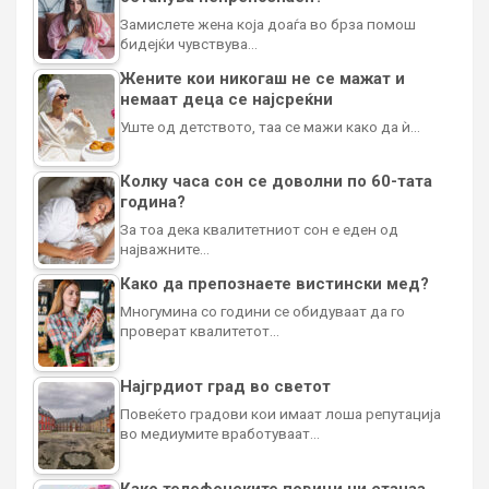
Замислете жена која доаѓа во брза помош
бидејќи чувствува…
Жените кои никогаш не се мажат и
немаат деца се најсреќни
Уште од детството, таа се мажи како да ѝ…
Колку часа сон се доволни по 60-тата
година?
За тоа дека квалитетниот сон е еден од
најважните…
Како да препознаете вистински мед?
Многумина со години се обидуваат да го
проверат квалитетот…
Најгрдиот град во светот
Повеќето градови кои имаат лоша репутација
во медиумите вработуваат…
Како телефонските повици ни станаа