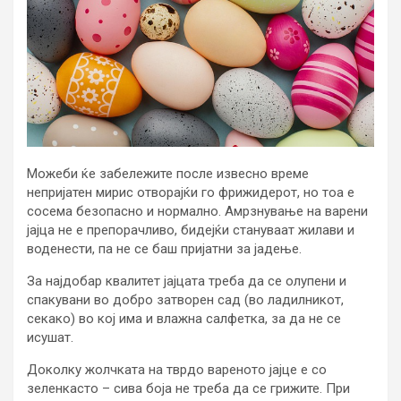
Можеби ќе забележите после извесно време
непријатен мирис отворајќи го фрижидерот, но тоа е
сосема безопасно и нормално. Амрзнување на варени
јајца не е препорачливо, бидејќи стануваат жилави и
воденести, па не се баш пријатни за јадење.
За најдобар квалитет јајцата треба да се олупени и
спакувани во добро затворен сад (во ладилникот,
секако) во кој има и влажна салфетка, за да не се
исушат.
Доколку жолчката на тврдо вареното јајце е со
зеленкасто – сива боја не треба да се грижите. При