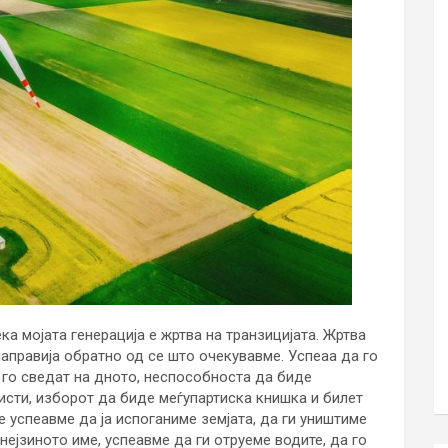
ка мојата генерација е жртва на транзицијата. Жртва
направија обратно од се што очекувавме. Успеаа да го
 го сведат на дното, неспособноста да биде
исти, изборот да биде меѓупартиска книшка и билет
е успеавме да ја испоганиме земјата, да ги уништиме
нејзиното име, успеавме да ги отруеме водите, да го