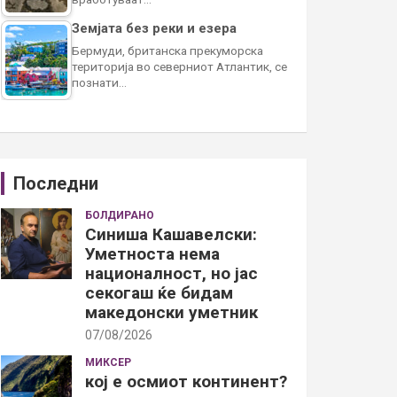
Земјата без реки и езера
Бермуди, британска прекуморска
територија во северниот Атлантик, се
познати…
Последни
БОЛДИРАНО
Синиша Кашавелски:
Уметноста нема
националност, но јас
секогаш ќе бидам
македонски уметник
07/08/2026
МИКСЕР
кој е осмиот континент?