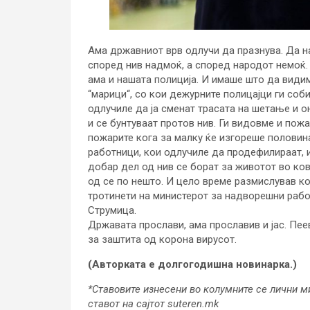
Ама државниот врв одлучи да празнува. Да на
според нив надмоќ, а според народот немоќ.
ама и нашата полиција. И имаше што да види
“марици“, со кои дежурните полицајци ги соб
одлучиле да ја сменат трасата на шетање и о
и се бунтуваат протов нив. Ги видовме и пожа
пожарите кога за малку ќе изгореше половин
работници, кои одлучиле да продефилираат, и
добар дел од нив се борат за животот во ко
од се по нешто. И цело време размислував ко
тротинети на министерот за надворешни раб
Струмица.
Државата прослави, ама прославив и јас. Пее
за заштита од корона вирусот.
(Авторката е долгогодишна новинарка.)
*Ставовите изнесени во колумните се лични м
ставот на сајтот suteren.mk