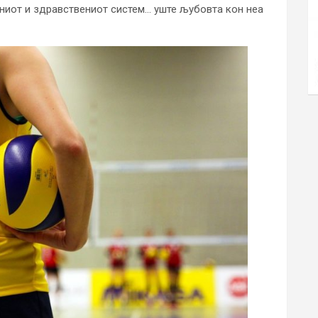
ниот и здравствениот систем… уште љубовта кон неа