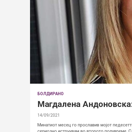
БОЛДИРАНО
Магдалена Андоновска:
14/09/2021
Минатиот месец го прославив мојот педесетти
сериозно истрчувам во второто полувреме. Сл