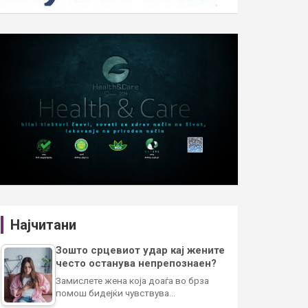
Најчитани
Зошто срцевиот удар кај жените
често останува непрепознаен?
Замислете жена која доаѓа во брза
помош бидејќи чувствува…