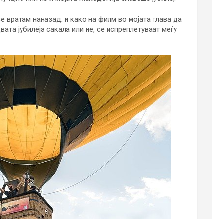
се вратам наназад, и како на филм во мојата глава да
вата јубилеја сакала или не, се испреплетуваат меѓу