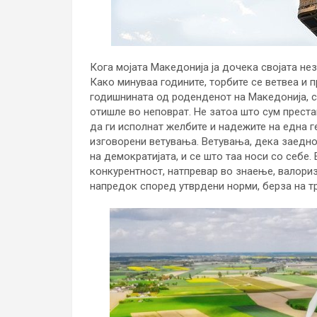
Кога мојата Македонија ја дочека својата не
Како минуваа годините, торбите се ветвеа и п
годишнината од роденденот на Македонија, с
отишле во неповрат. Не затоа што сум преста
да ги исполнат желбите и надежите на една ге
изговорени ветувања. Ветувања, дека заедно 
на демократијата, и се што таа носи со себе
конкурентност, натпревар во знаење, валориз
напредок според утврдени норми, берза на тр