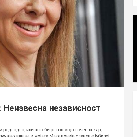
 Неизвесна независност
 роденден, или што би рекол мојот очен лекар,
учајно или не и мојата Македонија славеше јубилеј,