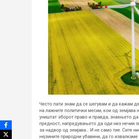
Често пати знам да се шегувам и да кажам де
на лажните политички месии, кои од земјава 
уништат зборот право и правда, знаењето да
предност, напредувањето да оди низ нечии л
за надвор од земјава… И не само тие. Сите ни
нејзините природни убавини, да го извалкаме 