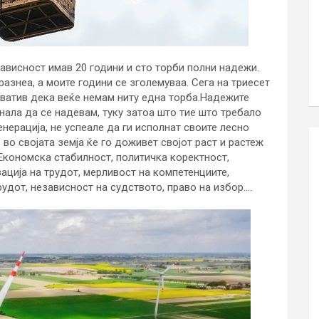
зависност имав 20 години и сто торби полни надежи.
разнеа, а моите години се зголемуваа. Сега на триесет
ватив дека веќе немам ниту една торба.Надежите
нала да се надевам, туку затоа што тие што требало
нерација, не успеале да ги исполнат своите лесно
во својата земја ќе го доживет својот раст и растеж
. Економска стабилност, политичка коректност,
ација на трудот, мерливост на компетенциите,
удот, независност на судството, право на избор….