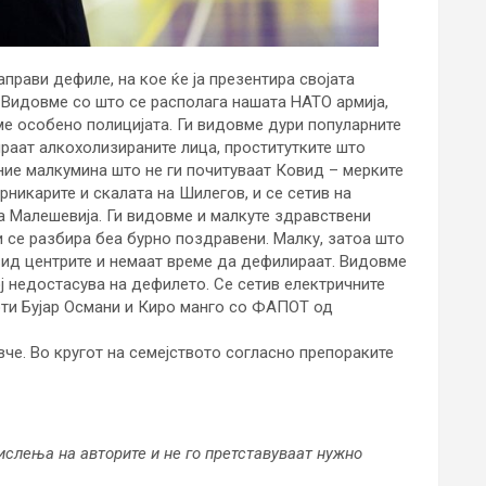
прави дефиле, на кое ќе ја презентира својата
 Видовме со што се располага нашата НАТО армија,
ме особено полицијата. Ги видовме дури популарните
ираат алкохолизираните лица, проститутките што
ние малкумина што не ги почитуваат Ковид – мерките
рникарите и скалата на Шилегов, и се сетив на
а Малешевија. Ги видовме и малкуте здравствени
 се разбира беа бурно поздравени. Малку, затоа што
вид центрите и немаат време да дефилираат. Видовме
ј недостасува на дефилето. Се сетив електричните
оти Бујар Османи и Киро манго со ФАПОТ од
вче. Во кругот на семејството согласно препораките
ислења на авторите и не го претставуваат нужно