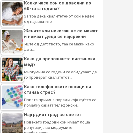
Колку часа сон се доволни по
60-тата година?
За тоа дека квалитетниот сон е еден
од најважните…
Жените кои никогаш не се мажат
и немаат деца се најсреќни
Уште од детството, таа се мажи како
да ѝ…
Како да препознаете вистински
мед?
Многумина со години се обидуваат да
го проверат квалитетот…
Како телефонските повици ни
станаа стрес?
Првата причина поради која луѓето сè
помалку сакаат телефонски…
Најгрдиот град во светот
Повеќето градови кои имаат лоша
репутација во медиумите
вработуваат…