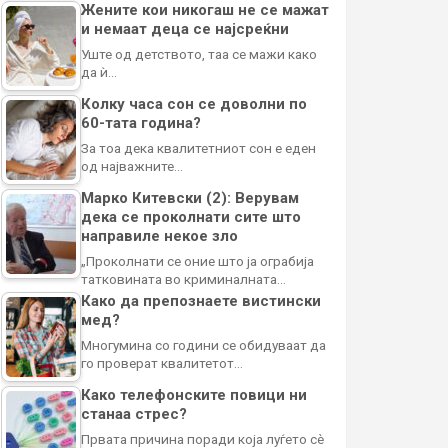
Жените кои никогаш не се мажат
и немаат деца се најсреќни
Уште од детството, таа се мажи како
да ѝ…
Колку часа сон се доволни по
60-тата година?
За тоа дека квалитетниот сон е еден
од најважните…
Марко Китевски (2): Верувам
дека се проколнати сите што
направиле некое зло
„Проколнати се оние што ја ограбија
татковината во криминалната…
Како да препознаете вистински
мед?
Многумина со години се обидуваат да
го проверат квалитетот…
Како телефонските повици ни
станаа стрес?
Првата причина поради која луѓето сè