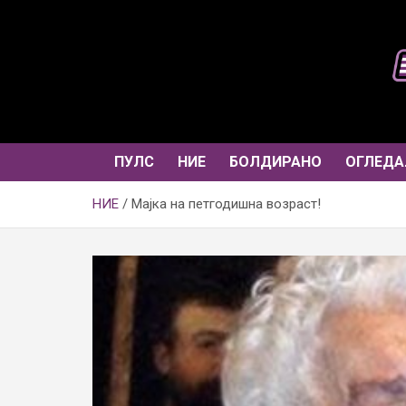
Skip
to
content
ПУЛС
НИЕ
БОЛДИРАНО
ОГЛЕДА
НИЕ
Мајка на петгодишна возраст!