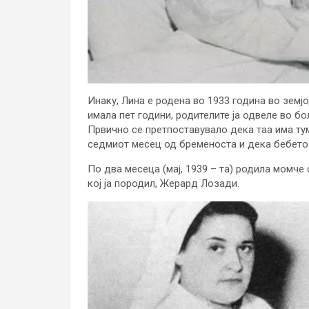
Инаку, Лина е родена во 1933 година во земј
имала пет години, родителите ја одвеле во бо
Првично се претпоставувало дека таа има тум
седмиот месец од бременоста и дека бебето 
По два месеца (мај, 1939 – та) родила момче 
кој ја породил, Жерард Лозади.