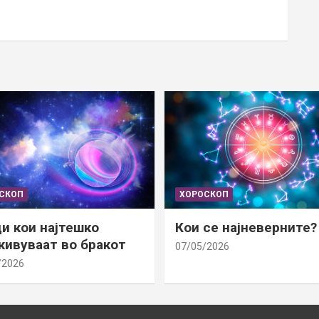
СКОП
ХОРОСКОП
и кои најтешко
Кои се најневерните?
ивуваат во бракот
07/05/2026
/2026