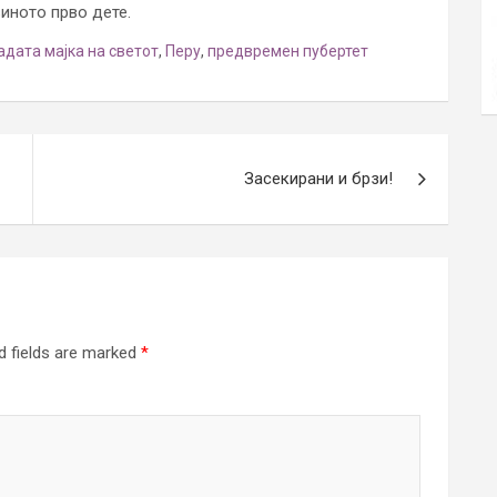
зиното прво дете.
адата мајка на светот
,
Перу
,
предвремен пубертет
Засекирани и брзи!
d fields are marked
*