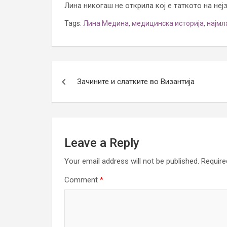
Лина никогаш не открила кој е таткото на неј
Tags:
Лина Медина
,
медицинска историја
,
најмл
Post
Зачините и слатките во Византија
navigation
Leave a Reply
Your email address will not be published.
Require
Comment
*