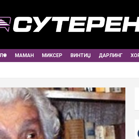
ЛО
МАМАН
МИКСЕР
ВИНТИЏ
ДАРЛИНГ
ХО