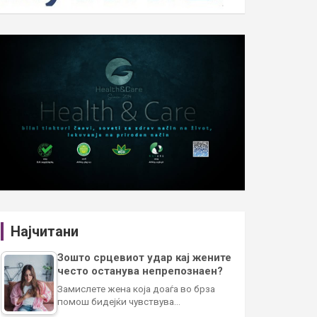
Најчитани
Зошто срцевиот удар кај жените
често останува непрепознаен?
Замислете жена која доаѓа во брза
помош бидејќи чувствува…