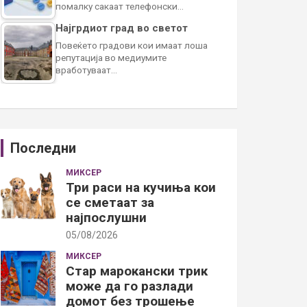
помалку сакаат телефонски…
Најгрдиот град во светот
Повеќето градови кои имаат лоша
репутација во медиумите
вработуваат…
Последни
МИКСЕР
Три раси на кучиња кои
се сметаат за
најпослушни
05/08/2026
МИКСЕР
Стар марокански трик
може да го разлади
домот без трошење