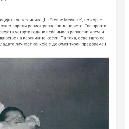
ацијата за медицина „La Presse Medicale“, во кој се
ожно заради раниот развој на девојчето. Таа првата
 својата четврта година веќе имала развиени млечни
 ширење на карличните коски. Па така, освен што се
јмладата личност кај која е документиран предвремен