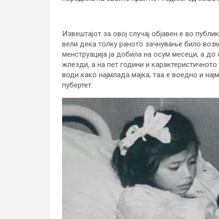
Извештајот за овој случај објавен е во публик
вели дека толку раното зачнување било возм
менструација ја добила на осум месеци, а до
жлезди, а на пет години и карактеристичното
води како најмлада мајка, таа е воедно и на
пубертет.