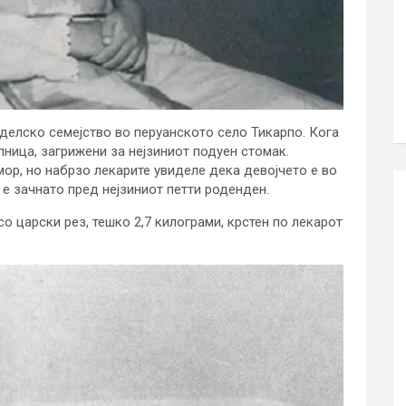
оделско семејство во перуанското село Тикарпо. Кога
лница, загрижени за нејзиниот подуен стомак.
ор, но набрзо лекарите увиделе дека девојчето е во
е зачнато пред нејзиниот петти роденден.
со царски рез, тешко 2,7 килограми, крстен по лекарот