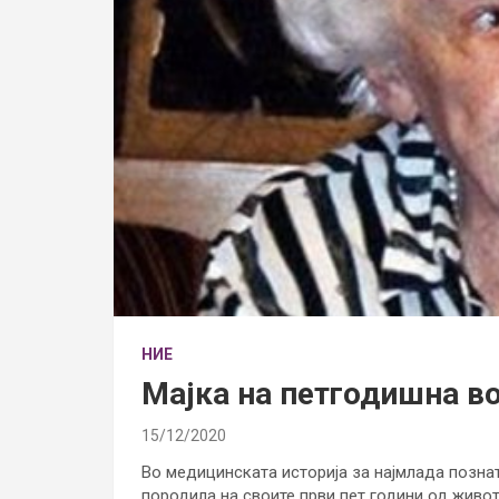
НИЕ
Мајка на петгодишна во
15/12/2020
Во медицинската историја за најмлада познат
породила на своите први пет години од живот