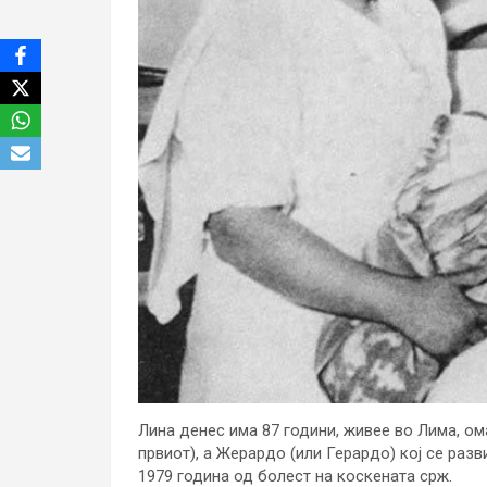
Лина денес има 87 години, живее во Лима, ом
првиот), а Жерардо (или Герардо) кој се раз
1979 година од болест на коскената срж.