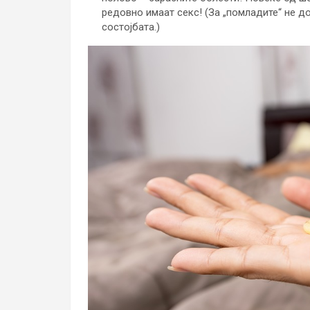
редовно имаат секс! (За „помладите“ не д
состојбата.)