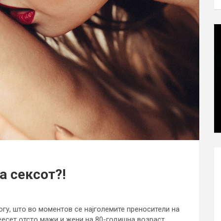
а сексот?!
огу, што во моментов се најголемите преносители на
еесет отсто мажи и жени на 80-годишна возраст