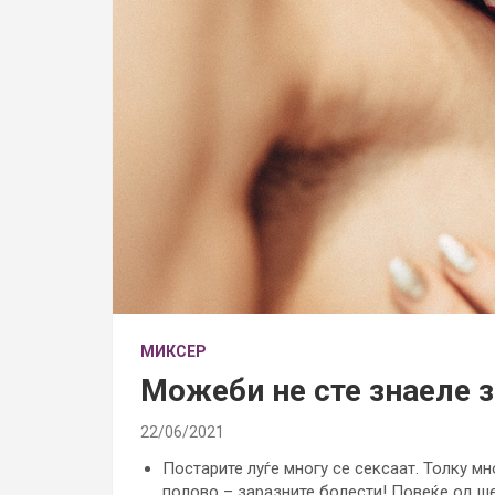
МИКСЕР
Можеби не сте знаеле з
22/06/2021
Постарите луѓе многу се сексаат. Толку мн
полово – заразните болести! Повеќе од ш