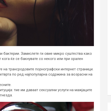
и бактерии. Замислете ги овие микро суштества како
т кога ќе се бакнувате со некого или при орален
те на трансродовите порнографски интернет страници.
етврта по ред најпопуларна содржина за возрасни на
есните.
туција: тие им даваат сексуални услуги на мажјаците
гнезда.