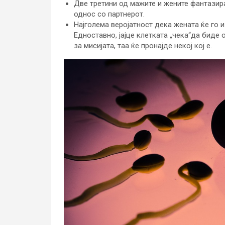
Две третини од мажите и жените фантазир
однос со партнерот.
Најголема веројатност дека жената ќе го и
Едноставно, јајце клетката „чека“да биде 
за мисијата, таа ќе пронајде некој кој е.