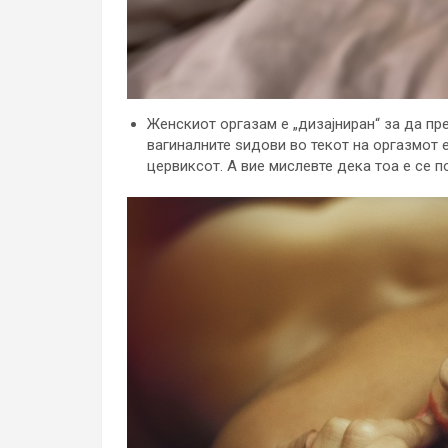
Женскиот оргазам е „дизајниран“ за да п
вагиналните ѕидови во текот на оргазмот е
цервиксот. А вие мислевте дека тоа е се п