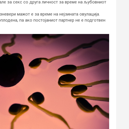
але за секс со друга личност за време на љубовниот
зневери мажот е за време на нејзината овулација.
оплодена, па ако постојаниот партнер не е подготвен