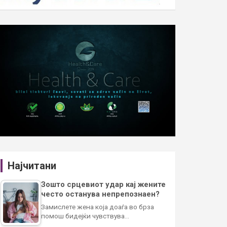
Најчитани
Зошто срцевиот удар кај жените
често останува непрепознаен?
Замислете жена која доаѓа во брза
помош бидејќи чувствува…