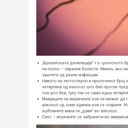
„Бразилската депилација“ т.е. целосното 
на полно – заразни болести. Имено, ако не
заштита од разни инфекции.
Нивото на тестостерон и просечниот број 
четвртина од износот што бил просек пред
тоа што беа, туку тие се само една четврт
Мажјаците на мушичките кои не можат да 
алкохол од оние единки кои се спариле. И
љубовните маки ги „дави“ во алкохол…
Секс – играчките се забранети во америк