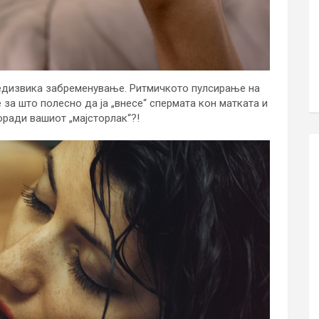
редизвика забременување. Ритмичкото пулсирање на
 за што полесно да ја „внесе“ спермата кон матката и
оради вашиот „мајсторлак“?!