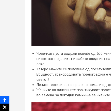
Човечката уста содржи повеќе од 500 –тин
ви шетаат по јазикот и забите следниот па
секс…
Хетеро мажите се половина од посетители
Всушност, трансродовата порнографија е ч
светот!
Левите тестиси се по правило помали од д
Женките на пингвините практикуваат прости
во замена за погодни камќиња за нивните 