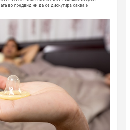
оаѓа во предвид ни да се дискутира каква е