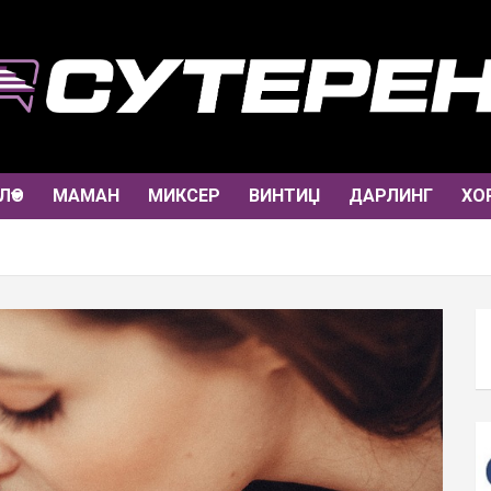
ЛО
МАМАН
МИКСЕР
ВИНТИЏ
ДАРЛИНГ
ХО