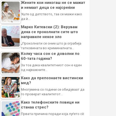
Жените кои никогаш не се мажат
и немаат деца се најсреќни
Уште од детството, таа се мажи како
да ѝ…
Марко Китевски (2): Верувам
дека се проколнати сите што
направиле некое зло
„Проколнати се оние што ја ограбија
татковината во криминалната…
Колку часа сон се доволни по
60-тата година?
За тоа дека квалитетниот сон е еден
од најважните…
Како да препознаете вистински
мед?
Многумина со години се обидуваат да
го проверат квалитетот…
Како телефонските повици ни
станаа стрес?
Првата причина поради која луѓето сè