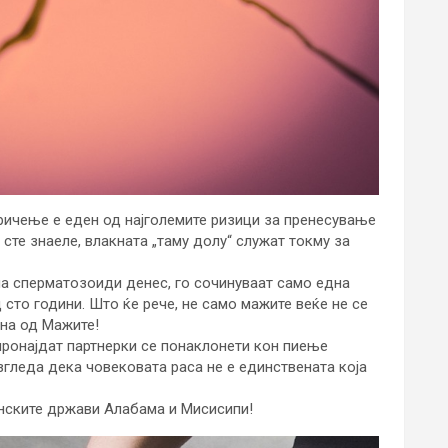
бричење е еден од најголемите ризици за пренесување
 сте знаеле, влакната „таму долу“ служат токму за
на сперматозоиди денес, го сочинуваат само една
 сто години. Што ќе рече, не само мажите веќе не се
ина од Мажите!
пронајдат партнерки се понаклонети кон пиење
згледа дека човековата раса не е единствената која
анските држави Алабама и Мисисипи!