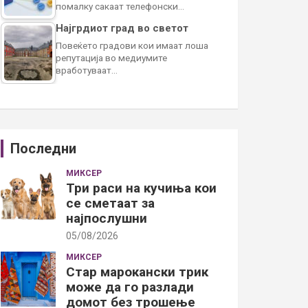
помалку сакаат телефонски…
Најгрдиот град во светот
Повеќето градови кои имаат лоша
репутација во медиумите
вработуваат…
Последни
МИКСЕР
Три раси на кучиња кои
се сметаат за
најпослушни
05/08/2026
МИКСЕР
Стар марокански трик
може да го разлади
домот без трошење