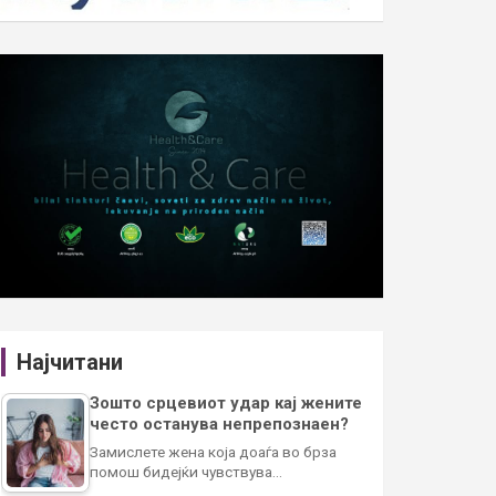
Најчитани
Зошто срцевиот удар кај жените
често останува непрепознаен?
Замислете жена која доаѓа во брза
помош бидејќи чувствува…