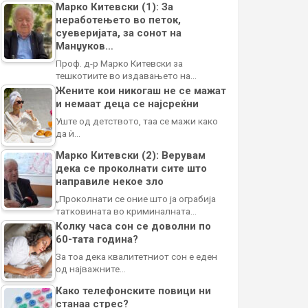
Марко Китевски (1): За
неработењето во петок,
суеверијата, за сонот на
Манџуков…
Проф. д-р Марко Китевски за
тешкотиите во издавањето на…
Жените кои никогаш не се мажат
и немаат деца се најсреќни
Уште од детството, таа се мажи како
да ѝ…
Марко Китевски (2): Верувам
дека се проколнати сите што
направиле некое зло
„Проколнати се оние што ја ограбија
татковината во криминалната…
Колку часа сон се доволни по
60-тата година?
За тоа дека квалитетниот сон е еден
од најважните…
Како телефонските повици ни
станаа стрес?