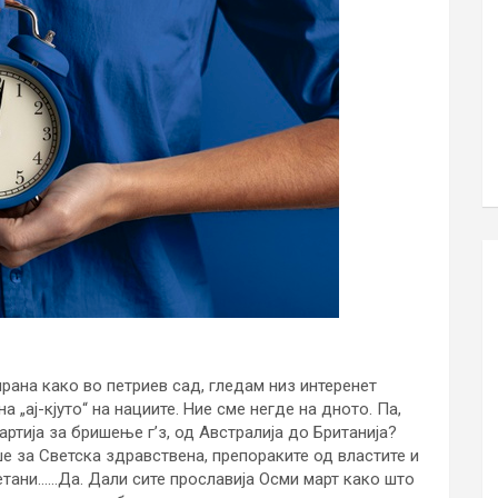
рана како во петриев сад, гледам низ интеренет
а „ај-кјуто“ на нациите. Ние сме негде на дното. Па,
ртија за бришење г’з, од Австралија до Британија?
ше за Светска здравствена, препораките од властите и
етани……Да. Дали сите прославија Осми март како што