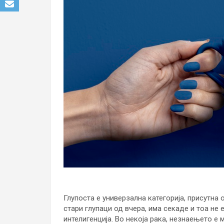
Глупоста е универзална категорија, присутна 
стари глупаци од вчера, има секаде и тоа не 
интелигенција. Во некоја рака, незнаењето е