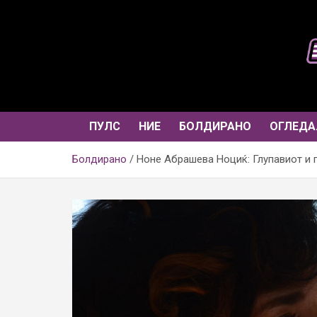
Skip
to
content
ПУЛС
НИЕ
БОЛДИРАНО
ОГЛЕДА
Болдирано
Ноне Абрашева Ноциќ: Глупавиот и 