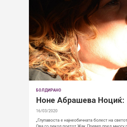
БОЛДИРАНО
Ноне Абрашева Ноциќ: 
16/03/2020
„Глупавоста е најнеобичната болест на светот 
Ова го рекол поетот Жак Превер пред многу 