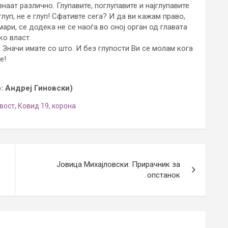
 знаат различно. Глупавите, поглупавите и најглупавите
глуп, не е глуп! Сфативте сега? И да ви кажам право,
ари, се додека не се наоѓа во оној орган од главата
ко власт.
. Значи имате со што. И без глупости Ви се молам кога
е!
: Андреј Гиновски)
вост
,
Ковид 19
,
корона
Јовица Михајловски: Прирачник за
опстанок