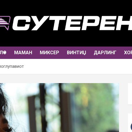
ЛО
МАМАН
МИКСЕР
ВИНТИЏ
ДАРЛИНГ
ХО
поглупавиот