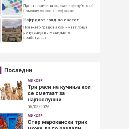
Првата причина поради која луѓето сè
помалку сакаат телефонски…
Најгрдиот град во светот
Повеќето градови кои имаат лоша
репутација во медиумите
вработуваат…
Последни
МИКСЕР
Три раси на кучиња кои
се сметаат за
најпослушни
05/08/2026
МИКСЕР
Стар марокански трик
може да го разлади