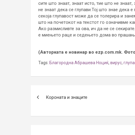
сите што знаат, знаат исто, тие што не знаат,
не знаат дека се глупави.Тој што знае дека е 
секоја глупавост може да се толерира и занем
што на почетокот на текстот го означивме ка
Ако размисливте за ова, ич да не се секирате
е миењето раце и седењето дома во прашањ
(Авторката е новинар во ezp.com.mk. Фото
Tags:
Благородна Абрашева Ноциќ
,
вирус
,
глупа
Post
Короната и знаците
navigation