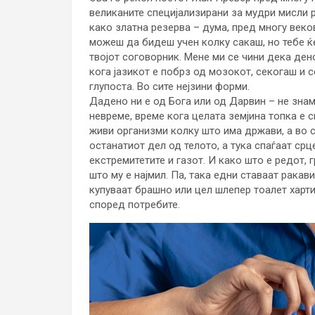
великаните специјализирани за мудри мисли 
како златна резерва – дума, пред многу веко
можеш да бидеш учен колку сакаш, но тебе ќе
твојот соговорник. Мене ми се чини дека ден
кога јазикот е побрз од мозокот, секогаш и с
глупоста. Во сите нејзини форми.
Дадено ни е од Бога или од Дарвин – не зна
невреме, време кога целата земјина топка е 
живи организми колку што има држави, а во с
останатиот дел од телото, а тука спаѓаат срц
екстремитетите и газот. И како што е редот, 
што му е најмил. Па, така едни ставаат ракави
купуваат брашно или цел шлепер тоалет харти
според потребите.