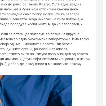
рамо до рамо со Паоло Коелјо. Уште една вредна –
ви напишал и Руми, која отприлика кажува дека –
 ти припадне само толку, колку што ќе разбере
овиве Планетата Земја никогаш не била побучна, а
екаде победува Усеин Болт! А, да ќе заборавев, и
м баш за петка -да живееме во време на вирусно
сместена во една биохемиска лабораторија. Има толку
екоја од нив – мозокот е власта. Плебсот е
ето, дишните органи, рановарниот апарат,
граѓанството си го заштитува прво оној дел од телото
ци или маски, други пијат витамини или ракија, а некои
ја. Е, добро де, секој според можностите, секому