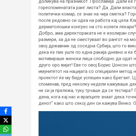
доликува на празникот. Прославија. Дали ќе 
гореспоменатата ранг листа? Да. Дали власт
политички комар, се знае на чија сметка? Гор
после редовно си одеа на работа кај цела Кл
дерматолошки конгрес на сто колеги лекари? 
Добро, ама директораката не е изолиран слу
размери, за да не сместуваат во рангот на мор
овој државник од соседна Србија, што го вик
дека ќе пие уште по една ракија дневно и ќе
мотивираше женски лица слободно да одат на
друго оро вијат! Еве го овој Борис Џонсон шт
имунитетот на нацијата со специјален метод 
проектот ќе му биде успешен како Брегзит. Ц
споменав, пред неколку недели кажуваше дек
не си ја прележа, туку трчаше да се тестира?
дена, кога кај нас и врапците знаат дека то
денот“ како што секој ден си кажува Венко. О