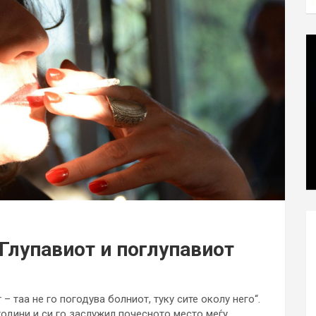
Глупавиот и поглупавиот
– таа не го погодува болниот, туку сите околу него“.
години и си го заслужил почесното место меѓу