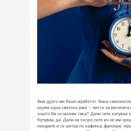
Ама друго ми беше муабетот. Вака самоизоли
кружи една светска ранг – листа за висината н
зошто Ви се молам така? Дали сите купуваа ха
Купуваа, да. Дали на скоро сите ич не им чуе
лекарите и се шетаа по кафиња, фризери, тер