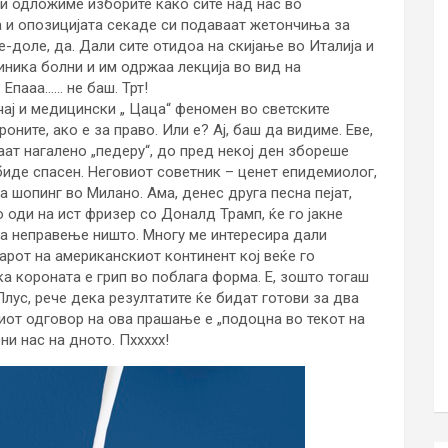
ги одложиме изборите како сите над нас во
а и опозицијата секаде си подаваат жетончиња за
е-доле, да. Дали сите отидоа на скијање во Италија и
иника болни и им одржаа лекција во вид на
Епааа…… не баш. Трт!
чај и медицински „ Цаца“ феномен во светските
оните, ако е за право. Или е? Ај, баш да видиме. Еве,
аат нагалено „педеру“, до пред некој ден збореше
 биде спасен. Неговиот советник – ценет епидемиолог,
 шопинг во Милано. Ама, денес друга песна пејат,
о оди на ист фризер со Доналд Трамп, ќе го јакне
на неправење ништо. Многу ме интересира дали
арот на американскиот континент кој веќе го
а короната е грип во поблага форма. Е, зошто тогаш
 Плус, рече дека резултатите ќе бидат готови за два
чниот одговор на ова прашање е „подоцна во текот на
ни нас на дното. Пххххх!