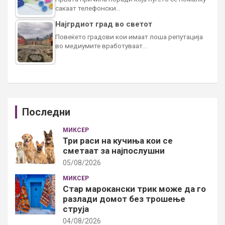
сакаат телефонски…
Најгрдиот град во светот
Повеќето градови кои имаат лоша репутација
во медиумите вработуваат…
Последни
МИКСЕР
Три раси на кучиња кои се
сметаат за најпослушни
05/08/2026
МИКСЕР
Стар марокански трик може да го
разлади домот без трошење
струја
04/08/2026