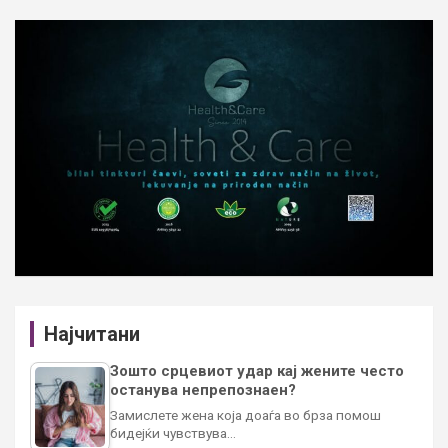
Најчитани
Зошто срцевиот удар кај жените често
останува непрепознаен?
Замислете жена која доаѓа во брза помош
бидејќи чувствува…