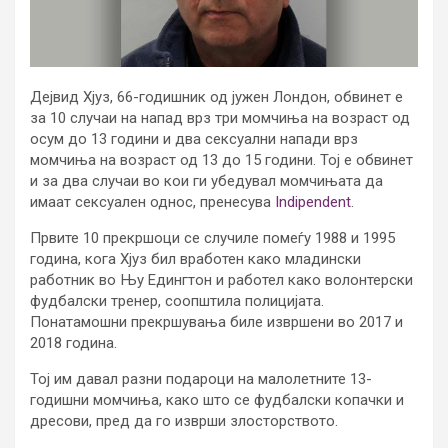
Дејвид Хјуз, 66-годишник од јужен Лондон, обвинет е
за 10 случаи на напад врз три момчиња на возраст од
осум до 13 години и два сексуални напади врз
момчиња на возраст од 13 до 15 години. Тој е обвинет
и за два случаи во кои ги убедувал момчињата да
имаат сексуален однос, пренесува
Indipendent
.
Првите 10 прекршоци се случиле помеѓу 1988 и 1995
година, кога Хјуз бил вработен како младински
работник во Њу Едингтон и работел како волонтерски
фудбалски тренер, соопштила полицијата.
Понатамошни прекршувања биле извршени во 2017 и
2018 година.
Тој им давал разни подароци на малолетните 13-
годишни момчиња, како што се фудбалски копачки и
дресови, пред да го изврши злосторството.