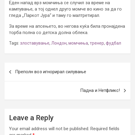
Еден напад врз момчиња се случил за време на
кампување, а тој однел друго момче во кино за да го
гледа „Паркот Јура“ и таму го малтретирал.
За време на апсењето, во негова куќа била пронајдена
торба полна со детска долна облека.
Tags:
злоставување
,
Лондон
,
момчиња
,
тренер
,
фудбал
Post
Преполн воз игнорирал силување
navigation
Падна и Нетфликс!
Leave a Reply
Your email address will not be published.
Required fields