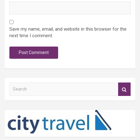
Save my name, email, and website in this browser for the
next time I comment.
S
e
a
r
c
h