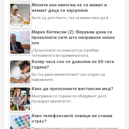
Жените кои никогаш не се мажат и
немаат деца се најсреќни
Уште од детството, таа се мажи како да ѝ…
Марко Китевски (2): Верувам дека се
проколнати сите што направиле некое
зло
„Проколнати се оние што ја ограбија
татковината во криминалната…
Колку часа сон се доволни по 60-тата
година?
За тоа дека квалитетниот сон е еден од
најважните…
Како да препознаете вистински мед?
Многумина со години се обидуваат да го
проверат квалитетот…
Како телефонските повици ни станаа
стрес?
Првата причина поради која луѓето сè помалку