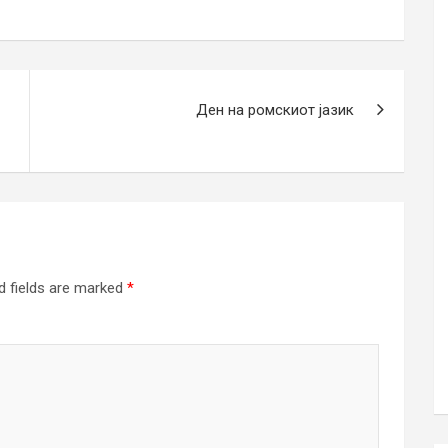
Ден на ромскиот јазик
d fields are marked
*