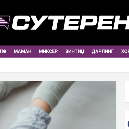
ЛО
МАМАН
МИКСЕР
ВИНТИЏ
ДАРЛИНГ
ХО