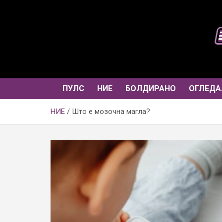
Skip
to
content
ПУЛС
НИЕ
БОЛДИРАНО
ОГЛЕДА
НИЕ
Што е мозочна магла?