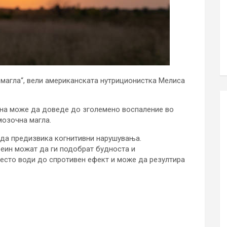
 магла“, вели американската нутриционистка Мелиса
на може да доведе до зголемено воспаление во
мозочна магла.
 да предизвика когнитивни нарушувања.
еин можат да ги подобрат будноста и
есто води до спротивен ефект и може да резултира