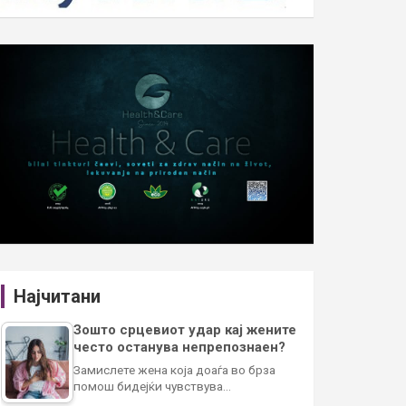
Најчитани
Зошто срцевиот удар кај жените
често останува непрепознаен?
Замислете жена која доаѓа во брза
помош бидејќи чувствува…