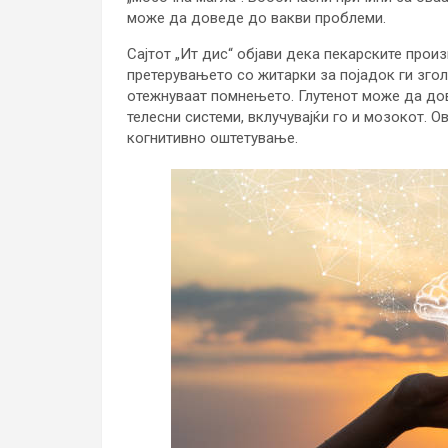
може да доведе до вакви проблеми.
Сајтот „Ит дис“ објави дека пекарските прои
претерувањето со житарки за појадок ги зго
отежнуваат помнењето. Глутенот може да дов
телесни системи, вклучувајќи го и мозокот. 
когнитивно оштетување.