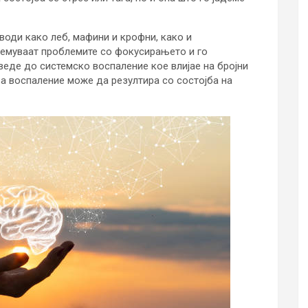
зводи како леб, мафини и крофни, како и
лемуваат проблемите со фокусирањето и го
еде до системско воспаление кое влијае на бројни
Ова воспаление може да резултира со состојба на