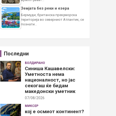
Земјата без реки и езера
Бермуди, британска прекуморска
територија во северниот Атлантик, се
познати…
Последни
БОЛДИРАНО
Синиша Кашавелски:
Уметноста нема
националност, но јас
секогаш ќе бидам
македонски уметник
07/08/2026
МИКСЕР
кој е осмиот континент?