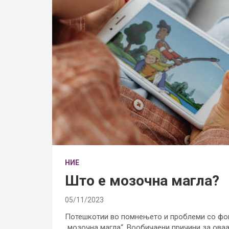
НИЕ
Што е мозочна магла?
05/11/2023
Потешкотии во помнењето и проблеми со фок
„мозочна магла“. Вообичаени причини за оваа 