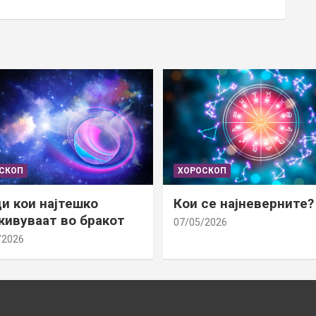
СКОП
ХОРОСКОП
и кои најтешко
Кои се најневерните?
ивуваат во бракот
07/05/2026
/2026