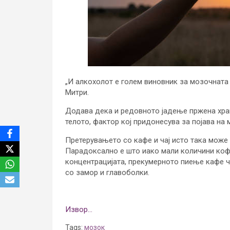
„И алкохолот е голем виновник за мозочната
Митри.
Додава дека и редовното јадење пржена хра
телото, фактор кој придонесува за појава на 
Претерувањето со кафе и чај исто така може
Парадоксално е што иако мали количини коф
концентрацијата, прекумерното пиење кафе ч
со замор и главоболки.
Извор…
Tags:
мозок