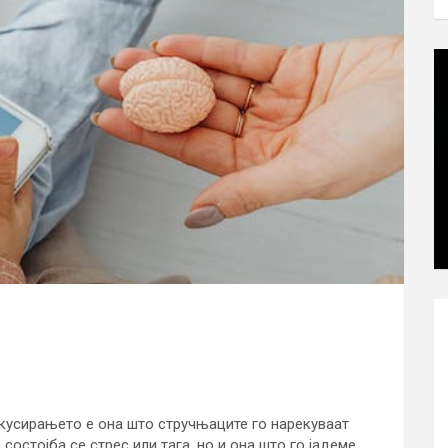
усирањето е она што стручњаците го нарекуваат
состојба се стрес или тага, но и она што го јадеме