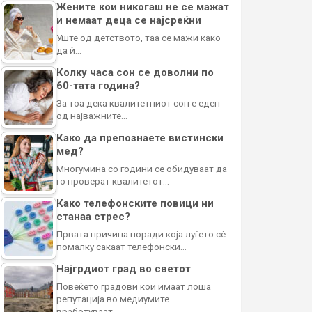
Жените кои никогаш не се мажат
и немаат деца се најсреќни
Уште од детството, таа се мажи како
да ѝ…
Колку часа сон се доволни по
60-тата година?
За тоа дека квалитетниот сон е еден
од најважните…
Како да препознаете вистински
мед?
Многумина со години се обидуваат да
го проверат квалитетот…
Како телефонските повици ни
станаа стрес?
Првата причина поради која луѓето сè
помалку сакаат телефонски…
Најгрдиот град во светот
Повеќето градови кои имаат лоша
репутација во медиумите
вработуваат…