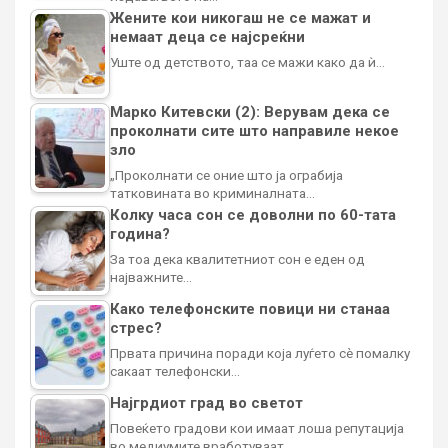
Жените кои никогаш не се мажат и
немаат деца се најсреќни
Уште од детството, таа се мажи како да ѝ…
Марко Китевски (2): Верувам дека се
проколнати сите што направиле некое
зло
„Проколнати се оние што ја ограбија
татковината во криминалната…
Колку часа сон се доволни по 60-тата
година?
За тоа дека квалитетниот сон е еден од
најважните…
Како телефонските повици ни станаа
стрес?
Првата причина поради која луѓето сè помалку
сакаат телефонски…
Најгрдиот град во светот
Повеќето градови кои имаат лоша репутација
во медиумите вработуваат…