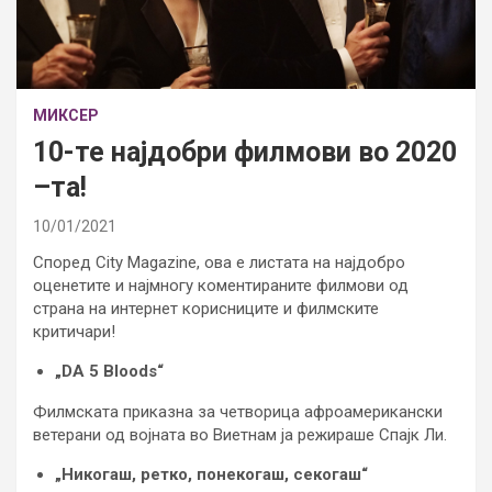
МИКСЕР
10-те најдобри филмови во 2020
–та!
10/01/2021
Според City Magazine, ова е листата на најдобро
оценетите и најмногу коментираните филмови од
страна на интернет корисниците и филмските
критичари!
„DA 5 Bloods“
Филмската приказна за четворица афроамерикански
ветерани од војната во Виетнам ја режираше Спајк Ли.
„Никогаш, ретко, понекогаш, секогаш“