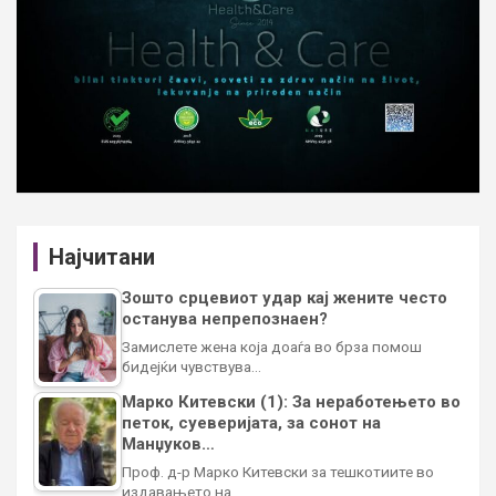
Најчитани
Зошто срцевиот удар кај жените често
останува непрепознаен?
Замислете жена која доаѓа во брза помош
бидејќи чувствува…
Марко Китевски (1): За неработењето во
петок, суеверијата, за сонот на
Манџуков…
Проф. д-р Марко Китевски за тешкотиите во
издавањето на…