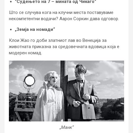
“Судењето на 7 – мината од Чикаго“
Што се случува кога на клучни места поставуваме
некомпетентни водачи? Аарон Соркин дава одговор.
„Земја на номади“
Клои Жао го доби златниот лав во Венеција за
животната приказна за средовечната вдовица која е
модерен номад.
„Манк“