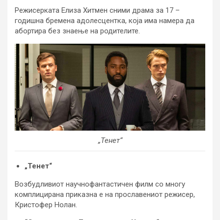
Режисерката Елиза Хитмен сними драма за 17 –
годишна бремена адолесцентка, која има намера да
абортира без знаење на родителите.
„Тенет“
„Тенет“
Возбудливиот научнофантастичен филм со многу
комплицирана приказна е на прославениот режисер,
Кристофер Нолан.