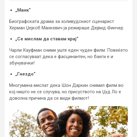
„Манк“
Биографската драма за холивудскиот сценарист
Херман Џејкоб Манкевич ја режираше Дејвид Финчер.
„Се мислам да ставам крај“
Чарли Кауфман сними уште еден чуден филм. Повеќето
се согласуваат дека е фасцинантен, но баеги е и
збунувачки!
„Гнездо“
Многумина мислат дека Шон Даркин снимил филм во
кој ништо не се случува, но присуството на Џуд Ло е
доволна причина да се види филмот!