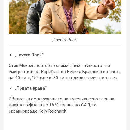
„Lovers Rock“
„Lovers Rock“
Стив Меквин повторно сними филм за животот на
емигрантите од Карибите во Велика Британија во текот
на ’60-тите, ’70-тите и ’80-тите години на минатиот век.
„Првата крава“
Обидот за остварувањето на американскиот сон на
двајца пријатели во 1820 година во САД, го
екранизираше Kelly Reichardt.