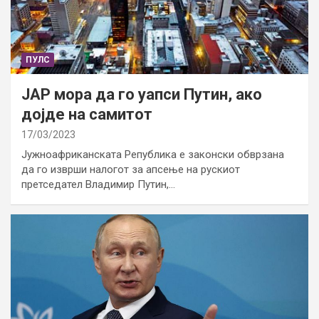
ПУЛС
ЈАР мора да го уапси Путин, ако
дојде на самитот
17/03/2023
Јужноафриканската Република е законски обврзана
да го изврши налогот за апсење на рускиот
претседател Владимир Путин,…