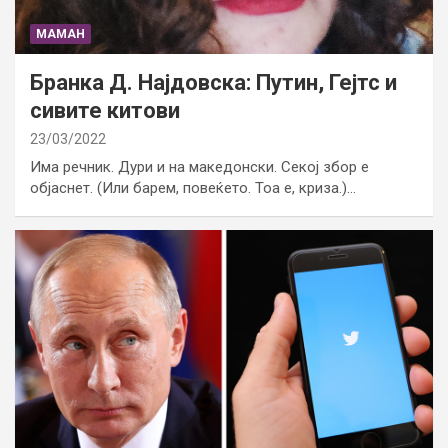
МАМАН
Бранка Д. Најдовска: Путин, Гејтс и
сивите китови
23/03/2022
Има речник. Дури и на македонски. Секој збор е
објаснет. (Или барем, повеќето. Тоа е, криза.)…