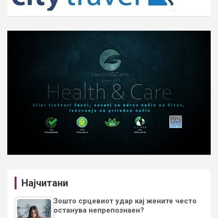
Најчитани
Зошто срцевиот удар кај жените често
останува непрепознаен?