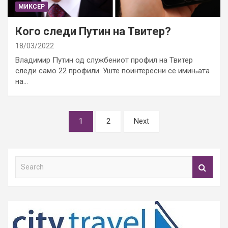
МИКСЕР
Кого следи Путин на Твитер?
18/03/2022
Владимир Путин од службениот профил на Твитер
следи само 22 профили. Уште поинтересни се имињата
на…
Posts
1
2
Next
pagination
S
e
a
r
c
h