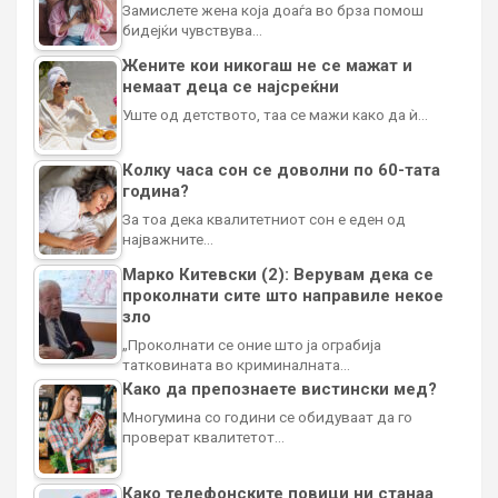
Замислете жена која доаѓа во брза помош
бидејќи чувствува…
Жените кои никогаш не се мажат и
немаат деца се најсреќни
Уште од детството, таа се мажи како да ѝ…
Колку часа сон се доволни по 60-тата
година?
За тоа дека квалитетниот сон е еден од
најважните…
Марко Китевски (2): Верувам дека се
проколнати сите што направиле некое
зло
„Проколнати се оние што ја ограбија
татковината во криминалната…
Како да препознаете вистински мед?
Многумина со години се обидуваат да го
проверат квалитетот…
Како телефонските повици ни станаа