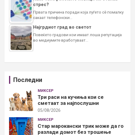
стрес?
Првата причина поради која луѓето сè помалку
сакаат телефонски…
Најгрдиот град во светот
Повеќето градови кои имаат лоша репутација
во медиумите вработуваат…
Последни
МИКСЕР
Три раси на кучиња кои се
сметаат за најпослушни
05/08/2026
МИКСЕР
Стар марокански трик може да го
разлади домот без трошење