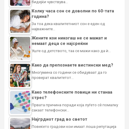
бидејќи чувствува…
Колку часа сон се доволни по 60-тата
година?
За тоа дека квалитетниот сон е еден од
најважните…
Жените кои никогаш не се мажат и
немаат деца се најсреќни
Уште од детството, таа се мажи како да ѝ…
Како да препознаете вистински мед?
Многумина со години се обидуваат да го
проверат квалитетот…
Како телефонските повици ни станаа
стрес?
Првата причина поради која луѓето сè помалку
сакаат телефонски…
Најгрдиот град во светот
Повеќето градови кои имаат лоша репутација