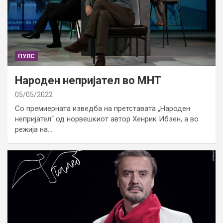
ПУЛС
Народен непријател во МНТ
05/05/2022
Со премиерната изведба на претставата „Народен
непријател“ од норвешкиот автор Хенрик Ибзен, а во
режија на…