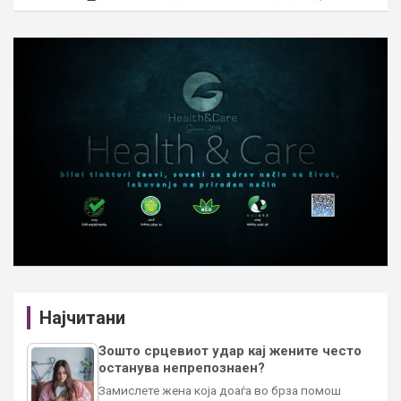
Најчитани
Зошто срцевиот удар кај жените често
останува непрепознаен?
Замислете жена која доаѓа во брза помош