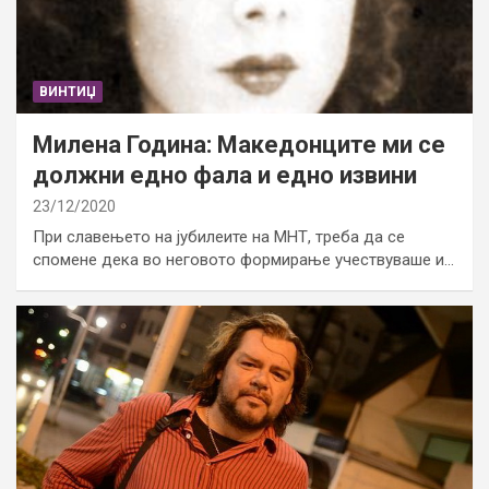
ВИНТИЏ
Милена Година: Македонците ми се
должни едно фала и едно извини
23/12/2020
При славењето на јубилеите на МНТ, треба да се
спомене дека во неговото формирање учествуваше и…