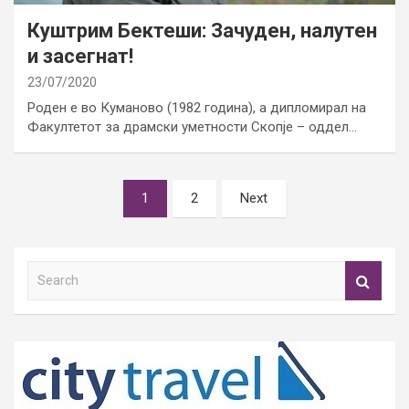
Куштрим Бектеши: Зачуден, налутен
и засегнат!
23/07/2020
Роден е во Куманово (1982 година), а дипломирал на
Факултетот за драмски уметности Скопје – оддел…
Posts
1
2
Next
pagination
S
e
a
r
c
h