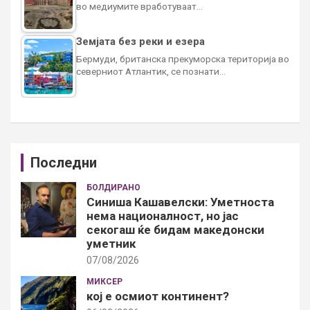
во медиумите вработуваат…
Земјата без реки и езера
Бермуди, британска прекуморска територија во
северниот Атлантик, се познати…
Последни
БОЛДИРАНО
Синиша Кашавелски: Уметноста
нема националност, но јас
секогаш ќе бидам македонски
уметник
07/08/2026
МИКСЕР
кој е осмиот континент?