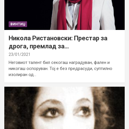
ВИНТИЏ
Никола Ристановски: Престар за
дрога, премлад за…
23/01/2021
Неговиот талент бил секогаш наградуван, фален и
никогаш оспоруван. Тој е без предрасуди, суптилно
изолиран од…