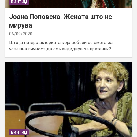
ВИНТИЏ
Јоана Поповска: Жената што не
мирува
06/09/2020
Што ја натера актерката која себеси се смета за
успешна личност да се кандидира за пратеник?…
ВИНТИЏ