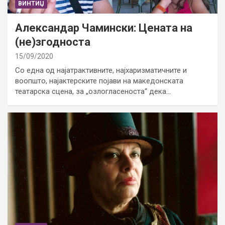
ВИНТИЏ
Александар Чамински: Цената на
(не)згодноста
15/09/2020
Со една од најатрактивните, најхаризматичните и
воопшто, најактерските појави на македонската
театарска сцена, за „озлогласеноста“ дека…