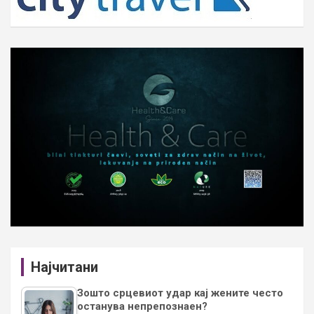
Најчитани
Зошто срцевиот удар кај жените често
останува непрепознаен?