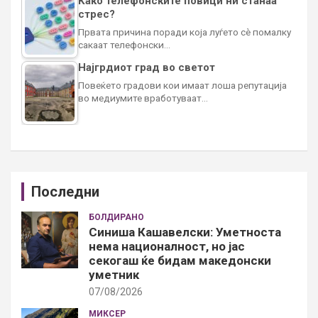
Како телефонските повици ни станаа
стрес?
Првата причина поради која луѓето сè помалку
сакаат телефонски…
Најгрдиот град во светот
Повеќето градови кои имаат лоша репутација
во медиумите вработуваат…
Последни
БОЛДИРАНО
Синиша Кашавелски: Уметноста
нема националност, но јас
секогаш ќе бидам македонски
уметник
07/08/2026
МИКСЕР