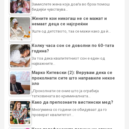
Замислете жена која доаѓа во брза помош
бидејќи чувствува…
Жените кои никогаш не се мажат и
немаат деца се најсреќни
Уште од детството, таа се мажи како да ѝ…
Колку часа сон се доволни по 60-тата
година?
За тоа дека квалитетниот сон е еден од
најважните…
Марко Китевски (2): Верувам дека се
проколнати сите што направиле некое
зло
„Проколнати се оние што ја ограбија
татковината во криминалната…
Како да препознаете вистински мед?
Многумина со години се обидуваат да го
проверат квалитетот…