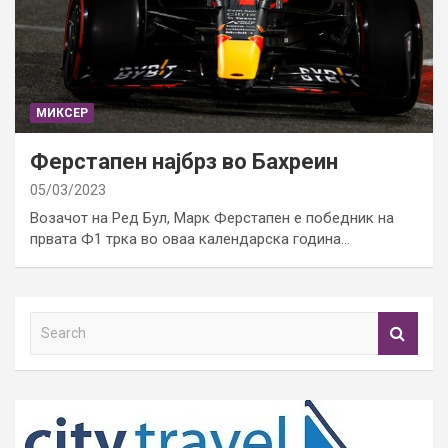
МИКСЕР
Ферстапен најбрз во Бахреин
05/03/2023
Возачот на Ред Бул, Марк Ферстапен е победник на
првата Ф1 трка во оваа календарска година…
S
e
a
r
c
h