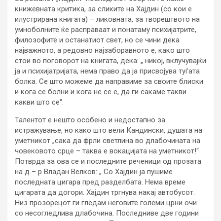
книжевната критика, за сликите на Хајдин (со кои е
илустрирана книгата) – ликовната, за творештвото на
умноболните ќе расправаат и понатаму психијатрите,
филозофите и останатиот свет, но се чини дека
најважното, а редовно најзаборавното е, како што
стои во поговорот на книгата, дека: „ никој, вклучувајќи
ја и психијатријата, нема право да ја присвојува туѓата
болка. Се што можеме да направиме за своите блиски
и кога се болни и кога не се е, да ги сакаме такви
какви што се“.
Талентот е нешто особено и недостапно за
истражување, но како што вели Кандински, душата на
уметникот „сака да фрли светлина во длабочината на
човековото срце – таква е вокацијата на уметникот!“
Потврда за ова се и последните реченици од прозата
на д – р Владан Велков: „ Со Хајдин ја пушиме
последната цигара пред разделбата. Нема време
цигарата да догори. Хајдин тргнува накај автобусот.
Низ прозорецот ги гледам неговите големи црни очи
со несогледлива длабочина. Последниве две години