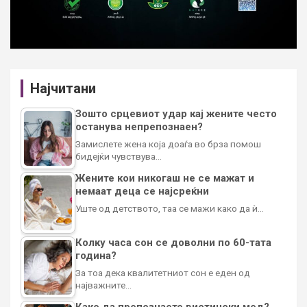
Најчитани
Зошто срцевиот удар кај жените често
останува непрепознаен?
Замислете жена која доаѓа во брза помош
бидејќи чувствува…
Жените кои никогаш не се мажат и
немаат деца се најсреќни
Уште од детството, таа се мажи како да ѝ…
Колку часа сон се доволни по 60-тата
година?
За тоа дека квалитетниот сон е еден од
најважните…
Како да препознаете вистински мед?