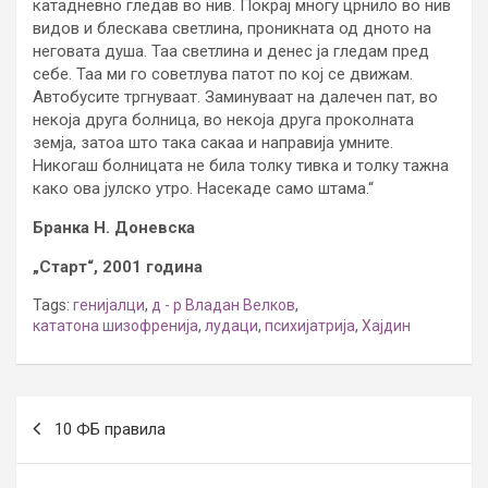
катадневно гледав во нив. Покрај многу црнило во нив
видов и блескава светлина, проникната од дното на
неговата душа. Таа светлина и денес ја гледам пред
себе. Таа ми го советлува патот по кој се движам.
Автобусите тргнуваат. Заминуваат на далечен пат, во
некоја друга болница, во некоја друга проколната
земја, затоа што така сакаа и направија умните.
Никогаш болницата не била толку тивка и толку тажна
како ова јулско утро. Насекаде само штама.“
Бранка Н. Доневска
„Старт“, 2001 година
Tags:
генијалци
,
д - р Владан Велков
,
кататона шизофренија
,
лудаци
,
психијатрија
,
Хајдин
Post
10 ФБ правила
navigation