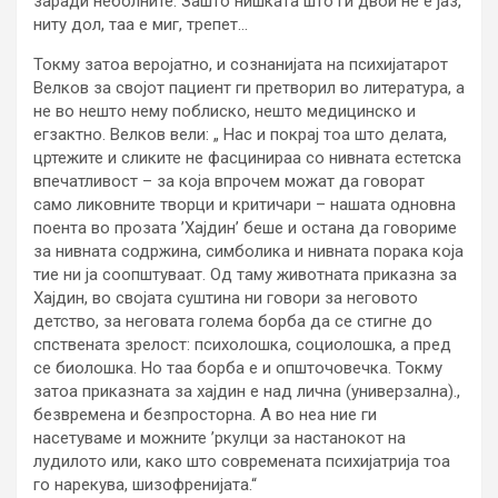
заради неболните. Зашто нишката што ги двои не е јаз,
ниту дол, таа е миг, трепет…
Токму затоа веројатно, и сознанијата на психијатарот
Велков за својот пациент ги претворил во литература, а
не во нешто нему поблиско, нешто медицинско и
егзактно. Велков вели: „ Нас и покрај тоа што делата,
цртежите и сликите не фасцинираа со нивната естетска
впечатливост – за која впрочем можат да говорат
само ликовните творци и критичари – нашата одновна
поента во прозата ’Хајдин’ беше и остана да говориме
за нивната содржина, симболика и нивната порака која
тие ни ја соопштуваат. Од таму животната приказна за
Хајдин, во својата суштина ни говори за неговото
детство, за неговата голема борба да се стигне до
спствената зрелост: психолошка, социолошка, а пред
се биолошка. Но таа борба е и општочовечка. Токму
затоа приказната за хајдин е над лична (универзална).,
безвремена и безпросторна. А во неа ние ги
насетуваме и можните ’ркулци за настанокот на
лудилото или, како што современата психијатрија тоа
го нарекува, шизофренијата.“