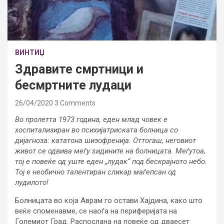
ВИНТИЏ
Здравите смртници и
бесмртните лудаци
26/04/2020
3 Comments
Во пролетта 1973 година, еден млад човек е
хоспитализиран во психијатриската болница со
дијагноза: кататона шизофренија. Оттогаш, неговиот
живот се одвива меѓу ѕидините на болницата. Меѓутоа,
тој е повеќе од уште еден „лудак“ под бескрајното небо.
Тој е необично талентиран сликар маѓепсан од
лудилото!
Болницата во која Аврам го остави Хајдина, како што
веќе споменавме, се наоѓа на периферијата на
Големиот Град. Распослана на повеќе од дваесет