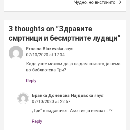
Чудно, но вистинито
3 thoughts on “
Здравите
смртници и бесмртните лудаци
”
Frosina Blazevska
says:
07/10/2020 at 17:04
Каде уште можам да ја најдам книгата, ја нема
во библиотека Три?
Reply
Бранка Доневска Најдовска
says:
07/10/2020 at 22:57
„Три“ е издавачот. Ако тие ја немаат… !?
Reply