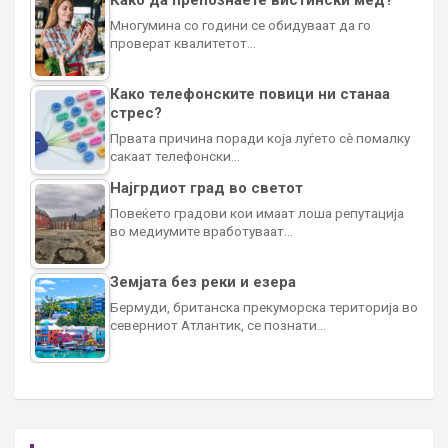
Многумина со години се обидуваат да го
проверат квалитетот…
Како телефонските повици ни станаа
стрес?
Првата причина поради која луѓето сè помалку
сакаат телефонски…
Најгрдиот град во светот
Повеќето градови кои имаат лоша репутација
во медиумите вработуваат…
Земјата без реки и езера
Бермуди, британска прекуморска територија во
северниот Атлантик, се познати…