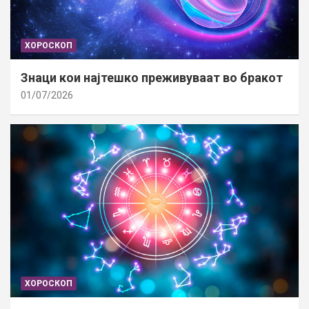
ХОРОСКОП
Знаци кои најтешко преживуваат во бракот
01/07/2026
ХОРОСКОП