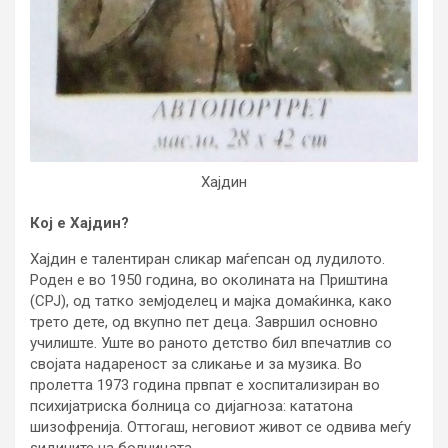
Хајдин
Кој е Хајдин?
Хајдин е талентиран сликар маѓепсан од лудилото.
Роден е во 1950 година, во околината на Приштина
(СРЈ), од татко земјоделец и мајка домаќинка, како
трето дете, од вкупно пет деца. Завршил основно
училиште. Уште во раното детство бил впечатлив со
својата надареност за сликање и за музика. Во
пролетта 1973 година првпат е хоспитализиран во
психијатриска болница со дијагноза: кататона
шизофренија. Оттогаш, неговиот живот се одвива меѓу