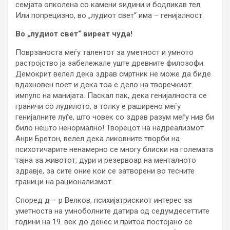
семјата опколена со камени ѕидини и бодликав тел.
Или попрецизно, во „лудиот свет“ има – генијалност.
Во „лудиот свет“ виреат чуда!
Поврзаноста меѓу талентот за уметност и умното
растројство ја забележале уште древните филозофи.
Демокрит велел дека здрав смртник не може да биде
вдахновен поет и дека тоа е дело на творечкиот
импулс на манијата. Паскал пак, дека генијалноста се
граничи со лудилото, а толку е раширено меѓу
генијалните луѓе, што човек со здрав разум меѓу нив би
било нешто ненормално! Творецот на надреализмот
Анри Бретон, велел дека ликовните творби на
психотичарите ненамерно се многу блиски на големата
тајна за животот, дури и резервоар на менталното
здравје, за сите оние кои се затворени во тесните
граници на рационализмот.
Според д – р Велков, психијатрискиот интерес за
уметноста на умноболните датира од седумдесеттите
години на 19. век до денес и притоа постојано се