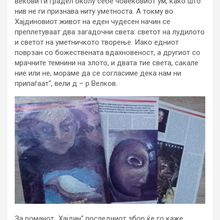
векови ги градел околу себе човековиот ум, како што
нив не ги признава ниту уметноста. А токму во
Хајдиновиот живот на еден чудесен начин се
преплетуваат два загадочни света: светот на лудилото
и светот на уметничкото творење. Иако едниот
поврзан со божествената вдахновеност, а другиот со
мрачните темнини на злото, и двата тие света, сакале
ние или не, мораме да се согласиме дека нам ни
припаѓаат“, вели д – р Велков.
За романот „Хајдин“ последниот збор ќе го каже