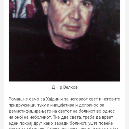
Д – р Велков
Роман, не само за Хајдин и за неговиот свет и неговите
придружници, туку и иницијатива и допринос за
демистифицирањето на светот на болниот во однос
на оној на неболниот. Тие два света, треба да врват
еден покрај друг како заради болниот, уште повеќе