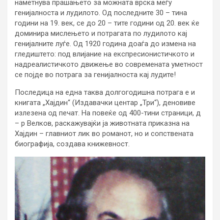
наметнува прашањето за можната врска меѓу
генијалноста и лудилото. Од последните 30 – тина
години на 19. век, се до 20 – тите години од 20. век ќе
доминира мислењето и потрагата по лудилото кај
генијалните луѓе. Од 1920 година доаѓа до измена на
гледиштето: под влијание на експресионистичкото и
надреалистичкото движење во современата уметност
се појде во потрага за генијалноста кај лудите!
Последица на една таква долгогодишна потрага е и
книгата „Хајдин“ (Издавачки центар „Три“), деновиве
излезена од печат. На повеќе од 400-тини страници, д
– р Велков, раскажувајќи ја животната приказна на
Хајдин – главниот лик во романот, но и сопствената
биографија, создава книжевност.