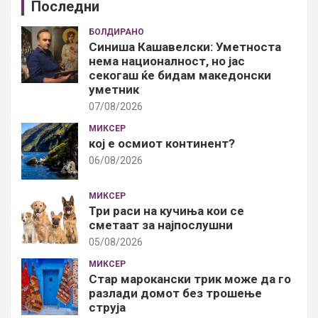
Последни
БОЛДИРАНО
Синиша Кашавелски: Уметноста
нема националност, но јас
секогаш ќе бидам македонски
уметник
07/08/2026
МИКСЕР
кој е осмиот континент?
06/08/2026
МИКСЕР
Три раси на кучиња кои се
сметаат за најпослушни
05/08/2026
МИКСЕР
Стар марокански трик може да го
разлади домот без трошење
струја