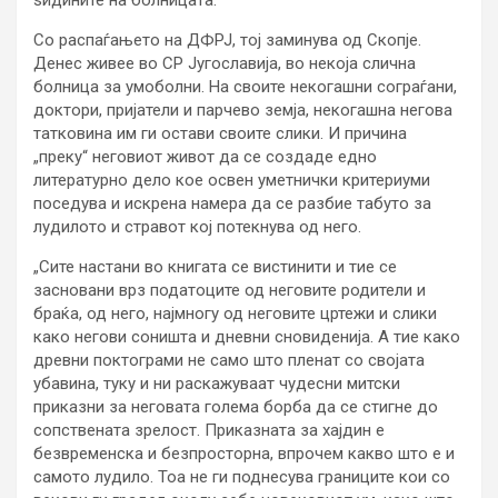
ѕидините на болницата.
Со распаѓањето на ДФРЈ, тој заминува од Скопје.
Денес живее во СР Југославија, во некоја слична
болница за умоболни. На своите некогашни сограѓани,
доктори, пријатели и парчево земја, некогашна негова
татковина им ги остави своите слики. И причина
„преку“ неговиот живот да се создаде едно
литературно дело кое освен уметнички критериуми
поседува и искрена намера да се разбие табуто за
лудилото и стравот кој потекнува од него.
„Сите настани во книгата се вистинити и тие се
засновани врз податоците од неговите родители и
браќа, од него, најмногу од неговите цртежи и слики
како негови соништа и дневни сновиденија. А тие како
древни поктограми не само што пленат со својата
убавина, туку и ни раскажуваат чудесни митски
приказни за неговата голема борба да се стигне до
сопствената зрелост. Приказната за хајдин е
безвременска и безпросторна, впрочем какво што е и
самото лудило. Тоа не ги поднесува границите кои со