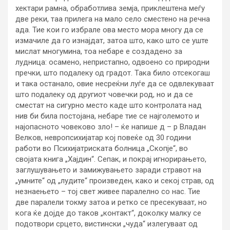
хектари рамна, обработлива земја, приклештена меѓу
две реки, таа прилега на мало село сместено на речна
ада. Тие кои го избрале ова место мора многу да се
измачиле да го изнајдат, затоа што, како што се уште
мислат многумина, тоа небаре е создадено за
лудница: осамено, непристапно, одвоено со природни
пречки, што подалеку од градот. Така било отсекогаш
и така останало, овие несреќни луѓе да се одвлекуваат
што подалеку од другиот човечки род, но и да се
сместат на сигурно место каде што контролата над
нив би била постојана, небаре тие се најголемото и
најопасното човеково зло! – ќе напише д – р Владан
Велков, невропсихијатар кој повеќе од 30 години
работи во Психијатриската болница „Скопје“, во
својата книга „Хајдин“. Сепак, и покрај игнорирањето,
заглушувањето и замижувањето заради стравот на
„умните“ од „лудите“ произведен, како и секој страв, од
незнаењето – тој свет живее паралелно со нас. Тие
две паралели токму затоа и ретко се пресекуваат, но
кога ќе дојде до таков „контакт“, доколку малку се
подотвори срцето, вистински „чуда“ излегуваат од