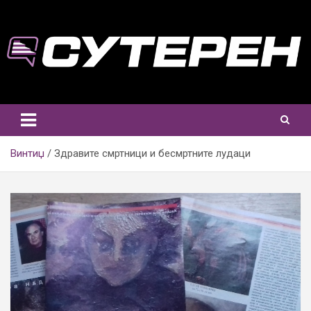
Skip
to
content
Винтиџ
Здравите смртници и бесмртните лудаци