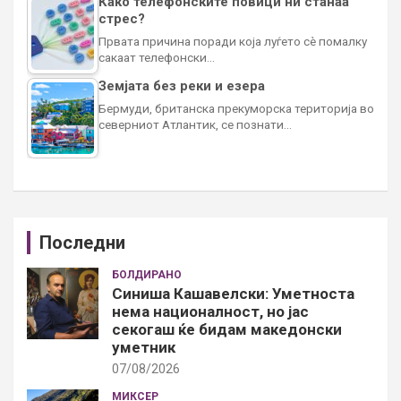
Како телефонските повици ни станаа
стрес?
Првата причина поради која луѓето сè помалку
сакаат телефонски…
Земјата без реки и езера
Бермуди, британска прекуморска територија во
северниот Атлантик, се познати…
Последни
БОЛДИРАНО
Синиша Кашавелски: Уметноста
нема националност, но јас
секогаш ќе бидам македонски
уметник
07/08/2026
МИКСЕР