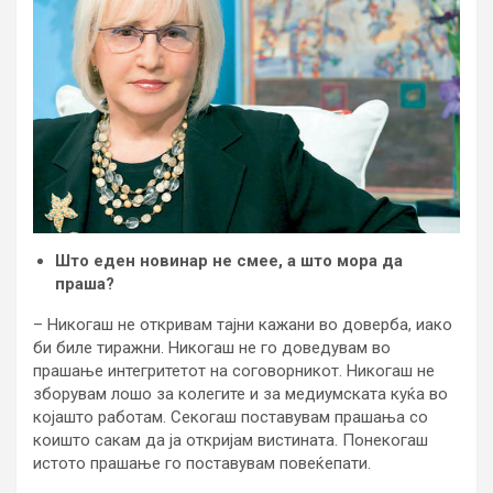
Што еден новинар не смее, а што мора да
праша?
– Никогаш не откривам тајни кажани во доверба, иако
би биле тиражни. Никогаш не го доведувам во
прашање интегритетот на соговорникот. Никогаш не
зборувам лошо за колегите и за медиумската куќа во
којашто работам. Секогаш поставувам прашања со
коишто сакам да ја откријам вистината. Понекогаш
истото прашање го поставувам повеќепати.