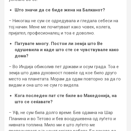
Што значи да се биде жена на Балканот?
– Никогаш не сум се одредувала и гледала себеси на
тој начин. Мене ме почитуваат како човек, колега,
пријател, професионалец и тоа е доволно.
Патувате многу. Постои ли земја што Ве
одушевила и каде што сте се чувствувале како
дома?
– Во Индија обиколив пет држави и осум града. Тоа е
земја што дава духовност повеќе од кое било друго
место на планетата. Морам да одам повторно за да го
видам и она што не сум го видела.
Кога последен пат сте биле во Македонија, на
што се сеќавате?
– Уф, не сум била долго време. Бев одамна на Шар
Планина и во Тетово и бев воодушевена од луѓето и
нивната топлина. Мило ми е што луѓето ме