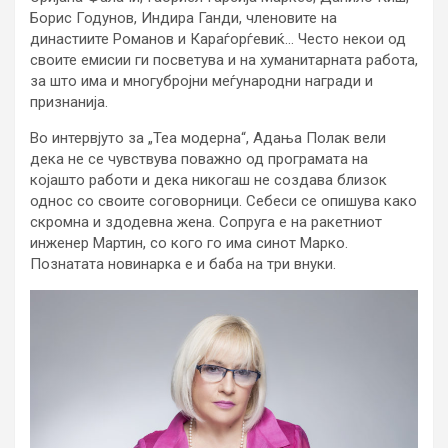
Борис Годунов, Индира Ганди, членовите на
династиите Романов и Караѓорѓевиќ… Често некои од
своите емисии ги посветува и на хуманитарната работа,
за што има и многубројни меѓународни награди и
признанија.
Во интервјуто за „Теа модерна“, Адања Полак вели
дека не се чувствува поважно од програмата на
којашто работи и дека никогаш не создава близок
однос со своите соговорници. Себеси се опишува како
скромна и здодевна жена. Сопруга е на ракетниот
инженер Мартин, со кого го има синот Марко.
Познатата новинарка е и баба на три внуки.