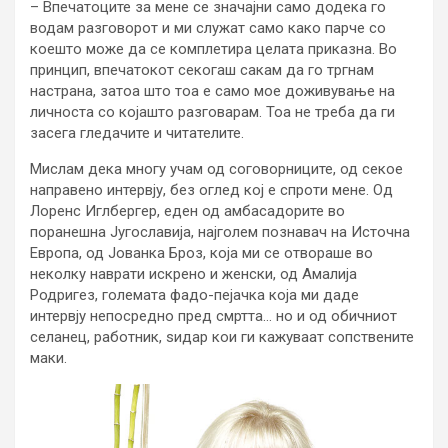
– Впечатоците за мене се значајни само додека го
водам разговорот и ми служат само како парче со
коешто може да се комплетира целата приказна. Во
принцип, впечатокот секогаш сакам да го тргнам
настрана, затоа што тоа е само мое доживување на
личноста со којашто разговарам. Тоа не треба да ги
засега гледачите и читателите.
Мислам дека многу учам од соговорниците, од секое
направено интервју, без оглед кој е спроти мене. Од
Лоренс Иглбергер, еден од амбасадорите во
поранешна Југославија, најголем познавач на Источна
Европа, од Јованка Броз, која ми се отвораше во
неколку наврати искрено и женски, од Амалија
Родригез, големата фадо-пејачка која ми даде
интервју непосредно пред смртта… но и од обичниот
селанец, работник, ѕидар кои ги кажуваат сопствените
маки.