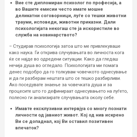
Вие сте дипломиран психолог по професија, а
во Вашите емисии често имате мошне
деликатни соговорници, луѓе со тешки животни
трауми, исповеди, животни приказни. Дали
психологијата некогаш сте ја искористиле во
служба на новинарството?
– Студирав психологија затоа што ме привлекуваше
како наука. Ги открива случувањата во личноста кога
ќе се најде во одредени ситуации. Како да гледаш
нечија душа во огледало. Психологијата ми помага
денес подобро да го толкувам човечкото однесување
и да ги разберам нештата што се тешко разбирливи.
Ако поседувате знаење за човечката душа и за
процесите што го дефинираат однесувањето на луѓето,
полесно ги анализирате случувањата околу себе.
Имавте ексклузивни интервјуа со многу познати
личности од јавниот живот. Кој од нив искрено
Ви се допаднал, кој Ви оставил позитивен
впечаток?