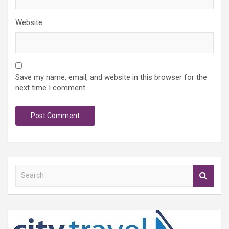
Website
Save my name, email, and website in this browser for the
next time I comment.
S
e
a
r
c
h