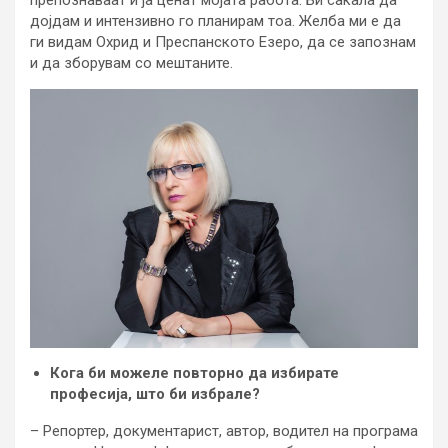
препознаваат и ја ценат мојата работа. Би сакала да
дојдам и интензивно го планирам тоа. Желба ми е да
ги видам Охрид и Преспанското Езеро, да се запознам
и да зборувам со мештаните.
Кога би можеле повторно да избирате
професија, што би избрале?
– Репортер, документарист, автор, водител на програма