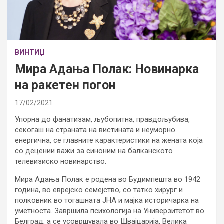
ВИНТИЏ
Мира Адања Полак: Новинарка
на ракетен погон
17/02/2021
Упорна до фанатизам, љубопитна, правдољубива,
секогаш на страната на вистината и неуморно
енергична, се главните карактеристики на жената која
со децении важи за синоним на балканското
телевизиско новинарство.
Мира Адања Полак е родена во Будимпешта во 1942
година, во еврејско семејство, со татко хирург и
полковник во тогашната ЈНА и мајка историчарка на
уметноста. Завршила психологија на Универзитетот во
Белград, а се усовршувала во Швајцарија, Велика