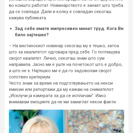
во коишто работат. Новинарството е занает што треба
да се совлада. Дали и колку е совладан секогаш
кажува публиката.
Зад себе имате импресивен минат труд. Кога Ви
било најтешко?
– На вистинскиот новинар секогаш му е тешко, затоа
што за квалитетот одговара пред себе. Го потпишува
својот квалитет. Лично, секогаш знам што сум
направила. Јасно ми е уште на почетокот што е добро,
а што не е. Најтешко ми е да го задоволам својот
сопствен критериум.
Често знам за време на подготвувањето на некои
емисии или репортажи да му кажам на снимателот:
„Исклучи ја камерата за да се исплачам“. Иако
внимавам емоциите да не ми замаглат некои факти.