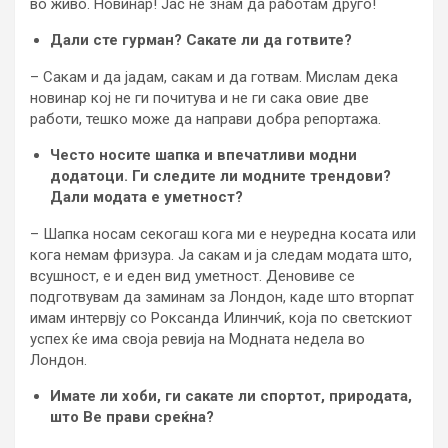
во живо. Новинар! Јас не знам да работам друго!
Дали сте гурман? Сакате ли да готвите?
– Сакам и да јадам, сакам и да готвам. Мислам дека
новинар кој не ги почитува и не ги сака овие две
работи, тешко може да направи добра репортажа.
Често носите шапка и впечатливи модни
додатоци. Ги следите ли модните трендови?
Дали модата е уметност?
– Шапка носам секогаш кога ми е неуредна косата или
кога немам фризура. Ја сакам и ја следам модата што,
всушност, е и еден вид уметност. Деновиве се
подготвувам да заминам за Лондон, каде што вторпат
имам интервју со Роксанда Илинчиќ, која по светскиот
успех ќе има своја ревија на Модната недела во
Лондон.
Имате ли хоби, ги сакате ли спортот, природата,
што Ве прави среќна?