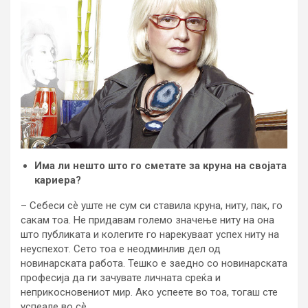
Има ли нешто што го сметате за круна на својата
кариера?
– Себеси сѐ уште не сум си ставила круна, ниту, пак, го
сакам тоа. Не придавам големо значење ниту на она
што публиката и колегите го нарекуваат успех ниту на
неуспехот. Сето тоа е неодминлив дел од
новинарската работа. Тешко е заедно со новинарската
професија да ги зачувате личната среќа и
неприкосновениот мир. Ако успеете во тоа, тогаш сте
успеале во сѐ.