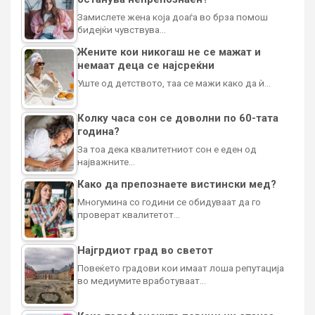
Замислете жена која доаѓа во брза помош
бидејќи чувствува…
Жените кои никогаш не се мажат и
немаат деца се најсреќни
Уште од детството, таа се мажи како да ѝ…
Колку часа сон се доволни по 60-тата
година?
За тоа дека квалитетниот сон е еден од
најважните…
Како да препознаете вистински мед?
Многумина со години се обидуваат да го
проверат квалитетот…
Најгрдиот град во светот
Повеќето градови кои имаат лоша репутација
во медиумите вработуваат…