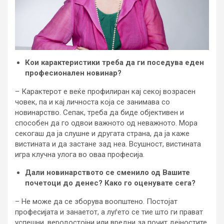
Кои карактеристики треба да ги поседува еден
професионален новинар?
– Карактерот е веќе профилиран кај секој возрасен
човек, па и кај личноста која се занимава со
новинарство. Сепак, треба да биде објективен и
способен да го одвои важното од неважното. Мора
секогаш да ја слушне и другата страна, да ја каже
вистината и да застане зад неа. Всушност, вистината
игра клучна улога во оваа професија.
Дали новинарството се сменило од Вашите
почетоци до денес? Како го оценувате сега?
– Не може да се зборува воопштено. Постојат
професијата и занаетот, а луѓето се тие што ги прават
успешни, веродостојни или вредни за почит дејностите