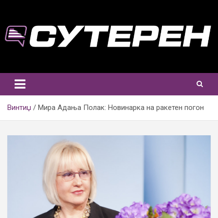
Skip
to
content
Винтиџ
Мира Адања Полак: Новинарка на ракетен погон