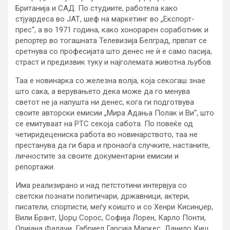
Британија и САД. По студиите, работела како
стјуардеса во ЈАТ, шеф на маркетинг во „Експорт-
прес“, а во 1971 година, како хонорарен соработник и
репортер во тогашната Телевизија Белград, првпат се
сретнува со професијата што денес не ѝ е само пасија,
страст и предизвик туку и најголемата животна љубов.
Таа е новинарка со железна волја, која секогаш знае
што сака, а верувањето дека може да го менува
светот не ја напушта ни денес, кога ги подготвува
своите авторски емисии „Мира Адања Полак и Ви“, што
се емитуваат на РТС секоја сабота. По повеќе од
четиридецениска работа во новинарството, таа не
престанува да ги бара и пронаоѓа случките, настаните,
личностите за своите документарни емисии и
репортажи.
Има реализирано и над петстотини интервјуа со
светски познати политичари, државници, актери,
писатели, спортисти, меѓу коишто и со Хенри Кисинџер,
Вили Брант, Џорџ Сорос, Софија Лорен, Карло Понти,
Оријана Фалачи, Габриел Гарсија Маркес, Данило Киш,