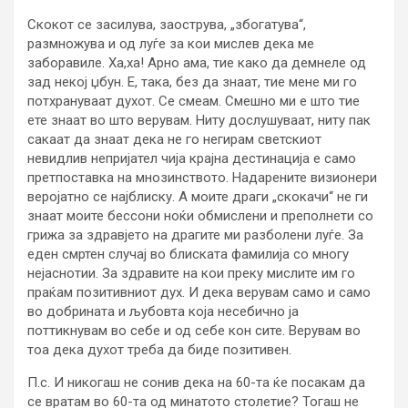
Скокот се засилува, заострува, „збогатува“,
размножува и од луѓе за кои мислев дека ме
заборавиле. Ха,ха! Арно ама, тие како да демнеле од
зад некој џбун. Е, така, без да знаат, тие мене ми го
потхрануваат духот. Се смеам. Смешно ми е што тие
ете знаат во што верувам. Ниту дослушуваат, ниту пак
сакаат да знаат дека не го негирам светскиот
невидлив непријател чија крајна дестинација е само
претпоставка на мнозинството. Надарените визионери
веројатно се најблиску. А моите драги „скокачи“ не ги
знаат моите бессони ноќи обмислени и преполнети со
грижа за здравјето на драгите ми разболени луѓе. За
еден смртен случај во блиската фамилија со многу
нејаснотии. За здравите на кои преку мислите им го
праќам позитивниот дух. И дека верувам само и само
во добрината и љубовта која несебично ја
поттикнувам во себе и од себе кон сите. Верувам во
тоа дека духот треба да биде позитивен.
П.с. И никогаш не сонив дека на 60-та ќе посакам да
се вратам во 60-та од минатото столетие? Тогаш не