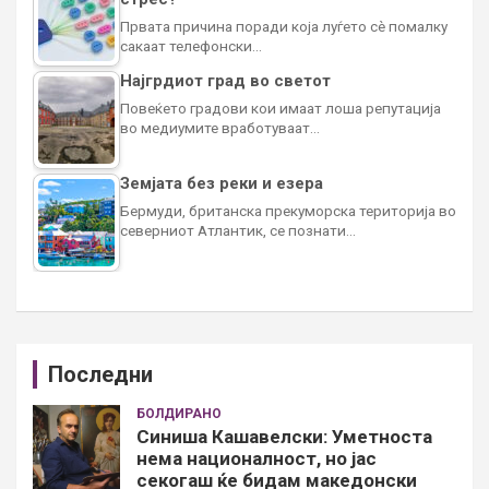
Првата причина поради која луѓето сè помалку
сакаат телефонски…
Најгрдиот град во светот
Повеќето градови кои имаат лоша репутација
во медиумите вработуваат…
Земјата без реки и езера
Бермуди, британска прекуморска територија во
северниот Атлантик, се познати…
Последни
БОЛДИРАНО
Синиша Кашавелски: Уметноста
нема националност, но јас
секогаш ќе бидам македонски