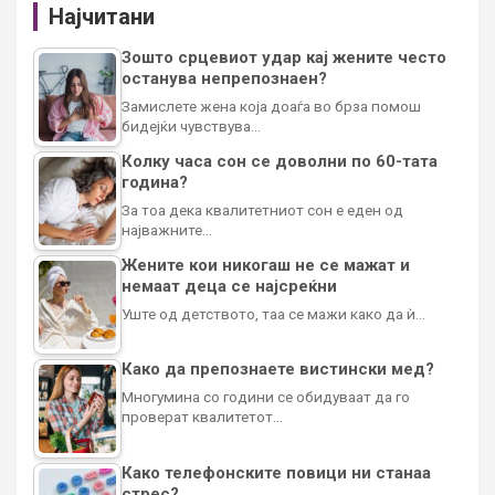
Најчитани
Зошто срцевиот удар кај жените често
останува непрепознаен?
Замислете жена која доаѓа во брза помош
бидејќи чувствува…
Колку часа сон се доволни по 60-тата
година?
За тоа дека квалитетниот сон е еден од
најважните…
Жените кои никогаш не се мажат и
немаат деца се најсреќни
Уште од детството, таа се мажи како да ѝ…
Како да препознаете вистински мед?
Многумина со години се обидуваат да го
проверат квалитетот…
Како телефонските повици ни станаа
стрес?