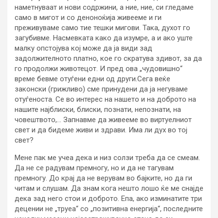
наметнуваат и нови содржини, а ние, ние, си гледаме
само в мигот и со деноноќија живееме и ги
преживуваме само тие тешки мигови. Така, духот го
загубивме. Насмевката како да изумре, а и ако уште
малку опстојува кој може да ја види зад
задолжителното платно, кое го скратува здивот, за да
го продолжи животецот. И пред ова „чудовишно“
време бевме отуѓени едни од други.Сега веќе
законски (грижливо) сме принудени да ја негуваме
отуѓеноста. Се во интерес на нашето и на доброто на
нашите најблиски, блиски, познати, непознати, на
човештвото,… Запнавме да живееме во виртуелниот
свет и да бидеме живи и здрави. Има ли дух во тој
свет?
Мене пак ме учеа дека и низ солзи треба да се смеам.
Да не се радувам премногу, но и да не тагувам
премногу. До крај да не верувам во бајките, но да ги
читам и слушам. Да знам кога нешто лошо ќе ме снајде
дека зад него стои и доброто. Епа, ако изминатите три
децении не „труеа“ со „позитивна енергија“, последните