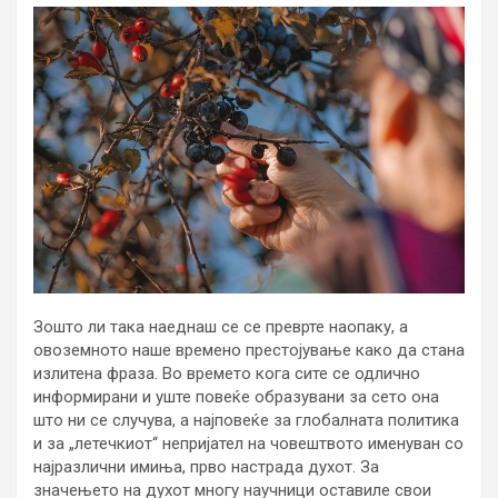
Зошто ли така наеднаш се се преврте наопаку, а
овоземното наше времено престојување како да стана
излитена фраза. Во времето кога сите се одлично
информирани и уште повеќе образувани за сето она
што ни се случува, а најповеќе за глобалната политика
и за „летечкиот“ непријател на човештвото именуван со
најразлични имиња, прво настрада духот. За
значењето на духот многу научници оставиле свои