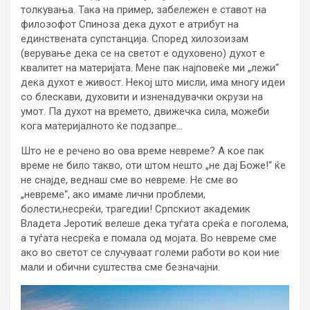
толкувања. Така на пример, забележен е ставот на
филозофот Спиноза дека духот е атрибут на
единствената супстанција. Според хилозоизам
(верување дека се на светот е одуховено) духот е
квалитет на материјата. Мене пак најповеќе ми „лежи“
дека духот е живост. Некој што мисли, има многу идеи
со блескави, духовити и изненадувачки окрузи на
умот. Па духот на времето, движечка сила, можеби
кога материјалното ќе подзапре…
Што не е речено во ова време невреме? А кое пак
време не било такво, оти штом нешто „не дај Боже!“ ќе
не снајде, веднаш сме во невреме. Не сме во
„невреме“, ако имаме лични проблеми,
болести,несреќи, трагедии! Српскиот академик
Владета Јеротиќ велеше дека туѓата среќа е поголема,
а туѓата несреќа е помала од мојата. Во невреме сме
ако во светот се случуваат големи работи во кои ние
мали и обични суштества сме безначајни.