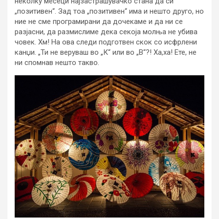
неколку месеци најзастрашувачко стана да си
„позитивен“. Зад тоа „позитивен“ има и нешто друго, но
ние не сме програмирани да дочекаме и да ни се
разјасни, да размислиме дека секоја молња не убива
човек. Хм! На ова следи подготвен скок со исфрлени
канџи. „Ти не веруваш во „К“ или во „В“?! Ха,ха! Ете, не
ни спомнав нешто такво.