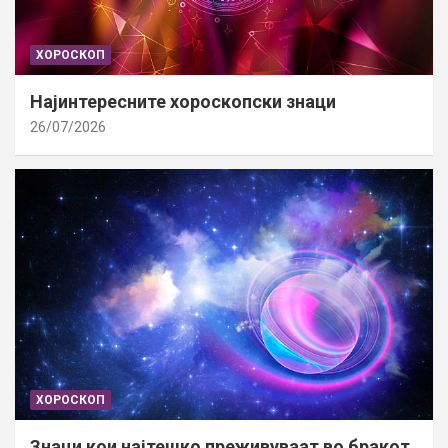
ХОРОСКОП
Најинтересните хороскопски знаци
26/07/2026
ХОРОСКОП
Знаци кои најтешко преживуваат во бракот