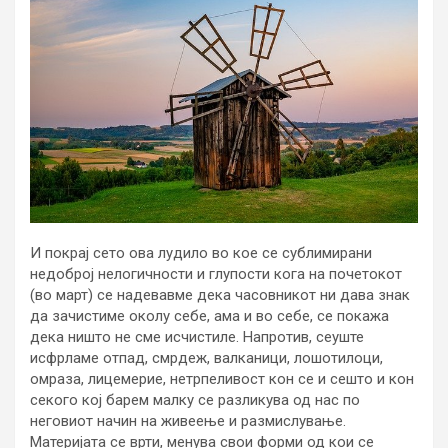
И покрај сето ова лудило во кое се сублимирани
недоброј нелогичности и глупости кога на почетокот
(во март) се надевавме дека часовникот ни дава знак
да зачистиме околу себе, ама и во себе, се покажа
дека ништо не сме исчистиле. Напротив, сеуште
исфрламе отпад, смрдеж, валканици, лошотилоци,
омраза, лицемерие, нетрпеливост кон се и сешто и кон
секого кој барем малку се разликува од нас по
неговиот начин на живеење и размислување.
Материјата се врти, менува свои форми од кои се