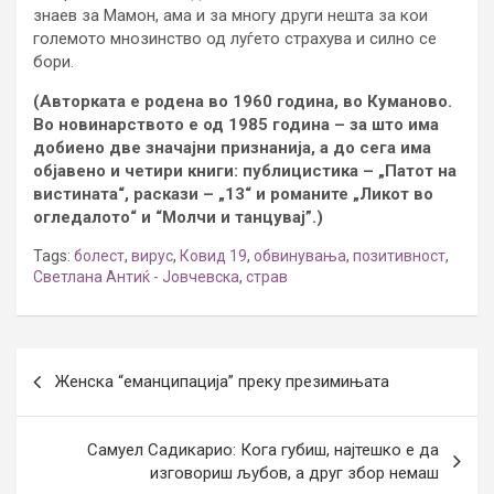
знаев за Мамон, ама и за многу други нешта за кои
големото мнозинство од луѓето страхува и силно се
бори.
(Авторката е родена во 1960 година, во Куманово.
Во новинарството е од 1985 година – за што има
добиено две значајни признанија, а до сега има
објавено и четири книги: публицистика – „Патот на
вистината“, раскази – „13“ и романите „Ликот во
огледалото“ и “Молчи и танцувај”.)
Tags:
болест
,
вирус
,
Ковид 19
,
обвинувања
,
позитивност
,
Светлана Антиќ - Јовчевска
,
страв
Post
Женска “еманципација” преку презимињата
navigation
Самуел Садикарио: Кога губиш, најтешко е да
изговориш љубов, а друг збор немаш