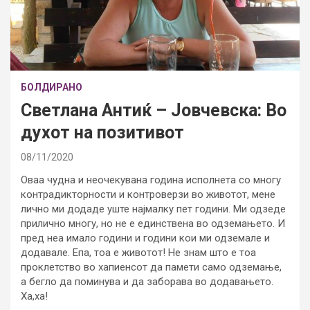
БОЛДИРАНО
Светлана Антиќ – Јовчевска: Во
духот на позитивот
08/11/2020
Оваа чудна и неочекувана година исполнета со многу
контрадикторности и контроверзи во животот, мене
лично ми додаде уште најмалку пет години. Ми одзеде
прилично многу, но не е единствена во одземањето. И
пред неа имало години и години кои ми одземале и
додавале. Епа, тоа е животот! Не знам што е тоа
проклетство во хапиенсот да памети само одземање,
а бегло да поминува и да заборава во додавањето.
Ха,ха!