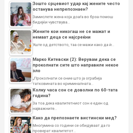
Зошто срцевиот удар кај жените често
останува непрепознаен?
Замислете жена која доаѓа во брза помош
бидејќи чувствува…
Жените кои никогаш не се мажат и
немаат деца се најсреќни
Уште од детството, таа се мажи како да ѝ…
Марко Китевски (2): Верувам дека се
проколнати сите што направиле некое
зло
„Проколнати се оние што ја ограбија
татковината во криминалната…
Колку часа сон се доволни по 60-тата
година?
За тоа дека квалитетниот сон е еден од
најважните…
Како да препознаете вистински мед?
Многумина со години се обидуваат да го
проверат квалитетот…