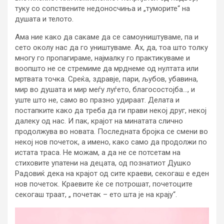
туку со сопствените недоносчиња и „туморите“ на
душата и телото.
Ама ние како да сакаме да се самоуништуваме, па и
сето околу нас да го уништуваме. Ах, да, тоа што толку
многу го пропагираме, најмалку го практикуваме и
воопшто не се стремиме да мрднеме од нултата или
мртвата точка. Среќа, здравје, пари, љубов, убавина,
мир во душата и мир меѓу луѓето, благосостојба…, и
уште што не, само во празно удираат. Делата и
постапките како да треба да ги прави некој друг, некој
далеку од нас. И пак, крајот на минатата слично
продолжува во новата. Последната бројка се смени во
некој нов почеток, а имено, како само да продолжи по
истата траса. Не можам, а да не се потсетам на
стиховите упатени на децата, од познатиот Душко
Радовиќ дека на крајот од сите краеви, секогаш е еден
нов почеток. Краевите ќе се потрошат, почетоците
секогаш траат, „ почетак – ето шта је на крају“.