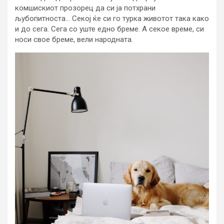
комшискиот прозорец да си ја потхрани
љубопитноста… Секој ќе си го турка животот така како
и до сега. Сега со уште едно бреме. А секое време, си
носи свое бреме, вели народната.