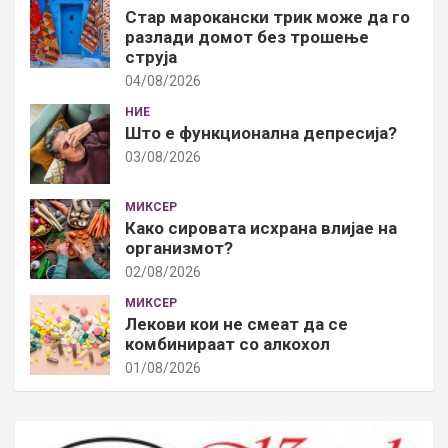
Стар марокански трик може да го
разлади домот без трошење
струја
04/08/2026
НИЕ
Што е функционална депресија?
03/08/2026
МИКСЕР
Како сировата исхрана влијае на
организмот?
02/08/2026
МИКСЕР
Лекови кои не смеат да се
комбинираат со алкохол
01/08/2026