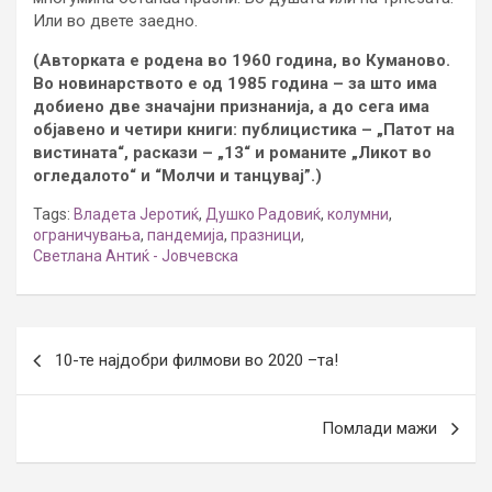
Или во двете заедно.
(Авторката е родена во 1960 година, во Куманово.
Во новинарството е од 1985 година – за што има
добиено две значајни признанија, а до сега има
објавено и четири книги: публицистика – „Патот на
вистината“, раскази – „13“ и романите „Ликот во
огледалото“ и “Молчи и танцувај”.)
Tags:
Владета Јеротиќ
,
Душко Радовиќ
,
колумни
,
ограничувања
,
пандемија
,
празници
,
Светлана Антиќ - Јовчевска
Post
10-те најдобри филмови во 2020 –та!
navigation
Помлади мажи