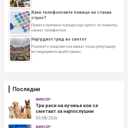
Како телефонските повици ни станаа
стрес?
Првата причина поради која луѓето сè помалку
сакаат телефонски…
Најгрдиот град во светот
Повеќето градови кои имаат лоша репутација
во медиумите вработуваат…
Последни
МИКСЕР
Три раси на кучиња кои се
сметаат за најпослушни
05/08/2026
МИКСЕР