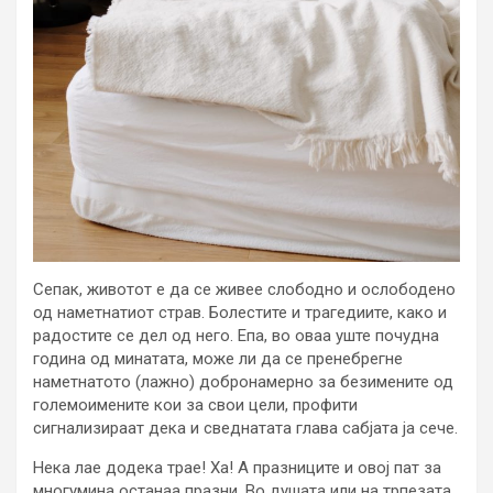
Сепак, животот е да се живее слободно и ослободено
од наметнатиот страв. Болестите и трагедиите, како и
радостите се дел од него. Епа, во оваа уште почудна
година од минатата, може ли да се пренебрегне
наметнатото (лажно) добронамерно за безимените од
големоимените кои за свои цели, профити
сигнализираат дека и сведнатата глава сабјата ја сече.
Нека лае додека трае! Ха! А празниците и овој пат за
многумина останаа празни. Во душата или на трпезата.