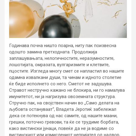
Годинава почна ништо поарна, ниту пак поизвесна
одошто замина претходната. Продолжија
заплашувањата, нелогичностите, неразумностите,
лошотијата, омразата, вулгаризмите и клетвите,
пцостите. Изгледа многу смет се напластил во нашите
одамна извалкани души, та чинам и идното столетие
ќе биде исполнето со него. Сметот не задушува.
Стравот нестручно кажано не блокира, ни го намалува
имунитетот, ни ја нагризува овоземната структура.
Стручно пак, на својствен начин во „Само делата на
љубовта остануваат“, Владета Јеротиќ забележал
дека се потекнува од нас самите, од нашите маани,
грешки, поточно гревови, та ќе се трудиме борбата,
како вистински јунаци, повеќе да не ја водиме со
вистинскиот или измислениот непријател од надвор,