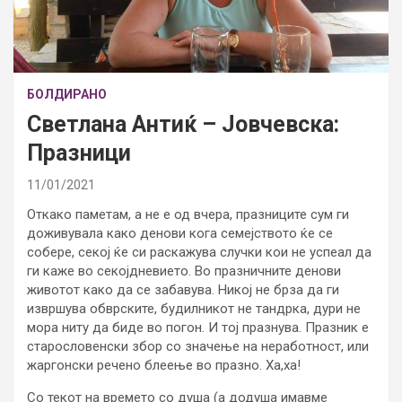
БОЛДИРАНО
Светлана Антиќ – Јовчевска:
Празници
11/01/2021
Откако паметам, а не е од вчера, празниците сум ги
доживувала како денови кога семејството ќе се
собере, секој ќе си раскажува случки кои не успеал да
ги каже во секојдневието. Во празничните денови
животот како да се забавува. Никој не брза да ги
извршува обврските, будилникот не тандрка, дури не
мора ниту да биде во погон. И тој празнува. Празник е
старословенски збор со значење на неработност, или
жаргонски речено блеење во празно. Ха,ха!
Со текот на времето со душа (а додуша имавме