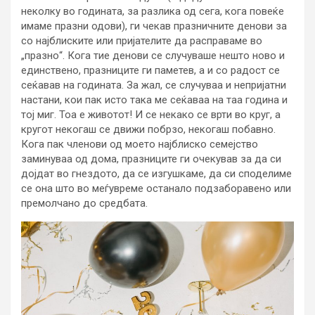
неколку во годината, за разлика од сега, кога повеќе
имаме празни одови), ги чекав празничните денови за
со најблиските или пријателите да расправаме во
„празно“. Кога тие денови се случуваше нешто ново и
единствено, празниците ги паметев, а и со радост се
сеќавав на годината. За жал, се случуваа и непријатни
настани, кои пак исто така ме сеќаваа на таа година и
тој миг. Тоа е животот! И се некако се врти во круг, а
кругот некогаш се движи побрзо, некогаш побавно.
Кога пак членови од моето најблиско семејство
заминуваа од дома, празниците ги очекував за да си
дојдат во гнездото, да се изгушкаме, да си споделиме
се она што во меѓувреме останало подзаборавено или
премолчано до средбата.