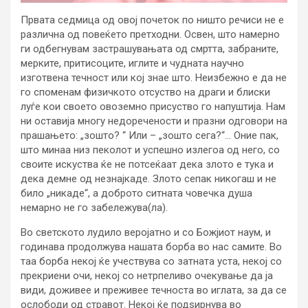
Првата седмица од овој почеток по ништо речиси не е
различна од повеќето претходни. Освен, што намерно
ги одбегнувам застрашувањата од смртта, забраните,
мерките, притисоците, иглите и чудната научно
изготвена течност или кој знае што. Неизбежно е да не
го споменам физичкото отсуство на драги и блиски
луѓе кои своето овоземно присуство го напуштија. Нам
ни оставија многу недоречености и празни одговори на
прашањето: „зошто? “ Или – „зошто сега?“… Оние пак,
што минаа низ пеколот и успешно излегоа од него, со
своите искуства ќе не потсеќаат дека злото е тука и
дека демне од незнајкаде. Злото сепак никогаш и не
било „никаде“, а доброто ситната човечка душа
немарно не го забележува(ла).
Во светското лудило веројатно и со Божјиот наум, и
годинава продолжува нашата борба во нас самите. Во
таа борба некој ќе учествува со затната уста, некој со
прекриени очи, некој со нетрпеливо очекување да ја
види, доживее и преживее течноста во иглата, за да се
ослободи од стравот. Некој ќе подѕирнува во