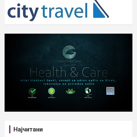
c
h
Најчитани