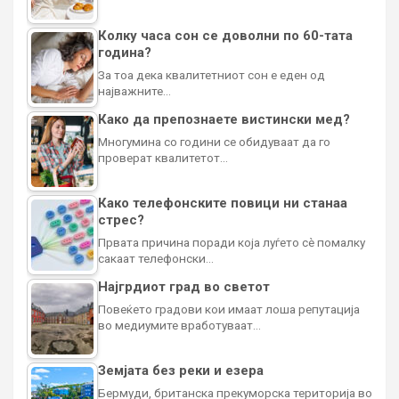
Колку часа сон се доволни по 60-тата
година?
За тоа дека квалитетниот сон е еден од
најважните…
Како да препознаете вистински мед?
Многумина со години се обидуваат да го
проверат квалитетот…
Како телефонските повици ни станаа
стрес?
Првата причина поради која луѓето сè помалку
сакаат телефонски…
Најгрдиот град во светот
Повеќето градови кои имаат лоша репутација
во медиумите вработуваат…
Земјата без реки и езера
Бермуди, британска прекуморска територија во