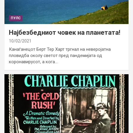
ПУЛС
Најбезбедниот човек на планетата!
10/02/2021
Канаѓанецот Берт Тер Харт тргнал на неверојатна
пловидба околу светот пред пандемијата од
коронавирусот, а кога…