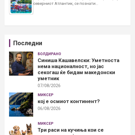
северниот Атлантик, се познати…
Последни
БОЛДИРАНО
Синиша Кашавелски: Уметноста
нема националност, но јас
секогаш ќе бидам македонски
уметник
07/08/2026
МИКСЕР
кој е осмиот континент?
06/08/2026
МИКСЕР
Три раси на кучиња кои се