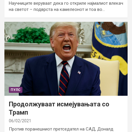
Научниците веруваат дека го откриле најмалиот влекач
на светот – подврста на камелеонот и тоа во…
ПУЛС
Продолжуваат исмејувањата со
Трамп
06/02/2021
Против поранешниот претседател на САД, Доналд