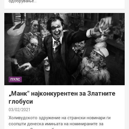
одобрување…
ПУЛС
„Манк“ најконкурентен за Златните
глобуси
03/02/2021
Холивудското здружение на странски новинари ги
соопшти денеска имињата на номинираните за