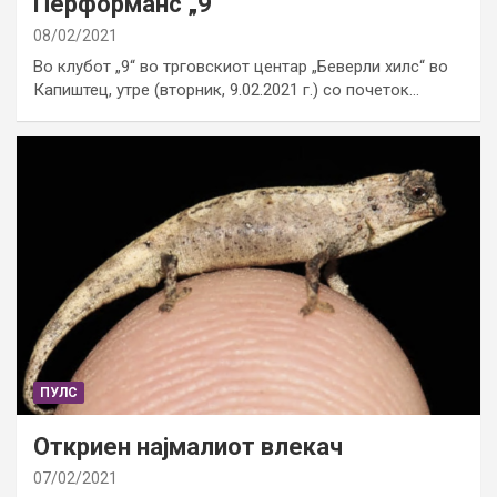
Перформанс „9“
08/02/2021
Во клубот „9“ во трговскиот центар „Беверли хилс“ во
Капиштец, утре (вторник, 9.02.2021 г.) со почеток…
ПУЛС
Откриен најмалиот влекач
07/02/2021