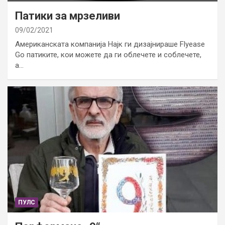
Патики за мрзеливи
09/02/2021
Американската компанија Најк ги дизајнираше Flyease
Go патиките, кои можете да ги облечете и соблечете,
а…
ПУЛС