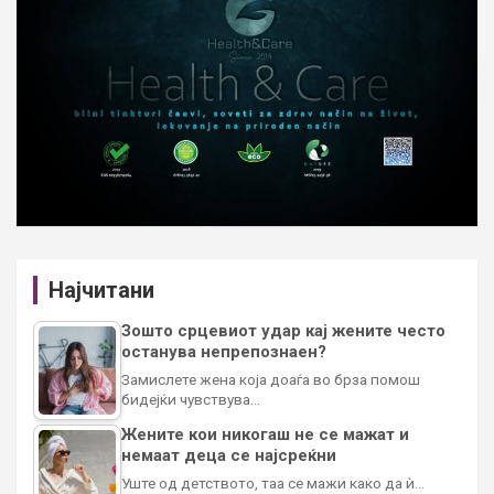
Најчитани
Зошто срцевиот удар кај жените често
останува непрепознаен?
Замислете жена која доаѓа во брза помош
бидејќи чувствува…
Жените кои никогаш не се мажат и
немаат деца се најсреќни
Уште од детството, таа се мажи како да ѝ…