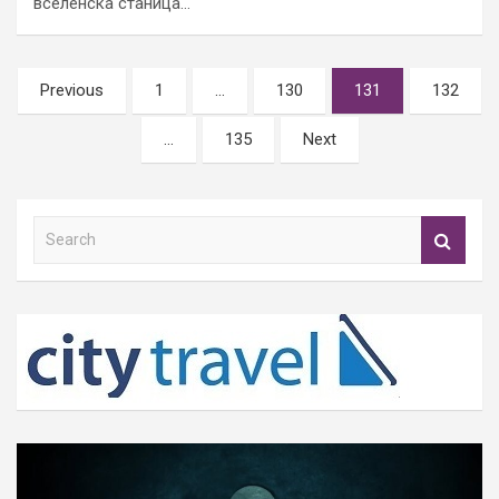
вселенска станица…
Posts
Previous
1
…
130
131
132
pagination
…
135
Next
S
e
a
r
c
h