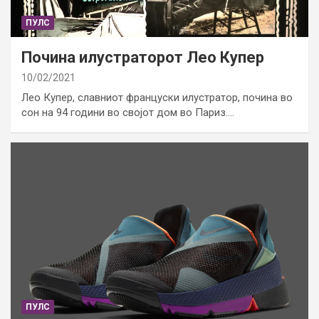
ПУЛС
Почина илустраторот Лео Купер
10/02/2021
Лео Купер, славниот француски илустратор, почина во
сон на 94 години во својот дом во Париз.…
ПУЛС