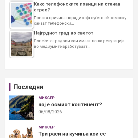
Како телефонските повици ни станаа
стрес?
Првата причина поради која луѓето сè помалку
сакаат телефонски…
Најгрдиот град во светот
Повеќето градови кои имаат лоша репутација
во медиумите вработуваат…
Последни
МИКСЕР
кој е осмиот континент?
06/08/2026
МИКСЕР
Три раси на кучиња кои се