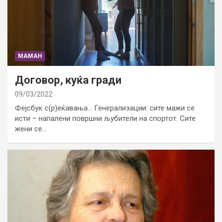
МАМАН
Договор, куќа гради
09/03/2022
Фејсбук с(р)еќавања… Генерализации: сите мажи се
исти – напалени површни љубители на спортот. Сите
жени се…