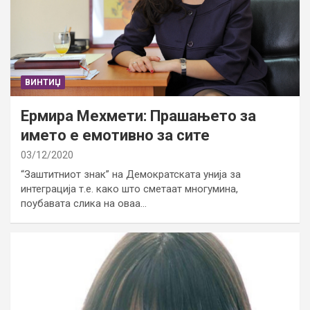
ВИНТИЏ
Ермира Мехмети: Прашањето за
името е емотивно за сите
03/12/2020
“Заштитниот знак” на Демократската унија за
интеграција т.е. како што сметаат многумина,
поубавата слика на оваа…