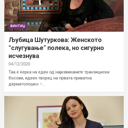
ВИНТИЏ
Љубица Шутуркова: Женското
“слугување” полека, но сигурно
исчезнува
04/12/2020
Таа е ќерка на еден од најизвиканите транзициски
босови, идеен творец на првата приватна
дерматолошко –…