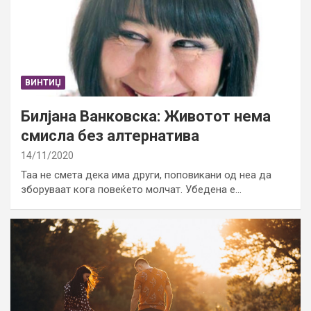
ВИНТИЏ
Билјана Ванковска: Животот нема
смисла без алтернатива
14/11/2020
Таа не смета дека има други, поповикани од неа да
зборуваат кога повеќето молчат. Убедена е…