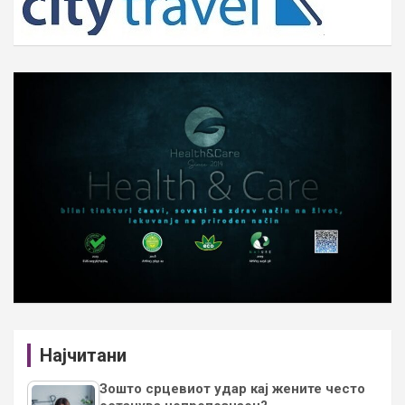
Најчитани
Зошто срцевиот удар кај жените често