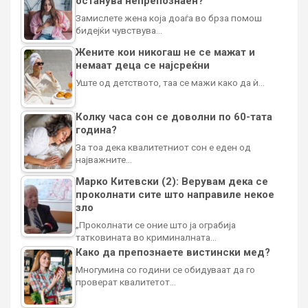
останува непрепознаен?
Замислете жена која доаѓа во брза помош
бидејќи чувствува…
Жените кои никогаш не се мажат и
немаат деца се најсреќни
Уште од детството, таа се мажи како да ѝ…
Колку часа сон се доволни по 60-тата
година?
За тоа дека квалитетниот сон е еден од
најважните…
Марко Китевски (2): Верувам дека се
проколнати сите што направиле некое
зло
„Проколнати се оние што ја ограбија
татковината во криминалната…
Како да препознаете вистински мед?
Многумина со години се обидуваат да го
проверат квалитетот…