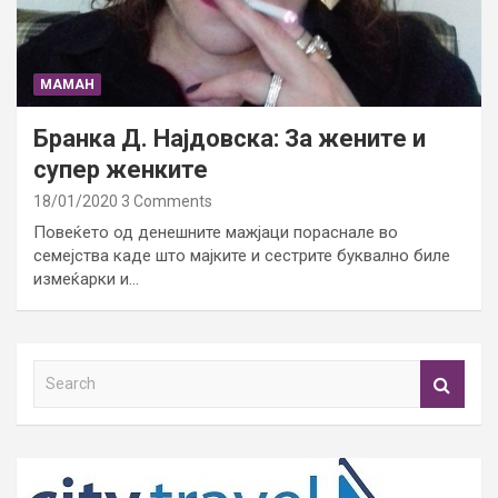
МАМАН
Бранка Д. Најдовска: За жените и
супер женките
18/01/2020
3 Comments
Повеќето од денешните мажјаци пораснале во
семејства каде што мајките и сестрите буквално биле
измеќарки и…
S
e
a
r
c
h