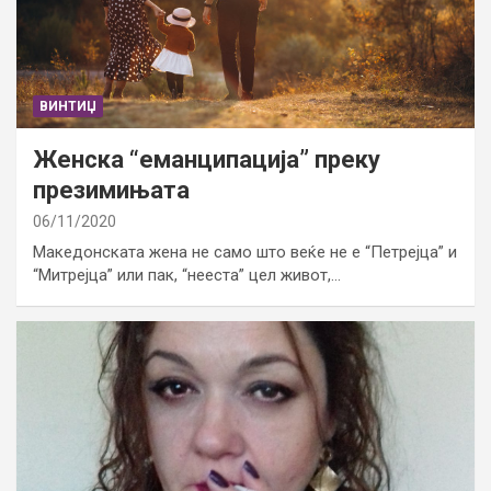
ВИНТИЏ
Женска “еманципација” преку
презимињата
06/11/2020
Македонската жена не само што веќе не е “Петрејца” и
“Митрејца” или пак, “нееста” цел живот,…