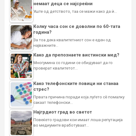
немаат деца се најсреќни
Уште од детството, таа се мажи како да ѝ…
Колку часа сон се доволни по 60-тата
година?
За тоа дека квалитетниот сон е еден од
најважните…
Како да препознаете вистински мед?
Многумина со години се обидуваат да го
проверат квалитетот…
Како телефонските повици ни станаа
стрес?
Првата причина поради која луѓето сè помалку
сакаат телефонски…
Најгрдиот град во светот
Повеќето градови кои имаат лоша репутација
во медиумите вработуваат…