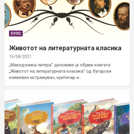
ПУЛС
Животот на литературната класика
16/08/2021
„Македоника литера“ деновиве ја објави книгата
„Животот на литературната класика“ од бугарски
книжевен истражувач, критичар и…