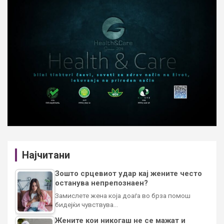
Најчитани
Зошто срцевиот удар кај жените често
останува непрепознаен?
Замислете жена која доаѓа во брза помош
бидејќи чувствува…
Жените кои никогаш не се мажат и