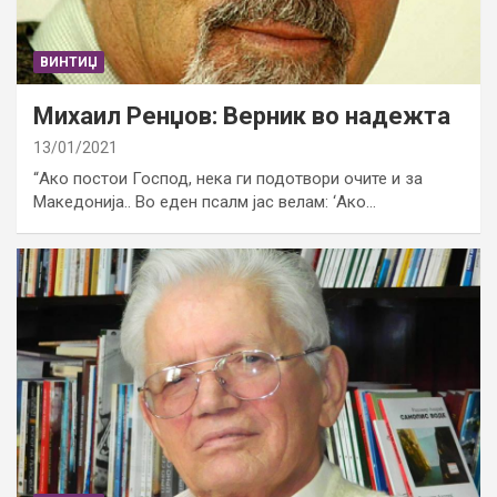
ВИНТИЏ
Михаил Ренџов: Верник во надежта
13/01/2021
“Ако постои Господ, нека ги подотвори очите и за
Македонија.. Во еден псалм јас велам: ‘Ако…