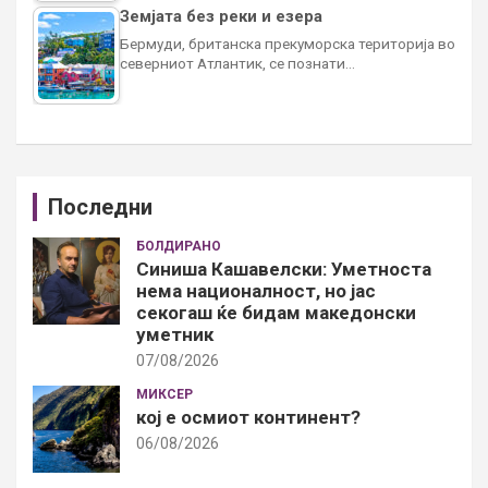
Земјата без реки и езера
Бермуди, британска прекуморска територија во
северниот Атлантик, се познати…
Последни
БОЛДИРАНО
Синиша Кашавелски: Уметноста
нема националност, но јас
секогаш ќе бидам македонски
уметник
07/08/2026
МИКСЕР
кој е осмиот континент?
06/08/2026