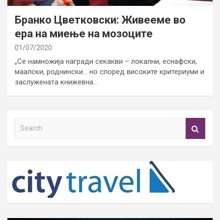
Бранко Цветковски: Живееме во
ера на миење на мозоците
01/07/2020
„Се намножија награди секакви – локални, еснафски,
маалски, роднински… но според високите критериуми и
заслужената книжевна…
S
e
a
r
c
h