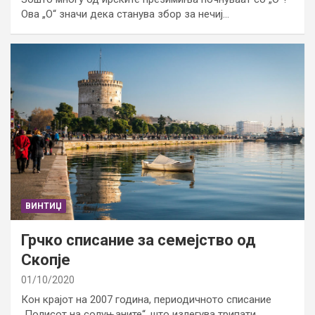
Ова „О“ значи дека станува збор за нечиј…
ВИНТИЏ
Грчко списание за семејство од
Скопје
01/10/2020
Кон крајот на 2007 година, периодичното списание
„Полисот на солуњаните“, што излегува трипати