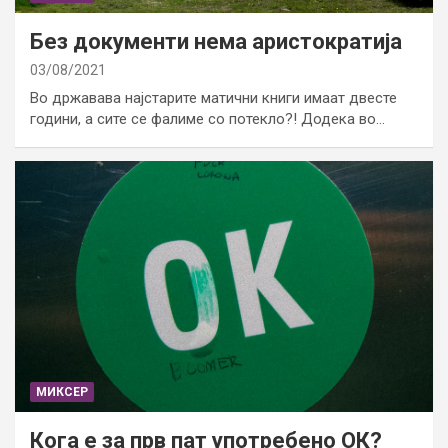
Без документи нема аристократија
03/08/2021
Во државава најстарите матични книги имаат двесте
години, а сите се фалиме со потекло?! Додека во…
МИКСЕР
Кога е за прв пат употребено ОК?