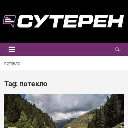
Skip
to
content
потекло
Tag:
потекло