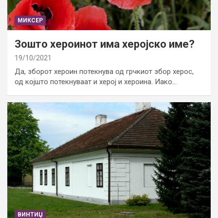
МИКСЕР
Зошто хероинот има херојско име?
19/10/2021
Да, зборот хероин потекнува од грчкиот збор херос,
од којшто потекнуваат и херој и хероина. Иако…
ВИНТИЏ