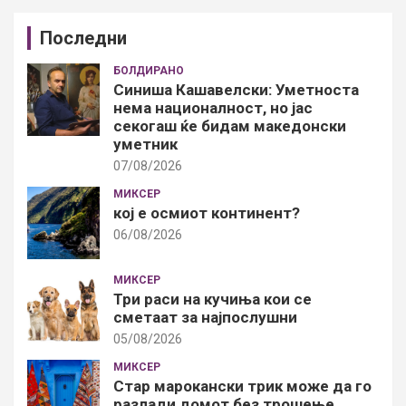
Последни
БОЛДИРАНО
Синиша Кашавелски: Уметноста
нема националност, но јас
секогаш ќе бидам македонски
уметник
07/08/2026
МИКСЕР
кој е осмиот континент?
06/08/2026
МИКСЕР
Три раси на кучиња кои се
сметаат за најпослушни
05/08/2026
МИКСЕР
Стар марокански трик може да го
разлади домот без трошење