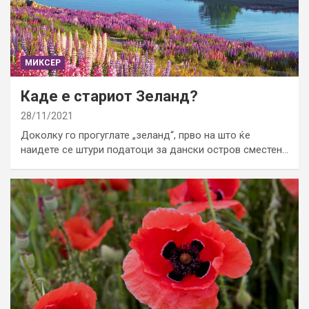
МИКСЕР
Каде е стариот Зеланд?
28/11/2021
Доколку го прогуглате „зеланд“, прво на што ќе
наидете се штури податоци за дански остров сместен…