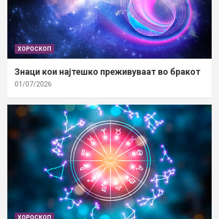
ХОРОСКОП
Знаци кои најтешко преживуваат во бракот
01/07/2026
ХОРОСКОП