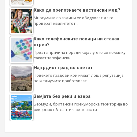
Како да препознаете вистински мед?
Многумина со години се обидуваат да го
проверат квалитетот…
Како телефонските повици ни станаа
стрес?
Првата причина поради која луѓето сè помалку
сакаат телефонски…
Најгрдиот град во светот
Повеќето градови кои имаат лоша репутација
во медиумите вработуваат…
Земјата без реки и езера
Бермуди, британска прекуморска територија во
северниот Атлантик, се познати…