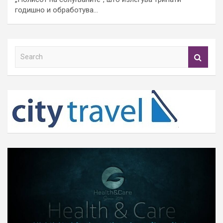
годишно и обработува…
S
e
a
r
c
h