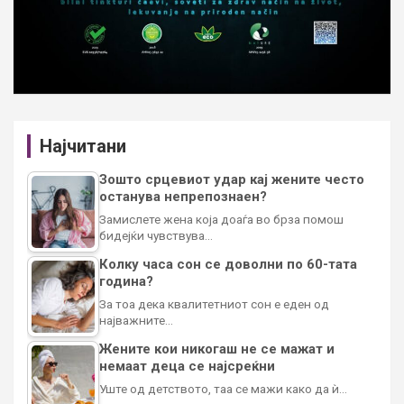
Најчитани
Зошто срцевиот удар кај жените често
останува непрепознаен?
Замислете жена која доаѓа во брза помош
бидејќи чувствува…
Колку часа сон се доволни по 60-тата
година?
За тоа дека квалитетниот сон е еден од
најважните…
Жените кои никогаш не се мажат и
немаат деца се најсреќни
Уште од детството, таа се мажи како да ѝ…