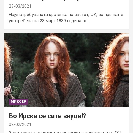
23/03/2021
Најупотребуваната кратенка на светот, ОК, за прв пат е
употребена на 23 март 1839 година во…
МИКСЕР
Во Ирска се сите внуци!?
02/02/2021
Зошто многу од ирските презимиња почнуваат со „О“?