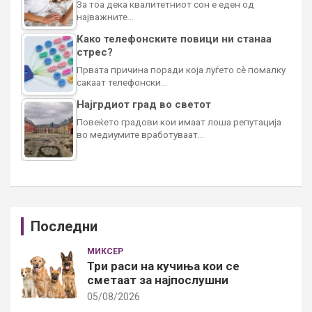
За тоа дека квалитетниот сон е еден од
најважните…
Како телефонските повици ни станаа
стрес?
Првата причина поради која луѓето сè помалку
сакаат телефонски…
Најгрдиот град во светот
Повеќето градови кои имаат лоша репутација
во медиумите вработуваат…
Последни
МИКСЕР
Три раси на кучиња кои се
сметаат за најпослушни
05/08/2026