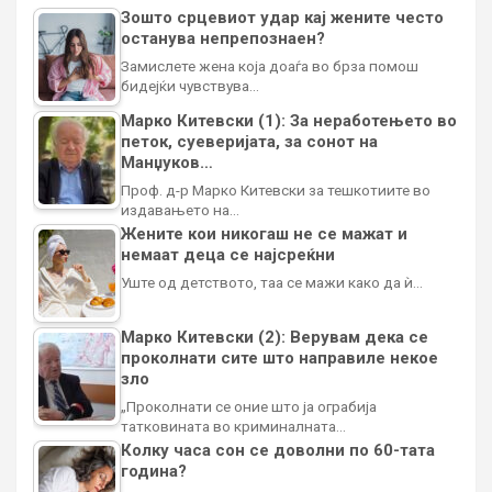
Зошто срцевиот удар кај жените често
останува непрепознаен?
Замислете жена која доаѓа во брза помош
бидејќи чувствува…
Марко Китевски (1): За неработењето во
петок, суеверијата, за сонот на
Манџуков…
Проф. д-р Марко Китевски за тешкотиите во
издавањето на…
Жените кои никогаш не се мажат и
немаат деца се најсреќни
Уште од детството, таа се мажи како да ѝ…
Марко Китевски (2): Верувам дека се
проколнати сите што направиле некое
зло
„Проколнати се оние што ја ограбија
татковината во криминалната…
Колку часа сон се доволни по 60-тата
година?