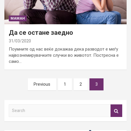
МАМАН
Да се остане заедно
31/03/2020
Поумните од нас веќе докажаа дека разводот е меѓу
највознемирувачките случки во животот. Постресна е
само…
Posts
Previous
1
2
3
pagination
S
e
a
r