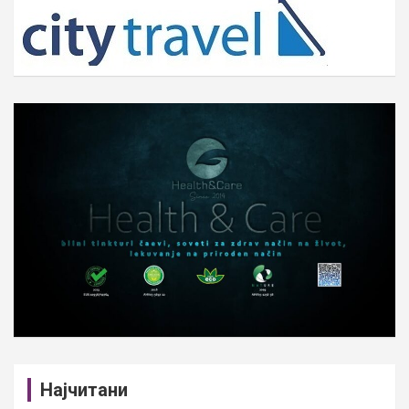
c
h
Најчитани