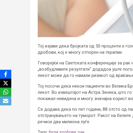
Тој изјави дека бројката од 50 проценти е го
дробови, кој е многу отпорен на терапии.
Говорејќи на Светската конференција за рак 
„возбудливите резултати“ додадоа уште пого
лекот може да го намали ризикот од враќање
Тој посочи дека некои пациенти во Велика Бр
лекот. Во извештајот на Астра Зенека, што г
покажал невидена и многу значајна корист в
Се додава дека по пет години, 88 отсто од п
отстранувањето на туморот. Ракот на белите
речиси два милиона луѓе.
Tags:
бели дробови
,
рак