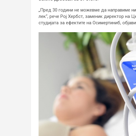
„Пред 30 години не можевме да направиме ни
лек“, рече Рој Хербст, заменик директор на Ц
студијата за ефектите на Осимертиниб, објави