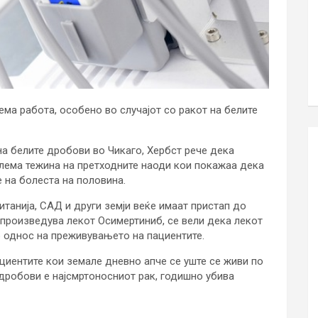
лема работа, особено во случајот со ракот на белите
на белите дробови во Чикаго, Хербст рече дека
лема тежина на претходните наоди кои покажаа дека
 на болеста на половина.
итанија, САД и други земји веќе имаат пристап до
о произведува лекот Осимертиниб, се вели дека лекот
о однос на преживувањето на пациентите.
ациентите кои земале дневно апче се уште се живи по
 дробови е најсмртоносниот рак, годишно убива