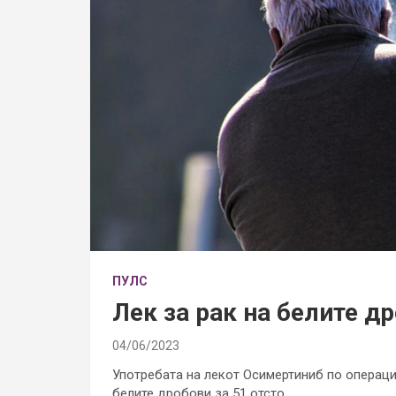
ПУЛС
Лек за рак на белите д
04/06/2023
Употребата на лекот Осимертиниб по операциј
белите дробови за 51 отсто.