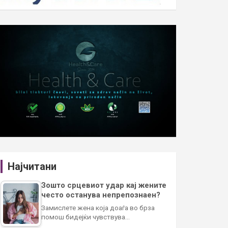
Најчитани
Зошто срцевиот удар кај жените
често останува непрепознаен?
Замислете жена која доаѓа во брза
помош бидејќи чувствува…