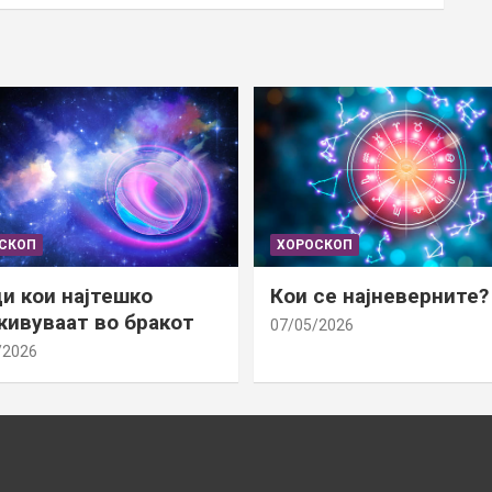
СКОП
ХОРОСКОП
и кои најтешко
Кои се најневерните?
ивуваат во бракот
07/05/2026
/2026