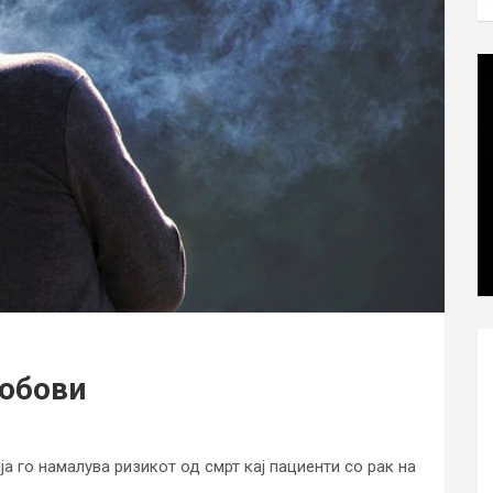
робови
а го намалува ризикот од смрт кај пациенти со рак на