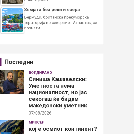
Земјата без реки и езера
Бермуди, британска прекуморска
територија во северниот Атлантик, се
познати…
Последни
БОЛДИРАНО
Синиша Кашавелски:
Уметноста нема
националност, но јас
секогаш ќе бидам
македонски уметник
07/08/2026
МИКСЕР
кој е осмиот континент?