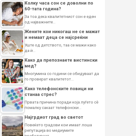
Колку часа сон се доволни по
60-тата година?
За тоа дека квалитетниот сон е еден
од најважните…
Жените кои никогаш не се мажат
и немаат деца се најсреќни
Уште од детството, таа се мажи како
да ѝ…
Како да препознаете вистински
мед?
Многумина со години се обидуваат да
го проверат квалитетот…
Како телефонските повици ни
станаа стрес?
Првата причина поради која луѓето сè
помалку сакаат телефонски…
Најгрдиот град во светот
Повеќето градови кои имаат лоша
репутација во медиумите
вработуваат…