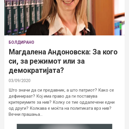
БОЛДИРАНО
Магдалена Андоновска: За кого
си, за режимот или за
демократијата?
03/09/2020
Што значи да си предавник, а што патриот? Како се
дефинираат? Кој има право да ги поставува
критериумите за нив? Колку се тие оддалечени едни
од други? Колкава е моќта на политиката врз нив?
Вечни прашања…