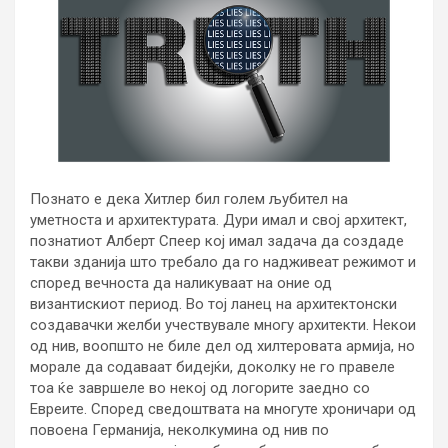
Познато е дека Хитлер бил голем љубител на
уметноста и архитектурата. Дури имал и свој архитект,
познатиот Алберт Спеер кој имал задача да создаде
такви зданија што требало да го надживеат режимот и
според вечноста да наликуваат на оние од
византискиот период. Во тој ланец на архитектонски
создавачки желби учествувале многу архитекти. Некои
од нив, воопшто не биле дел од хилтеровата армија, но
морале да содаваат бидејќи, доколку не го правеле
тоа ќе завршеле во некој од логорите заедно со
Евреите. Според сведоштвата на многуте хроничари од
повоена Германија, неколкумина од нив по