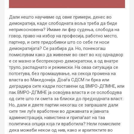
Дали нешто научивме од овие примери, денес во
демократија, каде слободната воља треба да биде
неприкосновена? Имаме ли фер судења, слобода на
говор, право на избор на професија, работно место,
партнер, и сите придобивки што со себе ги носи
демократијата? Се разбира да. Но, понекогаш
помислувам како да живееме во свет во кој однадвор
е се мазно и беспрекорно демократски, а од внатре
труло, распаднато и режимски. На оваа ситуација се
потсетува, без промашување, на секоја промена на
власта во Македонија. Доаѓа СДСМ ги брка или
деградира сите кадри поставени од ВМРО-ДПМНЕ, или
пак ВМРО-ДПМНЕ ја освојува власта и се ослободува
од сите што ги смета за блиски до предходната власт.
Но, дали и двете партии некогаш се запрашале дали
сите тие луѓе вработени во државната и јавната
администрација, навистина и припаѓаат на таа
политичка опција која ги вработила? Нели помислиле
дека можеби некои од нив, како и архитектите во