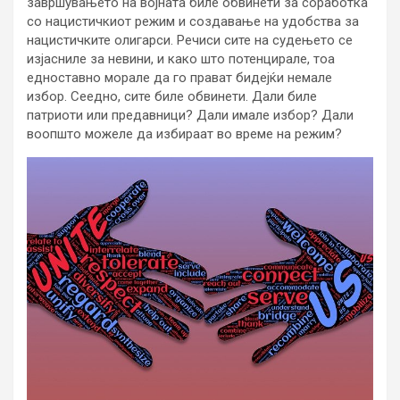
завршувањето на војната биле обвинети за соработка
со нацистичкиот режим и создавање на удобства за
нацистичките олигарси. Речиси сите на судењето се
изјасниле за невини, и како што потенцирале, тоа
едноставно морале да го прават бидејќи немале
избор. Сеедно, сите биле обвинети. Дали биле
патриоти или предавници? Дали имале избор? Дали
воопшто можеле да избираат во време на режим?