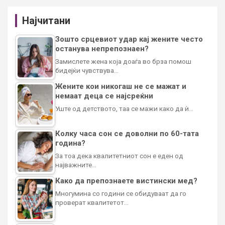
Најчитани
Зошто срцевиот удар кај жените често
останува непрепознаен?
Замислете жена која доаѓа во брза помош
бидејќи чувствува…
Жените кои никогаш не се мажат и
немаат деца се најсреќни
Уште од детството, таа се мажи како да ѝ…
Колку часа сон се доволни по 60-тата
година?
За тоа дека квалитетниот сон е еден од
најважните…
Како да препознаете вистински мед?
Многумина со години се обидуваат да го
проверат квалитетот…