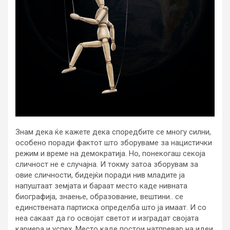
Знам дека ќе кажете дека споредбите се многу силни,
особено поради фактот што зборуваме за нацистички
режим и време на демократија. Но, понекогаш секоја
сличност не е случајна. И токму затоа зборувам за
овие сличности, бидејќи поради нив младите ја
напуштаат земјата и бараат место каде нивната
биографија, знаење, образование, вештини.. се
единствената партиска определба што ја имаат. И со
неа сакаат да го освојат светот и изградат својата
кариера и успех. Место каде постои натпревар на идеи,