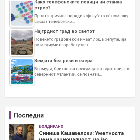
Како телефонските повици ни станаа
стрес?
Првата причина поради која луѓето сè помалку
сакаат телефонски…
Најгрдиот град во светот
Повеќето градови кои имаат лоша репутација
во медиумите вработуваат…
Земјата без реки и езера
Бермуди, британска прекуморска територија во
северниот Атлантик, се познати…
Последни
БОЛДИРАНО
Синиша Кашавелски: Уметноста
нема националност, но јас