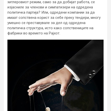
хитлеровиот режим, само за да добијат работа, се
изјасниле за членови и симпатизери на одредена
политичка партија? Или, одредени компании за да
имаат сопствена корист за себе преку тендери, многу
умешно се преставувале за дел од одредена
политичка структура, исто како сопствениците на
фабрики во времето на Рајхот.