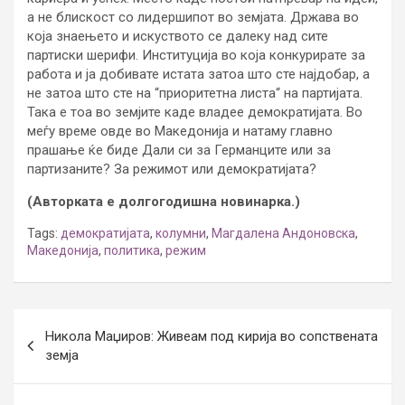
а не блискост со лидершипот во земјата. Држава во
која знаењето и искуството се далеку над сите
партиски шерифи. Институција во која конкурирате за
работа и ја добивате истата затоа што сте најдобар, а
не затоа што сте на “приоритетна листа“ на партијата.
Така е тоа во земјите каде владее демократијата. Во
меѓу време овде во Македонија и натаму главно
прашање ќе биде Дали си за Германците или за
партизаните? За режимот или демократијата?
(Авторката е долгогодишна новинарка.)
Tags:
демократијата
,
колумни
,
Магдалена Андоновска
,
Македонија
,
политика
,
режим
Post
Никола Маџиров: Живеам под кирија во сопствената
navigation
земја