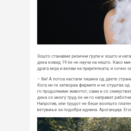
Зошто станавме ризични групи и зошто и ната
дека ковид 19 ќе не научи на нешто. Како ми
драга моја и велам на пријателката, и сочно о
– Хм! А потоа настапи тишина од двете страни
Кога ни ги затвораа фирмите и не отуштаа од
го продолжиме животот, сами и со семејства
дека со многу труд ќе ни го направат работни
Напротив, или трудот не беше воопшто плате
ветувања за подобра иднина. Ароганција. Его