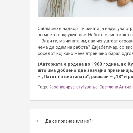
Сабласно е надвор. Тишината ја нарушува стр
во моето опкружување. Небото е сино како на
– Види ги, мајчината им, пак испуштаат отров
нема да одам на работа? Дијабетичар, со вис
соседот кој како мене втренчено барал одго
(Авторката е родена во 1960 година, во К
што има добиено две значајни признанија,
– „Патот на вистината“, раскази – „13“ и 
Tags:
Коронавирус
,
отуѓување
,
Светлана Антиќ 
Post
Да се признае или не?!
navigation