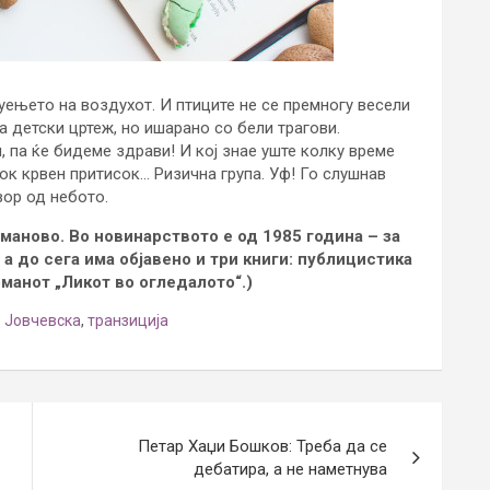
уењето на воздухот. И птиците не се премногу весели
 детски цртеж, но ишарано со бели трагови.
и, па ќе бидеме здрави! И кој знае уште колку време
ок крвен притисок… Ризична група. Уф! Го слушнав
вор од небото.
уманово. Во новинарството е од 1985 година – за
 а до сега има објавено и три книги: публицистика
романот „Ликот во огледалото“.)
- Јовчевска
,
транзиција
Петар Хаџи Бошков: Треба да се
дебатира, а не наметнува