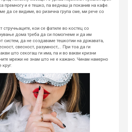
а премногу и е тешко, па веднаш ја поканив на кафе.
ме да се видиме, во ризична група сме, ми рече со
лат стручњаците, кои се фатиле во костец со
анување дома треба да си помогнеме и да им
т систем, да не создаваме тешкотии на државата,
сност, свесност, разумност,… При тоа да ги
акви што секогаш ги има, па и во вакви кризни
ните мрежи не знам што не е кажано. Чинам намерно
 круг.