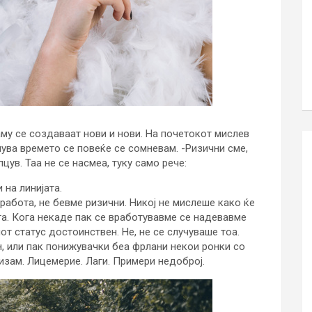
му се создаваат нови и нови. На почетокот мислев
нува времето се повеќе се сомневам. -Ризични сме,
пцув. Таа не се насмеа, туку само рече:
 на линијата.
 работа, не бевме ризични. Никој не мислеше како ќе
та. Кога некаде пак се вработувавме се надевавме
от статус достоинствен. Не, не се случуваше тоа.
н, или пак понижувачки беа фрлани некои ронки со
изам. Лицемерие. Лаги. Примери недоброј.