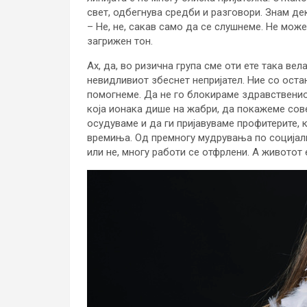
свет, одбегнува средби и разговори. Знам дек
– Не, не, сакав само да се слушнеме. Не може
загрижен тон.
Ах, да, во ризична група сме оти ете така ве
невидливиот збеснет непријател. Ние со ост
помогнеме. Да не го блокираме здравственио
која ионака дише на жабри, да покажеме сове
осудуваме и да ги пријавуваме профитерите, к
времиња. Од премногу мудрувања по социјал
или не, многу работи се отфрлени. А животот е