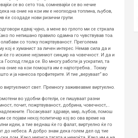
вајќи се во сето тоа, сомневајќи се во нечие
дека на оние на кои им е неопходна топлина, љубов,
нив ќе создаде нови ризични групи.
одговори едвај чујно, а мене во грлото ми се стркала
Како по непишано правило одамна го чувствував тоа.
 олабави со толку пожртвуваност. Преголема
у кој е хуманист за личен интерес. Немав сила да и
 ќе го искине нејзиниот синџир на човечност. И да и
 Господ гледа се. Во многу работи ја ускратил, та
 на оние на кои помошта им е најпотребна… Токму
то и ја нанесоа профитерите. И тие „веруваат“ во
во виртуелниот свет. Премногу заживеавме виртуелно.
омотени во удобни фотелји, се пишуваат разни
мност, почит, пожртвуваност, добрина, човечност,…
надлежните. Посакуваат здравје, мир, љубов, помош
им се појави некој политичар кој во ова време на
ални идеи, а тие веднаш ќе го фалат, виртуелно ќе го
аат до небеса. А добро знам дека голем дел од тие
ки дом. Како мириса тагата и немоќта. Како им е на