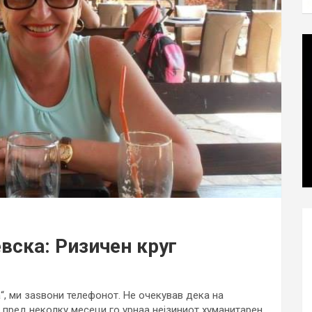
вска: Ризичен круг
, ми заѕвони телефонот. Не очекував дека на
о пред неколку месеци го урнаа нејзиниот хуманитарен