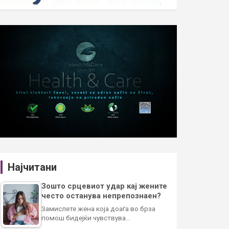
Најчитани
Зошто срцевиот удар кај жените
често останува непрепознаен?
Замислете жена која доаѓа во брза
помош бидејќи чувствува…