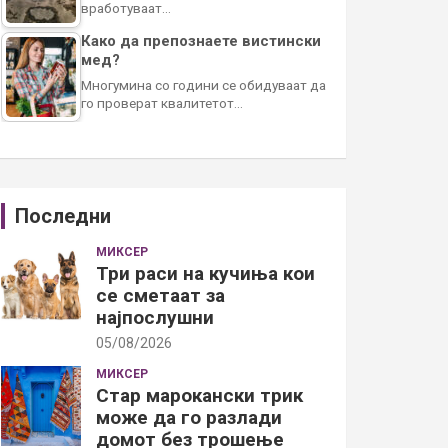
вработуваат…
Како да препознаете вистински
мед?
Многумина со години се обидуваат да
го проверат квалитетот…
Последни
МИКСЕР
Три раси на кучиња кои
се сметаат за
најпослушни
05/08/2026
МИКСЕР
Стар марокански трик
може да го разлади
домот без трошење