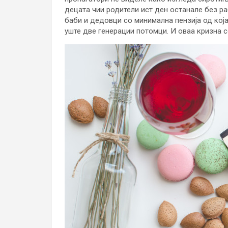
децата чии родители ист ден останале без ра
баби и дедовци со минимална пензија од која
уште две генерации потомци. И оваа кризна с