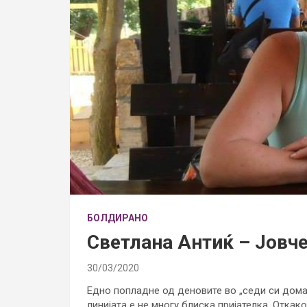
БОЛДИРАНО
Светлана Антиќ – Јовче
30/03/2020
Едно попладне од деновите во „седи си дома“
линијата е не многу блиска пријателка. Откак