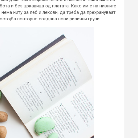
бота и без цркавица од платата. Како им е на нивните
 нема ниту за леб и лекови, да треба да прехрануваат
остојба повторно создава нови ризични групи.