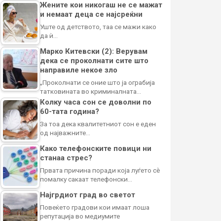
Жените кои никогаш не се мажат
и немаат деца се најсреќни
Уште од детството, таа се мажи како
да ѝ…
Марко Китевски (2): Верувам
дека се проколнати сите што
направиле некое зло
„Проколнати се оние што ја ограбија
татковината во криминалната…
Колку часа сон се доволни по
60-тата година?
За тоа дека квалитетниот сон е еден
од најважните…
Како телефонските повици ни
станаа стрес?
Првата причина поради која луѓето сè
помалку сакаат телефонски…
Најгрдиот град во светот
Повеќето градови кои имаат лоша
репутација во медиумите