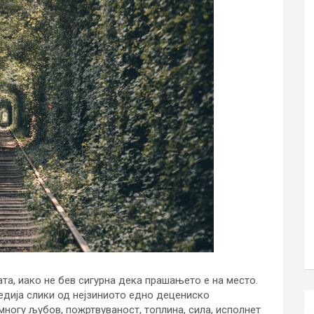
ата, иако не бев сигурна дека прашањето е на место.
едија слики од нејзиниото едно децениско
многу љубов, пожртвуваност, топлина, сила, исполнет