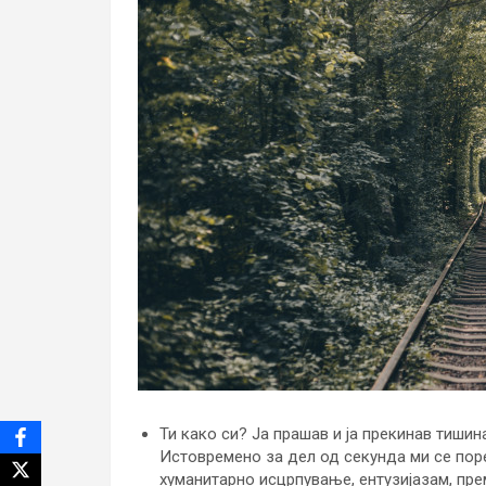
Ти како си? Ја прашав и ја прекинав тишин
Истовремено за дел од секунда ми се пор
хуманитарно исцрпување, ентузијазам, пре