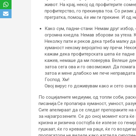
живот. На крај, некој од профитерите сомне
профитерство, го прекинува тоа. Со ризик 
прегратка, помош, ќе им ги прекине. И од 
Како сум, падни-стани. Немам друг избор, 
огромна кнедла. Немав зборови за утеха. 
Неколку пати и реков дека треба малку да
хуманост некому веројатно му пречи. Неком
кажам дека профитерската шепа ќе падне и
кажев, немаше да ми поверува. Велеше дека
затоа сега ова и го овозможил. Да помага
затоа и мене длабоко ме пече неправдата ш
Господ. Хм!
Овој вирус го доживувам како и сето она 
По социјалните медиуми, од топли соби, раск
писанија.Се пропагира хуманост, умност, разу
Сите апелираат да се следат препораките на 
за најзагрозените. Се до оној момент кога ќе 
кризна и ризична состојба ќе излезе со гениј
гушкаат, ќе го креваат на раце, ќе го воздиг
пропагатори не виделе како изгледа сиротињс