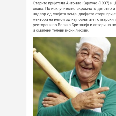
Старите пријатели Антонио Карлучо (1937) и 
слава. По исклучително скромното детство и
надвор од својата земја, двајцата стари приј
ментори на некои од најпознатите готварски 
ресторани во Велика Британија и автори на п
и омилени телевизиски ликови.