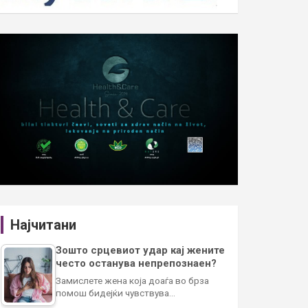
Најчитани
Зошто срцевиот удар кај жените
често останува непрепознаен?
Замислете жена која доаѓа во брза
помош бидејќи чувствува…