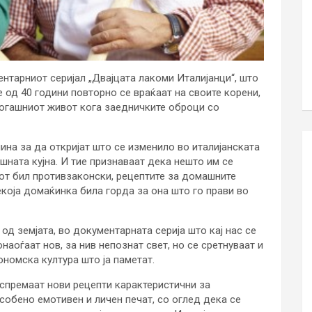
нтарниот серијал „Двајцата лакоми Италијанци“, што
е од 40 години повторно се враќаат на своите корени,
 тогашниот живот кога заедничките оброци со
ина за да откријат што се изменило во италијанската
шната кујна. И тие признаваат дека нешто им се
дот бил противзаконски, рецептите за домашните
екоја домаќинка била горда за она што го прави во
од земјата, во документарната серија што кај нас се
наоѓаат нов, за нив непознат свет, но се сретнуваат и
номска култура што ја паметат.
 спремаат нови рецепти карактеристични за
особено емотивен и личен печат, со оглед дека се