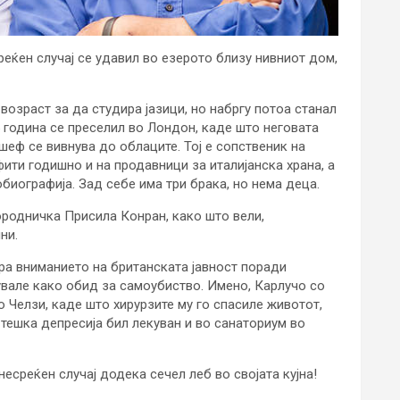
реќен случај се удавил во езерото близу нивниот дом,
возраст за да студира јазици, но набргу потоа станал
5 година се преселил во Лондон, каде што неговата
шеф се вивнува до облаците. Тој е сопственик на
ити годишно и на продавници за италијанска храна, а
биографија. Зад себе има три брака, но нема деца.
ородничка Присила Конран, како што вели,
ни.
ира вниманието на британската јавност поради
увале како обид за самоубиство. Имено, Карлучо со
 Челзи, каде што хирурзите му го спасиле животот,
 тешка депресија бил лекуван и во санаториум во
есреќен случај додека сечел леб во својата кујна!