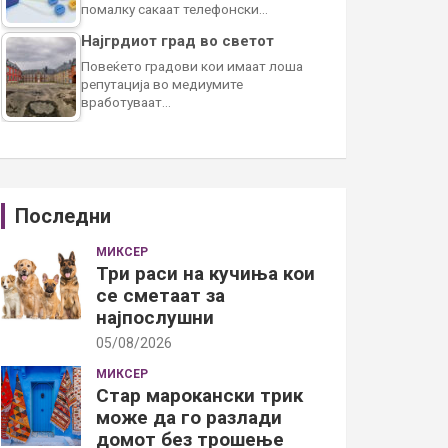
помалку сакаат телефонски…
Најгрдиот град во светот
Повеќето градови кои имаат лоша
репутација во медиумите
вработуваат…
Последни
МИКСЕР
Три раси на кучиња кои
се сметаат за
најпослушни
05/08/2026
МИКСЕР
Стар марокански трик
може да го разлади
домот без трошење