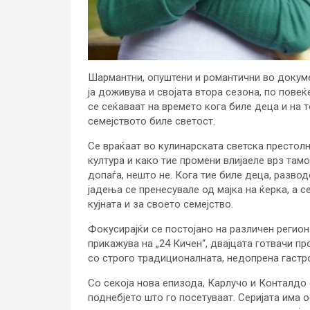
Шармантни, опуштени и романтични во докуме
ја доживува и својата втора сезона, по повеќ
се сеќаваат на времето кога биле деца и на
семејството биле светост.
Се враќаат во кулинарската светска престолн
култура и како тие промени влијаеле врз тамо
допаѓа, нешто не. Кога тие биле деца, разво
јадења се пренесувале од мајка на ќерка, а с
кујната и за своето семејство.
Фокусирајќи се постојано на различен регион 
прикажува на „24 Кичен“, двајцата готвачи про
со строго традиционалната, недопрена гастро
Со секоја нова епизода, Карлучо и Конталдо
поднебјето што го посетуваат. Серијата има 