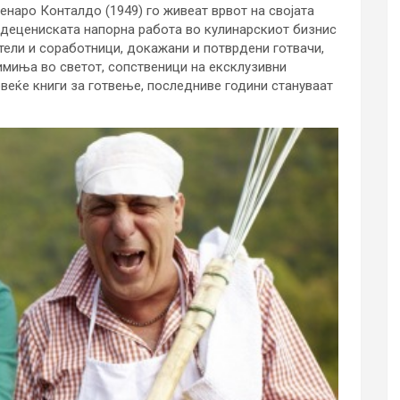
Џенаро Конталдо (1949) го живеат врвот на својата
 децениската напорна работа во кулинарскиот бизнис
атели и соработници, докажани и потврдени готвачи,
имиња во светот, сопственици на ексклузивни
овеќе книги за готвење, последниве години стануваат