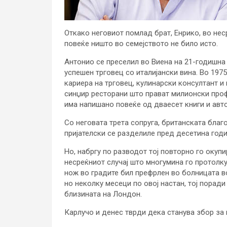
Откако неговиот помлад брат, Енрико, во нес
повеќе ништо во семејството не било исто.
Антонио се преселил во Виена на 21-годишна 
успешен трговец со италијански вина. Во 197
кариера на трговец, кулинарски консултант и 
синџир ресторани што прават милионски проф
има напишано повеќе од дваесет книги и авто
Со неговата трета сопруга, британската благ
пријателски се разделиле пред десетина годи
Но, набргу по разводот тој повторно го окуп
несреќниот случај што многумина го протолк
нож во градите бил префрлен во болницата во
но неколку месеци по овој настан, тој поради
близината на Лондон.
Карлучо и денес тврди дека станува збор за н