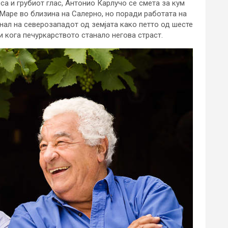
са и грубиот глас, Антонио Карлучо се смета за кум
л Маре во близина на Салерно, но поради работата на
снал на северозападот од земјата како петто од шесте
 кога печуркарството станало негова страст.