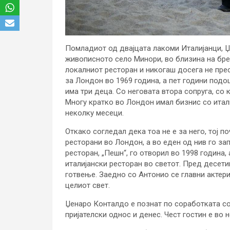
Помладиот од двајцата лакоми Италијанци, Џ
живописното село Минори, во близина на бре
локалниот ресторан и никогаш досега не прес
за Лондон во 1969 година, а пет години подоц
има три деца. Со неговата втора сопруга, со 
Многу кратко во Лондон имал бизнис со итали
неколку месеци.
Откако согледал дека тоа не е за него, тој п
ресторани во Лондон, а во еден од нив го зап
ресторан, „Пешн“, го отворил во 1998 година,
италијански ресторан во светот. Пред десетина
готвење. Заедно со Антонио се главни актер
целиот свет.
Џенаро Конталдо е познат по соработката со 
пријателски однос и денес. Чест гостин е во 