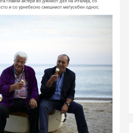
а главни актери во јужниот дел на Италија, со
есто и со урнебесно смешниот меѓусебен однос.