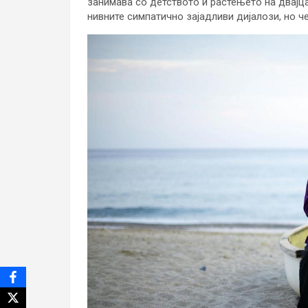
занимава со детството и растењето на двајцат
нивните симпатично зајадливи дијалози, но ч