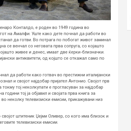
енаро Конталдо, е роден во 1949 година во
гот на Амалфи. Уште како дете почнал да работи во
танал да готви. Во потрага по побогат живот заминал
на се венчал со неговата прва сопруга, со којашто
којашто живее и денес, имаат две ќерки-близначки.
јански антиквитети, од којшто се откажал само по
очнал да работи како готвач во престижни италијански
ознал и својот најдобар пријател Антонио. Својот прв
 а токму тој неколкупати е прогласуван за најдобар
 години тој ја објавил и својата прва книга за
и во неколку телевизиски емисии, прикажувани низ
својот штитеник Џејми Оливер, со кого има близок и
неговите телевизиски емисии.