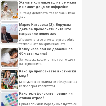
Жените кои никогаш не се мажат
и немаат деца се најсреќни
Уште од детството, таа се мажи како
да ѝ…
Марко Китевски (2): Верувам
дека се проколнати сите што
направиле некое зло
„Проколнати се оние што ја ограбија
татковината во криминалната…
Колку часа сон се доволни по
60-тата година?
За тоа дека квалитетниот сон е еден
од најважните…
Како да препознаете вистински
мед?
Многумина со години се обидуваат да
го проверат квалитетот…
Како телефонските повици ни
станаа стрес?
Првата причина поради која луѓето сè