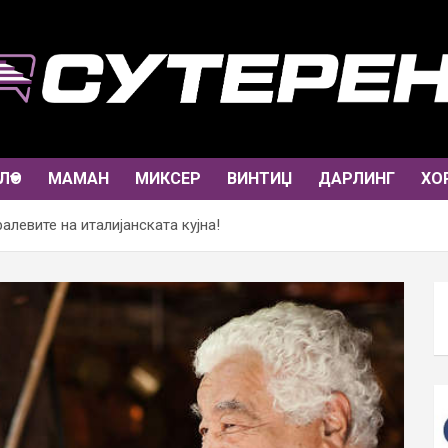
ЛО
МАМАН
МИКСЕР
ВИНТИЏ
ДАРЛИНГ
ХО
левите на италијанската кујна!