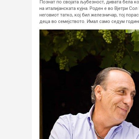
Познат по својата љубезност, дивата бела ко
на италијанската кујна. Роден е во Вјетри Со
неговиот татко, кој бил железничар, тој пора
деца во семејството. Имал само седум години