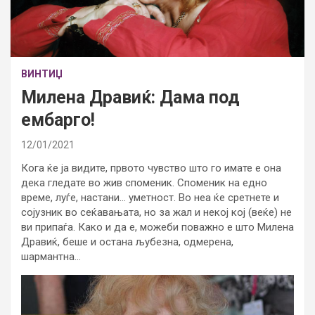
ВИНТИЏ
Милена Дравиќ: Дама под
ембарго!
12/01/2021
Кога ќе ја видите, првото чувство што го имате е она
дека гледате во жив споменик. Споменик на едно
време, луѓе, настани… уметност. Во неа ќе сретнете и
сојузник во сеќавањата, но за жал и некој кој (веќе) не
ви припаѓа. Како и да е, можеби поважно е што Милена
Дравиќ, беше и остана љубезна, одмерена,
шармантна…