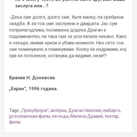
заслуга или…?
-Дека сме долго, долго сме. Уште малку, па сребрена
свадба. А за тоа сме заслужни и двајцата. Јас сум
поприлагодлива, посмирена додека Драган е
подоминантен, па така сме се усогласиле некако. Како
и секаде, имаме кризи и убави моменти. Низ сето тоа
сме поминувале и поминуваме. Колку ќе издржиме, кој
прв ќе потклекне, останува да видиме, нели!?
Бранка Н. Доневска
„Екран“, 1996 година.
Tags:
„Прекубројна“
,
актерка
,
Драган Николиќ
,
ембарго
,
југословенски филм
,
легенда
,
Милена Дравиќ
,
театар
,
филм