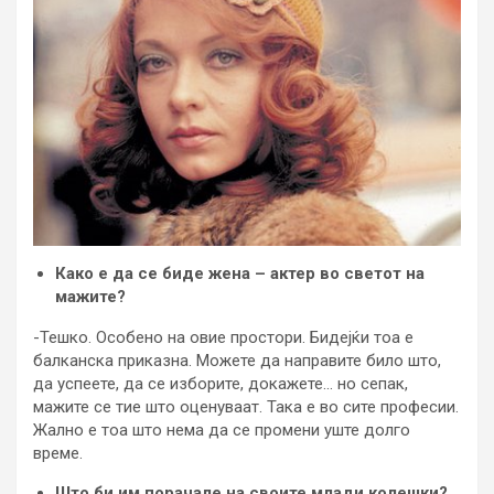
Како е да се биде жена – актер во светот на
мажите?
-Тешко. Особено на овие простори. Бидејќи тоа е
балканска приказна. Можете да направите било што,
да успеете, да се изборите, докажете… но сепак,
мажите се тие што оценуваат. Така е во сите професии.
Жално е тоа што нема да се промени уште долго
време.
Што би им порачале на своите млади колешки?