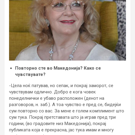
Повторно сте во Македонија? Како се
чувствувате?
-Цела ноќ патував, но сепак, и покрај заморот, се
чувствувам одлично. Добро е кога човек
понеделнички е убаво расположен (денот на
разговоров, н. заб.). А тоа чувство е пред се, бидејќи
сум повторно со вас. За мене е голем комплимент што
сум тука. Покрај претставата што ја играв пред три
години, (во градовите низ Македонија), покрај
публиката која е прекрасна, јас тука имам и многу