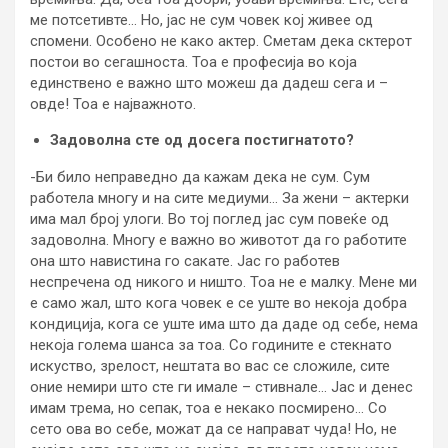
ме потсетивте… Но, јас не сум човек кој живее од
спомени. Особено не како актер. Сметам дека сктерот
постои во сегашноста. Тоа е професија во која
единствено е важно што можеш да дадеш сега и –
овде! Тоа е најважното.
Задоволна сте од досега постигнатото?
-Би било неправедно да кажам дека не сум. Сум
работела многу и на сите медиуми… За жени – актерки
има мал број улоги. Во тој поглед јас сум повеќе од
задоволна. Многу е важно во животот да го работите
она што навистина го сакате. Јас го работев
неспречена од никого и ништо. Тоа не е малку. Мене ми
е само жал, што кога човек е се уште во некоја добра
кондиција, кога се уште има што да даде од себе, нема
некоја голема шанса за тоа. Со годините е стекнато
искуство, зрелост, нештата во вас се сложиле, сите
оние немири што сте ги имале – стивнале… Јас и денес
имам трема, но сепак, тоа е некако посмирено… Со
сето ова во себе, можат да се направат чуда! Но, не