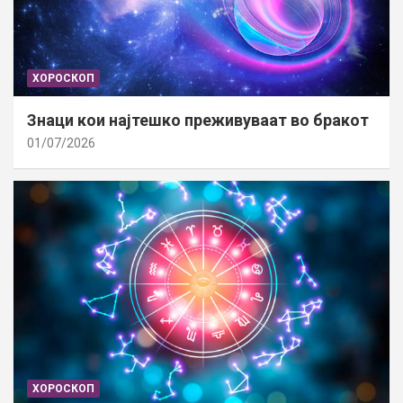
ХОРОСКОП
Знаци кои најтешко преживуваат во бракот
01/07/2026
ХОРОСКОП