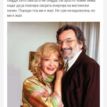
снајде сето ова што не снајде, па просто човек нема
каде да ја пласира својата енергија на вистински
начин. Поради тоа ми е жал. Не сум незадоволна, но
ми е жал.