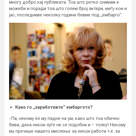
многу добро кај публиката. Тоа што ретко снимам е
можеби и поради тоа што голем број актери, меѓу кои и
јас, последниве неколку години бевме под „ембарго“.
Како го „заработивте“ ембаргото?
-Па, некому ќе му падне на ум, како што тоа обично
бива, дека некои луѓе не се подобни и – толку! Некому
му пречеше нашето мислење за некои работи т.е. за