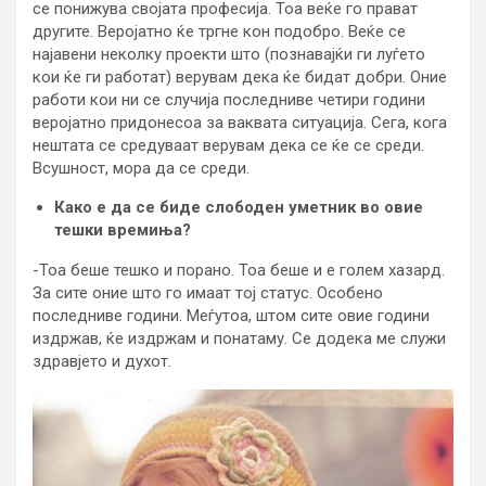
се понижува својата професија. Тоа веќе го прават
другите. Веројатно ќе тргне кон подобро. Веќе се
најавени неколку проекти што (познавајќи ги луѓето
кои ќе ги работат) верувам дека ќе бидат добри. Оние
работи кои ни се случија последниве четири години
веројатно придонесоа за ваквата ситуација. Сега, кога
нештата се средуваат верувам дека се ќе се среди.
Всушност, мора да се среди.
Како е да се биде слободен уметник во овие
тешки времиња?
-Тоа беше тешко и порано. Тоа беше и е голем хазард.
За сите оние што го имаат тој статус. Особено
последниве години. Меѓутоа, штом сите овие години
издржав, ќе издржам и понатаму. Се додека ме служи
здравјето и духот.