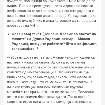
пријатели, познајници со кои секогаш ми е мило да се
видам. Порано престојував често и долго во вашата
земја, секогаш срдечно примена, така што радоста е
неизбежна при секое доаѓање овде. Се надевам дека
вечер ќе има публика и дека ќе успеам да го совлдам
просторот на МНТ.
Освен овој текст („Милена Дравиќ во светот на
мажите“ на Душан Радовиќ, режија – Милош
Радовиќ), што уште работите? Што е со филмот,
телевизијата..?
-Работам доста во театар… А овие неколку години кај
нас многу малку се снима. Од она што се сними,
немаше некои улоги кои би ми прилегале мене или на
колегите од мојата генерација. Јас никогаш не сум
била човек, кој се наметнува, секогаш сум одела на
покана. Таму каде што ќе ме викнат. Не припаѓам на
никакви групации, кланови, политички кругови…
можеби е тоа причината што не ме викаат. Последно
нешто што снимив беше комедијата „Трета среќа“,
каде што играв една гатачка, комедија што помина