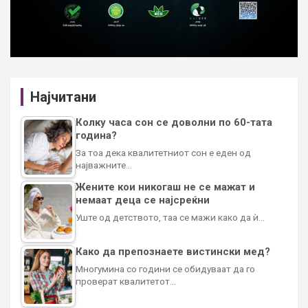
Најчитани
Колку часа сон се доволни по 60-тата
година?
За тоа дека квалитетниот сон е еден од
најважните…
Жените кои никогаш не се мажат и
немаат деца се најсреќни
Уште од детството, таа се мажи како да ѝ…
Како да препознаете вистински мед?
Многумина со години се обидуваат да го
проверат квалитетот…