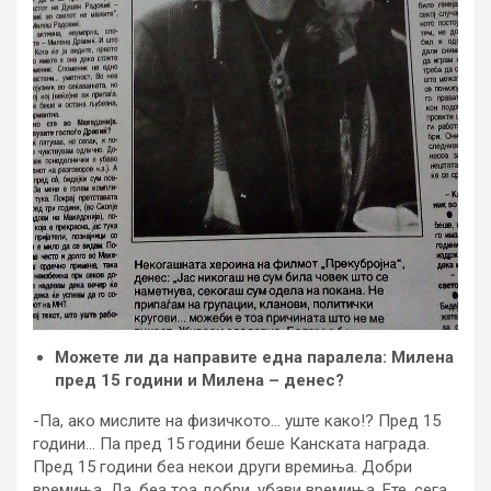
Можете ли да направите една паралела: Милена
пред 15 години и Милена – денес?
-Па, ако мислите на физичкото… уште како!? Пред 15
години… Па пред 15 години беше Канската награда.
Пред 15 години беа некои други времиња. Добри
времиња. Да, беа тоа добри, убави времиња. Ете, сега