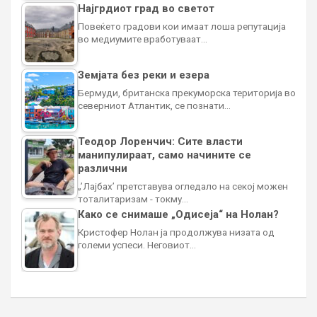
Најгрдиот град во светот
Повеќето градови кои имаат лоша репутација
во медиумите вработуваат…
Земјата без реки и езера
Бермуди, британска прекуморска територија во
северниот Атлантик, се познати…
Теодор Лоренчич: Сите власти
манипулираат, само начините се
различни
„’Лајбах’ претставува огледало на секој можен
тоталитаризам - токму…
Како се снимаше „Одисеја“ на Нолан?
Кристофер Нолан ја продолжува низата од
големи успеси. Неговиот…