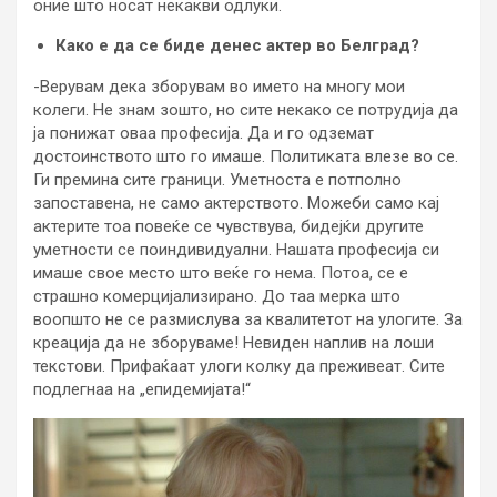
оние што носат некакви одлуки.
Како е да се биде денес актер во Белград?
-Верувам дека зборувам во името на многу мои
колеги. Не знам зошто, но сите некако се потрудија да
ја понижат оваа професија. Да и го одземат
достоинството што го имаше. Политиката влезе во се.
Ги премина сите граници. Уметноста е потполно
запоставена, не само актерството. Можеби само кај
актерите тоа повеќе се чувствува, бидејќи другите
уметности се поиндивидуални. Нашата професија си
имаше свое место што веќе го нема. Потоа, се е
страшно комерцијализирано. До таа мерка што
воопшто не се размислува за квалитетот на улогите. За
креација да не зборуваме! Невиден наплив на лоши
текстови. Прифаќаат улоги колку да преживеат. Сите
подлегнаа на „епидемијата!“