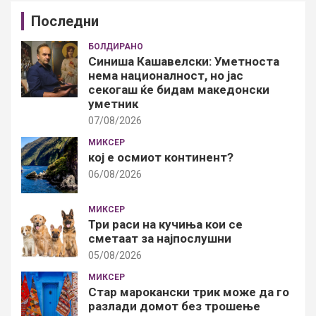
Последни
БОЛДИРАНО
Синиша Кашавелски: Уметноста
нема националност, но јас
секогаш ќе бидам македонски
уметник
07/08/2026
МИКСЕР
кој е осмиот континент?
06/08/2026
МИКСЕР
Три раси на кучиња кои се
сметаат за најпослушни
05/08/2026
МИКСЕР
Стар марокански трик може да го
разлади домот без трошење