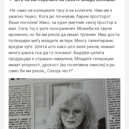
-Не само на колешките туку и на колегите. Ним им е
ужасно тешко. Кога јас почнував, барем просторот
беше поголем! Иако, за еден уметник секој простор е
мал. Сега, тој е уште поограничен. Можеби ќе свучи
иронично, но би им рекла да имаат трпение. Има доста
потенцијал меѓу младите актери. Многу талентирани,
вредни луѓе. Штета што како што веќе реков, немаат
многу шанса тоа да го покажат. Бидејќи целата
продукција е страшно намалена. Младите генерации
имаат упорност, дрскост (во позитивна смисла) и јас
само би им рекла:„ Секоја чест!“