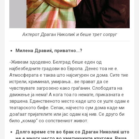
Актерот Драган Николиќ и беше трет сопруг
Милена Дравиќ, приватно…?
-Живеам здодевно. Белград беше еден од
најбезбедните градови во Европа. Денес тоа не е.
Атмосферата е таква што најсигурен си дома. Сите тие
истрели, криминал, умирања… ве прават да се
чувствувате загрозено како граѓанин. Слободата на
движење ја нема! А кога тоа го немате, приказната е
звршена. Единственото место каде што се уште одам е
театарското бифе. Сепак, најчесто сум дома каде ми
доаѓаат пријателите или јас одам кај нив. Се друго би
било „комар“ со сопствениот живот.
Долго време сте во брак со Драган Николиќ што
не е многу често во уметничките кругови. Ваша