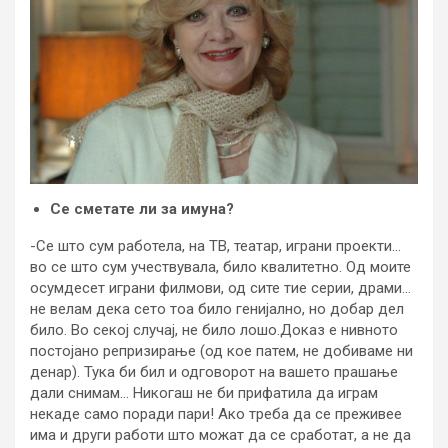
Се сметате ли за имуна?
-Се што сум работела, на ТВ, театар, играни проекти…
во се што сум учествувала, било квалитетно. Од моите
осумдесет играни филмови, од сите тие серии, драми…
не велам дека сето тоа било генијално, но добар дел
било. Во секој случај, не било лошо.Доказ е нивното
постојано репризирање (од кое патем, не добиваме ни
денар). Тука би бил и одговорот на вашето прашање
дали снимам… Никогаш не би прифатила да играм
некаде само поради пари! Ако треба да се преживее
има и други работи што можат да се сработат, а не да