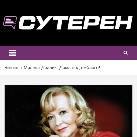
Skip
to
content
Винтиџ
Милена Дравиќ: Дама под ембарго!